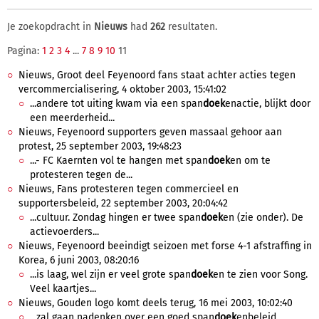
Je zoekopdracht in
Nieuws
had
262
resultaten.
Pagina:
1
2
3
4
...
7
8
9
10
11
Nieuws, Groot deel Feyenoord fans staat achter acties tegen
vercommercialisering, 4 oktober 2003, 15:41:02
...andere tot uiting kwam via een span
doek
enactie, blijkt door
een meerderheid...
Nieuws, Feyenoord supporters geven massaal gehoor aan
protest, 25 september 2003, 19:48:23
...- FC Kaernten vol te hangen met span
doek
en om te
protesteren tegen de...
Nieuws, Fans protesteren tegen commercieel en
supportersbeleid, 22 september 2003, 20:04:42
...cultuur. Zondag hingen er twee span
doek
en (zie onder). De
actievoerders...
Nieuws, Feyenoord beeindigt seizoen met forse 4-1 afstraffing in
Korea, 6 juni 2003, 08:20:16
...is laag, wel zijn er veel grote span
doek
en te zien voor Song.
Veel kaartjes...
Nieuws, Gouden logo komt deels terug, 16 mei 2003, 10:02:40
...zal gaan nadenken over een goed span
doek
enbeleid,