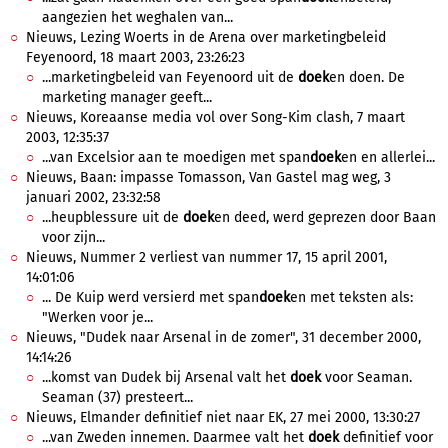
aangezien het weghalen van...
Nieuws, Lezing Woerts in de Arena over marketingbeleid
Feyenoord, 18 maart 2003, 23:26:23
...marketingbeleid van Feyenoord uit de
doek
en doen. De
marketing manager geeft...
Nieuws, Koreaanse media vol over Song-Kim clash, 7 maart
2003, 12:35:37
...van Excelsior aan te moedigen met span
doek
en en allerlei...
Nieuws, Baan: impasse Tomasson, Van Gastel mag weg, 3
januari 2002, 23:32:58
...heupblessure uit de
doek
en deed, werd geprezen door Baan
voor zijn...
Nieuws, Nummer 2 verliest van nummer 17, 15 april 2001,
14:01:06
... De Kuip werd versierd met span
doek
en met teksten als:
"Werken voor je...
Nieuws, "Dudek naar Arsenal in de zomer", 31 december 2000,
14:14:26
...komst van Dudek bij Arsenal valt het
doek
voor Seaman.
Seaman (37) presteert...
Nieuws, Elmander definitief niet naar EK, 27 mei 2000, 13:30:27
...van Zweden innemen. Daarmee valt het
doek
definitief voor