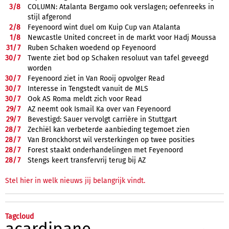
3/
8
COLUMN: Atalanta Bergamo ook verslagen; oefenreeks in
stijl afgerond
2/
8
Feyenoord wint duel om Kuip Cup van Atalanta
1/
8
Newcastle United concreet in de markt voor Hadj Moussa
31/
7
Ruben Schaken woedend op Feyenoord
30/
7
Twente ziet bod op Schaken resoluut van tafel geveegd
worden
30/
7
Feyenoord ziet in Van Rooij opvolger Read
30/
7
Interesse in Tengstedt vanuit de MLS
30/
7
Ook AS Roma meldt zich voor Read
29/
7
AZ neemt ook Ismail Ka over van Feyenoord
29/
7
Bevestigd: Sauer vervolgt carrière in Stuttgart
28/
7
Zechiël kan verbeterde aanbieding tegemoet zien
28/
7
Van Bronckhorst wil versterkingen op twee posities
28/
7
Forest staakt onderhandelingen met Feyenoord
28/
7
Stengs keert transfervrij terug bij AZ
Stel hier in welk nieuws jij belangrijk vindt.
Tagcloud
acardipane