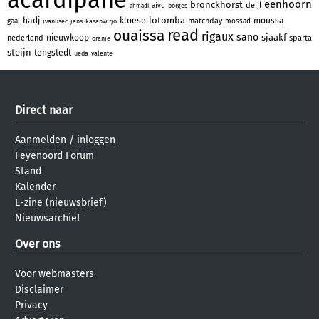
eenhoorn
bronckhorst
deijl
aivd
borges
ahmadi
lotomba
hadj
kloese
moussa
matchday
gaal
mossad
ivanusec
jans
kasanwirjo
read
ouaissa
rigaux
sano
sjaakf
nieuwkoop
nederland
sparta
oranje
steijn
tengstedt
ueda
valente
Direct naar
Aanmelden
/
inloggen
Feyenoord Forum
Stand
Kalender
E-zine (nieuwsbrief)
Nieuwsarchief
Over ons
Voor webmasters
Disclaimer
Privacy