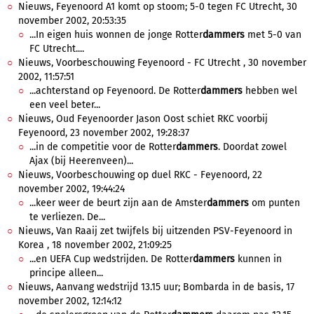
Nieuws, Feyenoord A1 komt op stoom; 5-0 tegen FC Utrecht, 30
november 2002, 20:53:35
...In eigen huis wonnen de jonge Rotter
dammers
met 5-0 van
FC Utrecht....
Nieuws, Voorbeschouwing Feyenoord - FC Utrecht , 30 november
2002, 11:57:51
...achterstand op Feyenoord. De Rotter
dammers
hebben wel
een veel beter...
Nieuws, Oud Feyenoorder Jason Oost schiet RKC voorbij
Feyenoord, 23 november 2002, 19:28:37
...in de competitie voor de Rotter
dammers
. Doordat zowel
Ajax (bij Heerenveen)...
Nieuws, Voorbeschouwing op duel RKC - Feyenoord, 22
november 2002, 19:44:24
...keer weer de beurt zijn aan de Amster
dammers
om punten
te verliezen. De...
Nieuws, Van Raaij zet twijfels bij uitzenden PSV-Feyenoord in
Korea , 18 november 2002, 21:09:25
...en UEFA Cup wedstrijden. De Rotter
dammers
kunnen in
principe alleen...
Nieuws, Aanvang wedstrijd 13.15 uur; Bombarda in de basis, 17
november 2002, 12:14:12