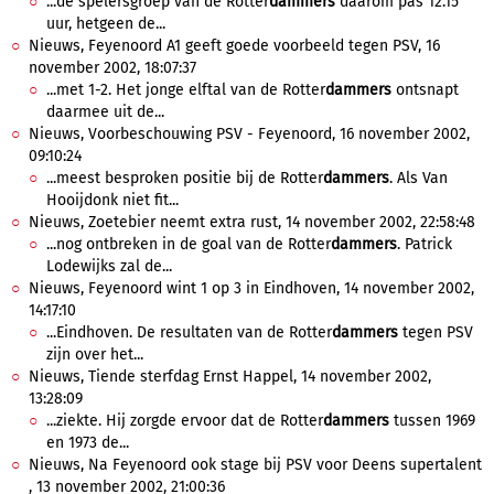
...de spelersgroep van de Rotter
dammers
daarom pas 12.15
uur, hetgeen de...
Nieuws, Feyenoord A1 geeft goede voorbeeld tegen PSV, 16
november 2002, 18:07:37
...met 1-2. Het jonge elftal van de Rotter
dammers
ontsnapt
daarmee uit de...
Nieuws, Voorbeschouwing PSV - Feyenoord, 16 november 2002,
09:10:24
...meest besproken positie bij de Rotter
dammers
. Als Van
Hooijdonk niet fit...
Nieuws, Zoetebier neemt extra rust, 14 november 2002, 22:58:48
...nog ontbreken in de goal van de Rotter
dammers
. Patrick
Lodewijks zal de...
Nieuws, Feyenoord wint 1 op 3 in Eindhoven, 14 november 2002,
14:17:10
...Eindhoven. De resultaten van de Rotter
dammers
tegen PSV
zijn over het...
Nieuws, Tiende sterfdag Ernst Happel, 14 november 2002,
13:28:09
...ziekte. Hij zorgde ervoor dat de Rotter
dammers
tussen 1969
en 1973 de...
Nieuws, Na Feyenoord ook stage bij PSV voor Deens supertalent
, 13 november 2002, 21:00:36