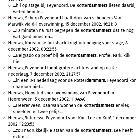
...hij op stage bij Feyenoord. De Rotter
dammers
lieten daarbij
weten hem te...
Nieuws, Scherp Feyenoord haalt druk van schouders Van
Marwijk via 6-1 overwinning, 15 december 2002, 16:21:13
...10 minuten na rust begrepen de Rotter
dammers
dat ze nog
wat goed moesten...
Nieuws, Koreaanse linksback krijgt uitnodiging voor stage, 8
december 2002, 00:22:55
...Belgrado op proef bij de Rotter
dammers
. Profiel Park: klik
hier
Nieuws, Feyenoord loopt grotere achterstand op na 4e
nederlaag, 7 december 2002, 21:27:57
...in een 3-1 nederlaag voor de Rotter
dammers
. Feyenoord kon
daardoor niet...
Nieuws, Hoog tijd voor overwinning van Feyenoord in
Heerenveen, 5 december 2002, 11:44:40
...Heerenveen. Daarvan wonnen de Rotter
dammers
er vier,
speelden er twee gelijk...
Nieuws, 'Interesse Feyenoord voor Kim, Lee en Kim', 1 december
2002, 12:23:53
...zou nadrukkelijk e staan van de Rotter
dammers
. Lee heeft
echter...