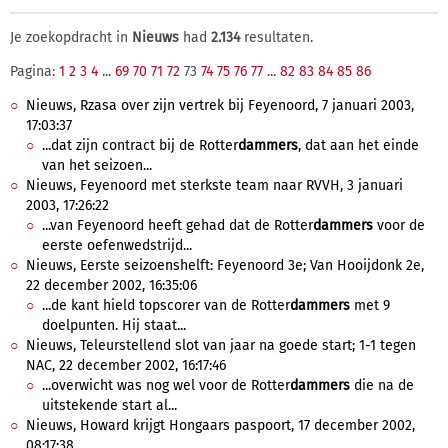
Je zoekopdracht in
Nieuws
had
2.134
resultaten.
Pagina:
1
2
3
4
...
69
70
71
72
73
74
75
76
77
...
82
83
84
85
86
Nieuws, Rzasa over zijn vertrek bij Feyenoord, 7 januari 2003,
17:03:37
...dat zijn contract bij de Rotter
dammers
, dat aan het einde
van het seizoen...
Nieuws, Feyenoord met sterkste team naar RVVH, 3 januari
2003, 17:26:22
...van Feyenoord heeft gehad dat de Rotter
dammers
voor de
eerste oefenwedstrijd...
Nieuws, Eerste seizoenshelft: Feyenoord 3e; Van Hooijdonk 2e,
22 december 2002, 16:35:06
...de kant hield topscorer van de Rotter
dammers
met 9
doelpunten. Hij staat...
Nieuws, Teleurstellend slot van jaar na goede start; 1-1 tegen
NAC, 22 december 2002, 16:17:46
...overwicht was nog wel voor de Rotter
dammers
die na de
uitstekende start al...
Nieuws, Howard krijgt Hongaars paspoort, 17 december 2002,
08:17:38