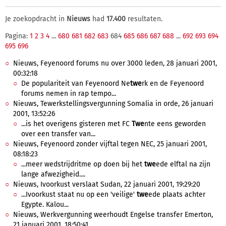
Je zoekopdracht in
Nieuws
had
17.400
resultaten.
Pagina:
1
2
3
4
...
680
681
682
683
684
685
686
687
688
...
692
693
694
695
696
Nieuws, Feyenoord forums nu over 3000 leden, 28 januari 2001,
00:32:18
De populariteit van Feyenoord Ne
twe
rk en de Feyenoord
forums nemen in rap tempo...
Nieuws, Tewerkstellingsvergunning Somalia in orde, 26 januari
2001, 13:52:26
...is het overigens gisteren met FC
Twe
nte eens geworden
over een transfer van...
Nieuws, Feyenoord zonder vijftal tegen NEC, 25 januari 2001,
08:18:23
...meer wedstrijdritme op doen bij het
twe
ede elftal na zijn
lange afwezigheid....
Nieuws, Ivoorkust verslaat Sudan, 22 januari 2001, 19:29:20
...Ivoorkust staat nu op een 'veilige'
twe
ede plaats achter
Egypte. Kalou...
Nieuws, Werkvergunning weerhoudt Engelse transfer Emerton,
21 januari 2001, 18:50:41