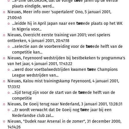
...e-zine deCURSOR, dat de vorige
twe
e jaren op de eerste
plaats eindigde, werd...
Nieuws, Meer info over 'supertalent' Ono, 5 januari 2001,
21:00:45
...leidde hij in April Japan naar een
twe
ede plaats op het WK
in Nigeria voor...
Nieuws, Overzicht eerste training van 2001; veel spelers
ontbreken, 4 januari 2001, 20:47:18
...selectie aan de voorbereiding voor de
twe
ede helft van de
competitie kan...
Nieuws, Feyenoord wedstrijden bij bestbekeken tv programma's
van het jaar, 4 januari 2001, 17:43:22
...werd door voetbalwedstrijden kwamen
twe
e Champions
League wedstrijden van...
Nieuws, Kalou mist trainingskamp Feyenoord, 4 januari 2001,
17:33:12
...tijd terug zijn voor de start van de
twe
ede helft van de
competitie
Nieuws, De Goeij terug naar Nederland, 3 januari 2001, 13:28:31
...Er wordt verwacht dat De Goeij nog
twe
e jaar bij een
Nederlandse club zal...
Nieuws, "Dudek naar Arsenal in de zomer", 31 december 2000,
14:14:26