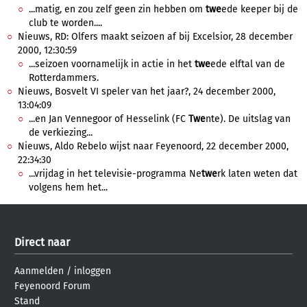
...matig, en zou zelf geen zin hebben om
twe
ede keeper bij de
club te worden....
Nieuws, RD: Olfers maakt seizoen af bij Excelsior, 28 december
2000, 12:30:59
...seizoen voornamelijk in actie in het
twe
ede elftal van de
Rotterdammers.
Nieuws, Bosvelt VI speler van het jaar?, 24 december 2000,
13:04:09
...en Jan Vennegoor of Hesselink (FC
Twe
nte). De uitslag van
de verkiezing...
Nieuws, Aldo Rebelo wijst naar Feyenoord, 22 december 2000,
22:34:30
...vrijdag in het televisie-programma Ne
twe
rk laten weten dat
volgens hem het...
Direct naar
Aanmelden
/
inloggen
Feyenoord Forum
Stand