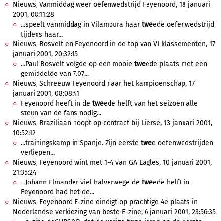
Nieuws, Vanmiddag weer oefenwedstrijd Feyenoord, 18 januari
2001, 08:11:28
...speelt vanmiddag in Vilamoura haar
twe
ede oefenwedstrijd
tijdens haar...
Nieuws, Bosvelt en Feyenoord in de top van VI klassementen, 17
januari 2001, 20:32:15
...Paul Bosvelt volgde op een mooie
twe
ede plaats met een
gemiddelde van 7.07...
Nieuws, Schreeuw Feyenoord naar het kampioenschap, 17
januari 2001, 08:08:41
Feyenoord heeft in de
twe
ede helft van het seizoen alle
steun van de fans nodig...
Nieuws, Braziliaan hoopt op contract bij Lierse, 13 januari 2001,
10:52:12
...trainingskamp in Spanje. Zijn eerste
twe
e oefenwedstrijden
verliepen...
Nieuws, Feyenoord wint met 1-4 van GA Eagles, 10 januari 2001,
21:35:24
...Johann Elmander viel halverwege de
twe
ede helft in.
Feyenoord had het de...
Nieuws, Feyenoord E-zine eindigt op prachtige 4e plaats in
Nederlandse verkiezing van beste E-zine, 6 januari 2001, 23:56:35