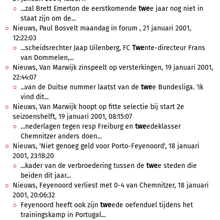
...zal Brett Emerton de eerstkomende
twe
e jaar nog niet in
staat zijn om de...
Nieuws, Paul Bosvelt maandag in forum , 21 januari 2001,
12:22:03
...scheidsrechter Jaap Uilenberg, FC
Twe
nte-directeur Frans
van Dommelen,...
Nieuws, Van Marwijk zinspeelt op versterkingen, 19 januari 2001,
22:44:07
...van de Duitse nummer laatst van de
twe
e Bundesliga. 'Ik
vind dit...
Nieuws, Van Marwijk hoopt op fitte selectie bij start 2e
seizoenshelft, 19 januari 2001, 08:15:07
...nederlagen tegen resp Freiburg en
twe
edeklasser
Chemnitzer anders doen...
Nieuws, 'Niet genoeg geld voor Porto-Feyenoord', 18 januari
2001, 23:18:20
...kader van de verbroedering tussen de
twe
e steden die
beiden dit jaar...
Nieuws, Feyenoord verliest met 0-4 van Chemnitzer, 18 januari
2001, 20:06:32
Feyenoord heeft ook zijn
twe
ede oefenduel tijdens het
trainingskamp in Portugal...