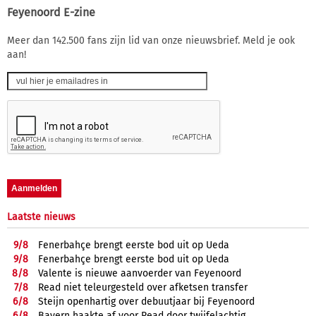
Feyenoord E-zine
Meer dan 142.500 fans zijn lid van onze nieuwsbrief. Meld je ook
aan!
Laatste nieuws
9/
8
Fenerbahçe brengt eerste bod uit op Ueda
9/
8
Fenerbahçe brengt eerste bod uit op Ueda
8/
8
Valente is nieuwe aanvoerder van Feyenoord
7/
8
Read niet teleurgesteld over afketsen transfer
6/
8
Steijn openhartig over debuutjaar bij Feyenoord
6/
8
Bayern haakte af voor Read door twijfelachtig