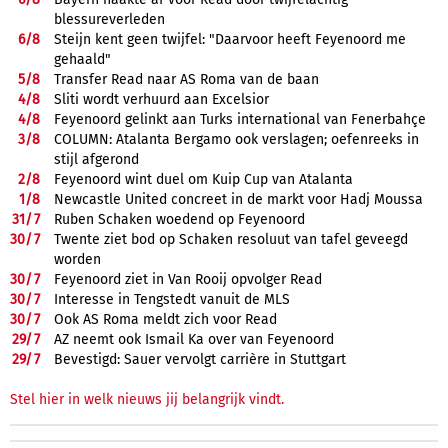
blessureverleden
6/
8
Steijn kent geen twijfel: "Daarvoor heeft Feyenoord me
gehaald"
5/
8
Transfer Read naar AS Roma van de baan
4/
8
Sliti wordt verhuurd aan Excelsior
4/
8
Feyenoord gelinkt aan Turks international van Fenerbahçe
3/
8
COLUMN: Atalanta Bergamo ook verslagen; oefenreeks in
stijl afgerond
2/
8
Feyenoord wint duel om Kuip Cup van Atalanta
1/
8
Newcastle United concreet in de markt voor Hadj Moussa
31/
7
Ruben Schaken woedend op Feyenoord
30/
7
Twente ziet bod op Schaken resoluut van tafel geveegd
worden
30/
7
Feyenoord ziet in Van Rooij opvolger Read
30/
7
Interesse in Tengstedt vanuit de MLS
30/
7
Ook AS Roma meldt zich voor Read
29/
7
AZ neemt ook Ismail Ka over van Feyenoord
29/
7
Bevestigd: Sauer vervolgt carrière in Stuttgart
Stel hier in welk nieuws jij belangrijk vindt.