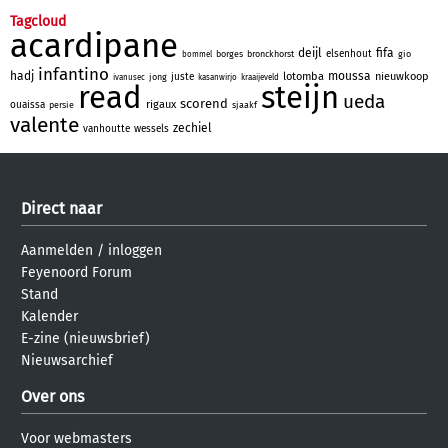
Tagcloud
acardipane
deijl
fifa
elsenhout
borges
bronckhorst
gio
bommel
infantino
hadj
moussa
lotomba
nieuwkoop
juste
jong
ivanusec
kasanwirjo
kraaijeveld
read
steijn
ueda
scorend
rigaux
ouaissa
persie
sjaakf
valente
zechiel
vanhoutte
wessels
Direct naar
Aanmelden
/
inloggen
Feyenoord Forum
Stand
Kalender
E-zine (nieuwsbrief)
Nieuwsarchief
Over ons
Voor webmasters