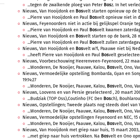
...tegen de zwalkende ploeg van Peter
Bos
z. In het verle
Nieuws, Van Hooijdonk en
Bos
velt starten opnieuw op de ba
...Pierre van Hooijdonk en Paul
Bos
velt opnieuw niet in d
Nieuws, Feyenoorders niet in actie bij gelijkspel Oranje teg
...Pierre van Hooijdonk en Paul
Bos
velt kwamen zaterdaga
Nieuws, Van Hooijdonk en
Bos
velt starten op de bank, 28 
...Pierre van Hooijdonk en Paul
Bos
velt zullen zaterdagav
Nieuws, Van Hooijdonk en
Bos
velt w?l, Paauwe niet bij Ned
...heeft Pierre van Hooijdonk en Paul
Bos
velt geselecteer
Nieuws, Voorbeschouwing Heerenveen-Feyenoord, 22 maart
...Wonderen, De Nooijer, Paauwe, Kalou,
Bos
velt, Ono, Va
Nieuws, Vermoedelijke opstelling; Bombarda, Gyan en Song 
19:14:27
...Wonderen, De Nooijer, Paauwe, Kalou,
Bos
velt, Ono, Va
Nieuws, Loovens en van Persie geselecteerd , 20 maart 2003
...Budziak (TOP Oss),Coutinho (FC Den
Bos
ch), Bouhlarouz
Nieuws, Opstellingen; Tweede plaats nog steeds doel van V
...Wonderen, De Nooijer, Paauwe, Kalou,
Bos
velt, Ono, Va
Nieuws, Vermoedelijke opstellingen Feyenoord en NEC, 15 m
...Wonderen, De Nooijer, Paauwe, Kalou,
Bos
velt, Ono, Va
Nieuws, Van Hooijdonk met griep naar huis, 15 maart 2003, 
...met griep naar huis vertrokken. Na
Bos
velt en Ono opn