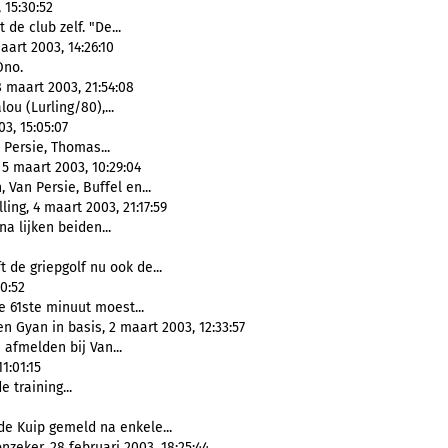
 15:30:52
 de club zelf. "De...
art 2003, 14:26:10
Ono.
 maart 2003, 21:54:08
lou (Lurling/80),...
3, 15:05:07
 Persie, Thomas...
5 maart 2003, 10:29:04
, Van Persie, Buffel en...
ing, 4 maart 2003, 21:17:59
na lijken beiden...
 de griepgolf nu ook de...
0:52
e 61ste minuut moest...
en Gyan in basis, 2 maart 2003, 12:33:57
afmelden bij Van...
1:01:15
e training...
de Kuip gemeld na enkele...
zeker, 28 februari 2003, 18:25:44