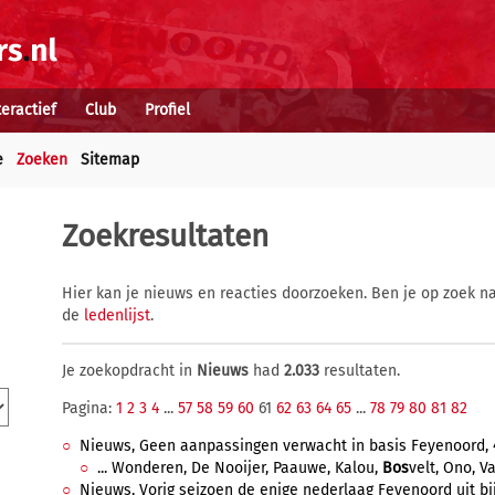
teractief
Club
Profiel
e
Zoeken
Sitemap
Zoekresultaten
Hier kan je nieuws en reacties doorzoeken. Ben je op zoek na
de
ledenlijst
.
Je zoekopdracht in
Nieuws
had
2.033
resultaten.
Pagina:
1
2
3
4
...
57
58
59
60
61
62
63
64
65
...
78
79
80
81
82
Nieuws, Geen aanpassingen verwacht in basis Feyenoord, 4 
... Wonderen, De Nooijer, Paauwe, Kalou,
Bos
velt, Ono, Va
Nieuws, Vorig seizoen de enige nederlaag Feyenoord uit bij 