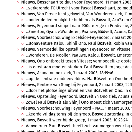
Nieuws,
Bos
schaart te duur voor Feyenoord, 11 maart 2003,
...verkerende FC Utrecht voor Pascal
Bos
schaart, zo meldt
Nieuws, Van Persie licht gekwetst, Van Wonderen ziek, 11 ma
...onder de leden blijkt te hebben als
Bos
velt, Acu?a en 
Nieuws, Feyenoord simpel naar 900ste zege in Eredivisie, 8
...Emerton, Gyan, v.Wonderen, Paauwe,
Bos
velt, Acuna, Ka
Nieuws, Voorbeschouwing Excelsior-Feyenoord, 7 maart 200
...Bonaventure Kalou, Shinji Ono, Paul
Bos
velt, Robin van
Nieuws, Vermoedelijke opstellingen Feyenoord en Vitesse, 
...Wonderen, De Nooijer, Paauwe, Kalou,
Bos
velt, Emerton
Nieuws, Ono ontbreekt tegen Vitesse; vermoedelijke opstell
...is eerst aan moeten sterken. Paul
Bos
velt en Jorge Acu
Nieuws, Acuna nu ook ziek, 3 maart 2003, 18:19:46
...op de centrale middenvelders. Na
Bos
velt en Ono heeft
Nieuws, Rentree van Song bij Feyenoord, 2 maart 2003, 22:1
...door het plotselinge uitvallen van
Bos
velt en Ono. In d
Nieuws, Opstelling Feyenoord:
Bos
velt ?n Ono ziek; Acuna 
Zowel Paul
Bos
velt als Shinji Ono moest zich vanmorgen 
Nieuws, Voorbeschouwing Feyenoord - NAC, 1 maart 2003, 1
...keerde vrijdag terug bij de groep,
Bos
velt zaterdag. In d
Nieuws,
Bos
velt weer bij de groep, 1 maart 2003, 10:23:24
Aanvoerder Paul
Bos
velt heeft zich vanmorgen weer bij 
Nieuws, Meespelen
Bos
velt en Van Wonderen nog steeds on