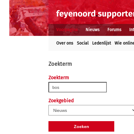
Voorpagina
Nieuws
Forums
In
Over ons
Social
Ledenlijst
Wie onlin
Zoekterm
Zoekterm
Zoekgebied