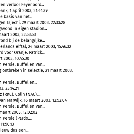
den verloor Feyenoord...
nk, 1 april 2003, 21:44:39
e basis van het...
en Tsjechi, 29 maart 2003, 22:33:28
vond in eigen stadion...
maart 2003, 22:53:53
ond bij de belangrijke...
erlands elftal, 24 maart 2003, 15:46:32
d voor Oranje. Patrick...
 2003, 10:45:30
n Persie, Buffel en Van...
ontbreken in selectie, 21 maart 2003,
n Persie, Buffel en...
, 23:14:21
 (RKC), Colin (NAC),...
an Marwijk, 16 maart 2003, 12:52:04
n Persie, Buffel en Van...
aart 2003, 12:02:02
n Persie (Pardo,...
11:50:13
ieuw dus een...