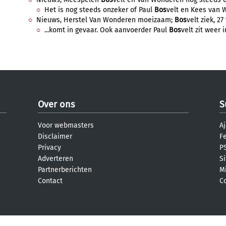
Het is nog steeds onzeker of Paul
Bos
velt en Kees van 
Nieuws, Herstel Van Wonderen moeizaam;
Bos
velt ziek, 27
...komt in gevaar. Ook aanvoerder Paul
Bos
velt zit weer 
Over ons
S
Voor webmasters
Aj
Disclaimer
F
Privacy
PS
Adverteren
S
Partnerberichten
M
Contact
C