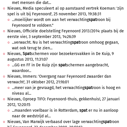
met mensen die dat...
Nieuws, Media speculeert al op aanstaand vertrek Koeman: 'zijn
spel is uit bij Feyenoord', 25 november 2013, 19:38:31
...moeilijker wordt om aan het verwachting
spat
roon bij
Feyenoord te voldoen."
Nieuws, Officiële doelstelling Feyenoord 2013/2014: plaats bij de
eerste vier, 3 september 2013, 14:26:39
...verwacht. Nu is het verwachting
spat
roon omhoog gegaan,
wat ook terug te zien...
Nieuws,
Spat
schermen voor bezoekersvakken in De Kuip, 9
augustus 2013, 11:31:07
...GG en FF in De Kuip zijn
spat
schermen aangebracht,
waardoor...
Nieuws, Immers: 'Overgang naar Feyenoord zwaarder dan
verwacht', 31 oktober 2012, 21:16:01
...meer van je gevraagd, het verwachting
spat
roon is hoog en
niveau al...
Nieuws, Oproep TIFO: Feyenoord-thuis, gekkenhuis!, 27 januari
2012, 12:20:15
...maanden voelbaar is in Rotterdam,
spat
er nu in aanloop
naar de wedstrijd al...
Nieuws, Van Marwijk verbaasd over lage verwachting
spat
roon