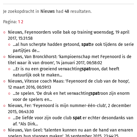
Je zoekopdracht in
Nieuws
had
48
resultaten.
Pagina:
1
2
Nieuws, Feyenoorders volle bak op training woensdag, 19 april
2017, 15:31:58
...al hun scherpte hadden getoond,
spat
te ook tijdens de serie
partijtjes de...
Nieuws, Van Bronckhorst: 'kampioenschap met Feyenoord is de
titel waar ik van droom', 14 januari 2017, 06:58:02
...Er is nu een groeiend verwachting
spat
roon, dat heeft
natuurlijk ook te maken...
Nieuws, Vitesse coach Maas: 'Feyenoord de club van de hoop',
12 maart 2016, 06:59:13
...te spelen. 'De druk en het verwachting
spat
roon zijn enorm
voor de spelers en...
Nieuws, Fer: 'Feyenoord is mijn nummer-één-club', 2 december
2015, 06:43:30
...De liefde voor zijn oude club
spat
er echter desondanks van
af. "Als Dirk...
Nieuws, Van Geel: 'talenten kunnen nu aan de hand van ervaren
spelers hun stappen maken', 26 september 2015, 23:44:25