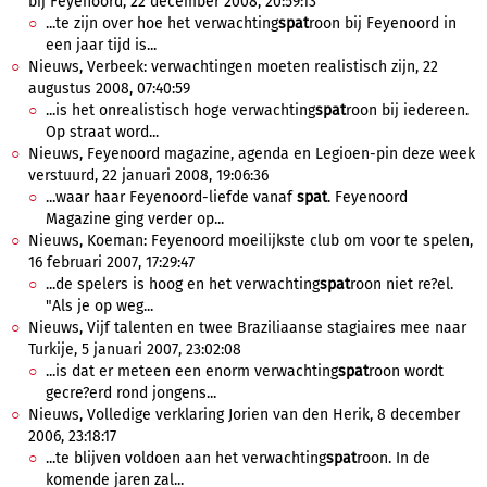
bij Feyenoord, 22 december 2008, 20:59:13
...te zijn over hoe het verwachting
spat
roon bij Feyenoord in
een jaar tijd is...
Nieuws, Verbeek: verwachtingen moeten realistisch zijn, 22
augustus 2008, 07:40:59
...is het onrealistisch hoge verwachting
spat
roon bij iedereen.
Op straat word...
Nieuws, Feyenoord magazine, agenda en Legioen-pin deze week
verstuurd, 22 januari 2008, 19:06:36
...waar haar Feyenoord-liefde vanaf
spat
. Feyenoord
Magazine ging verder op...
Nieuws, Koeman: Feyenoord moeilijkste club om voor te spelen,
16 februari 2007, 17:29:47
...de spelers is hoog en het verwachting
spat
roon niet re?el.
"Als je op weg...
Nieuws, Vijf talenten en twee Braziliaanse stagiaires mee naar
Turkije, 5 januari 2007, 23:02:08
...is dat er meteen een enorm verwachting
spat
roon wordt
gecre?erd rond jongens...
Nieuws, Volledige verklaring Jorien van den Herik, 8 december
2006, 23:18:17
...te blijven voldoen aan het verwachting
spat
roon. In de
komende jaren zal...