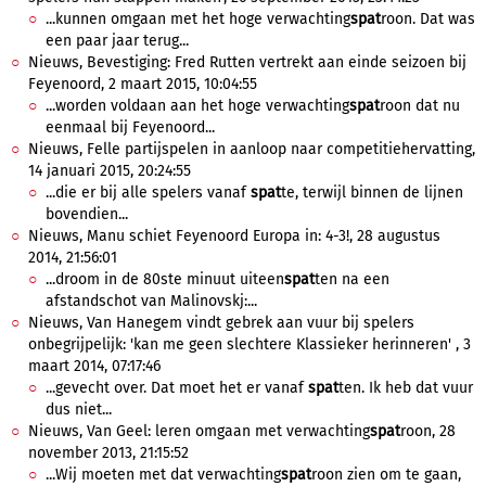
...kunnen omgaan met het hoge verwachting
spat
roon. Dat was
een paar jaar terug...
Nieuws, Bevestiging: Fred Rutten vertrekt aan einde seizoen bij
Feyenoord, 2 maart 2015, 10:04:55
...worden voldaan aan het hoge verwachting
spat
roon dat nu
eenmaal bij Feyenoord...
Nieuws, Felle partijspelen in aanloop naar competitiehervatting,
14 januari 2015, 20:24:55
...die er bij alle spelers vanaf
spat
te, terwijl binnen de lijnen
bovendien...
Nieuws, Manu schiet Feyenoord Europa in: 4-3!, 28 augustus
2014, 21:56:01
...droom in de 80ste minuut uiteen
spat
ten na een
afstandschot van Malinovskj:...
Nieuws, Van Hanegem vindt gebrek aan vuur bij spelers
onbegrijpelijk: 'kan me geen slechtere Klassieker herinneren' , 3
maart 2014, 07:17:46
...gevecht over. Dat moet het er vanaf
spat
ten. Ik heb dat vuur
dus niet...
Nieuws, Van Geel: leren omgaan met verwachting
spat
roon, 28
november 2013, 21:15:52
...Wij moeten met dat verwachting
spat
roon zien om te gaan,