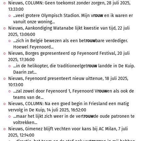
Nieuws, COLUMN: Geen toekomst zonder zorgen, 28 juli 2025,
13:33:00
...veel grotere Olympisch Stadion. Mijn v
rouw
en ik waren er
vanuit onze woning...
Nieuws, Aankondiging Watanabe lijkt kwestie van tijd, 22 juli
2025, 13:06:00
...zich in België bewezen als een bet
rouw
bare verdediger.
Hoewel Feyenoord...
Nieuws, Borges gepresenteerd op Feyenoord Festival, 20 juli
2025, 17:36:00
...in de helikopter, die traditioneelget
rouw
landde in De Kuip.
Daarin zat...
Nieuws, Feyenoord presenteert nieuw uittenue, 18 juli 2025,
10:13:00
...zal zowel door Feyenoord 1, Feyenoord V
rouw
en als ook de
teams van de...
Nieuws, COLUMN: Na een goed begin in Friesland een matig
vervolg in De Kuip, 14 juli 2025, 16:52:00
...maar het lijkt zich weer in de vert
rouw
de oude patronen te
voltrekken...
Nieuws, Gimenez blijft vechten voor kans bij AC Milan, 7 juli
2025, 12:14:00