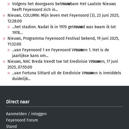
Volgens het doorgaans bet
rouw
bare Het Laatste Nieuws
heeft Feyenoord zich in...
Nieuws, COLUMN: Mijn leven met Feyenoord (3), 23 juni 2025,
12:28:00
...het stadion. Nadat ik in 1970 get
rouw
d was kwam ik tot
1978...
Nieuws, Programma Feyenoord Festival bekend, 19 juni 2025,
11:32:00
...van Feyenoord 1 en Feyenoord V
rouw
en 1. Het is de
jaarlijkse kans om...
Nieuws, NAC Breda treedt toe tot Eredivisie V
rouw
en, 17 juni
2025, 07:55:00
...van Fortuna Sittard uit de Eredivisie V
rouw
en is inmiddels
duidelijk...
Direct naar
Aanmelden
/
inloggen
Feyenoord Forum
Stand