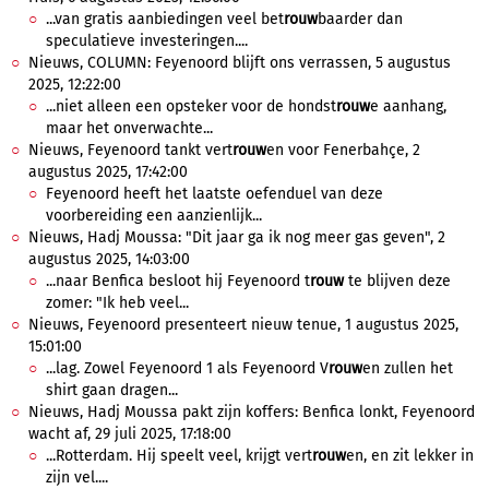
...van gratis aanbiedingen veel bet
rouw
baarder dan
speculatieve investeringen....
Nieuws, COLUMN: Feyenoord blijft ons verrassen, 5 augustus
2025, 12:22:00
...niet alleen een opsteker voor de hondst
rouw
e aanhang,
maar het onverwachte...
Nieuws, Feyenoord tankt vert
rouw
en voor Fenerbahçe, 2
augustus 2025, 17:42:00
Feyenoord heeft het laatste oefenduel van deze
voorbereiding een aanzienlijk...
Nieuws, Hadj Moussa: "Dit jaar ga ik nog meer gas geven", 2
augustus 2025, 14:03:00
...naar Benfica besloot hij Feyenoord t
rouw
te blijven deze
zomer: "Ik heb veel...
Nieuws, Feyenoord presenteert nieuw tenue, 1 augustus 2025,
15:01:00
...lag. Zowel Feyenoord 1 als Feyenoord V
rouw
en zullen het
shirt gaan dragen...
Nieuws, Hadj Moussa pakt zijn koffers: Benfica lonkt, Feyenoord
wacht af, 29 juli 2025, 17:18:00
...Rotterdam. Hij speelt veel, krijgt vert
rouw
en, en zit lekker in
zijn vel....