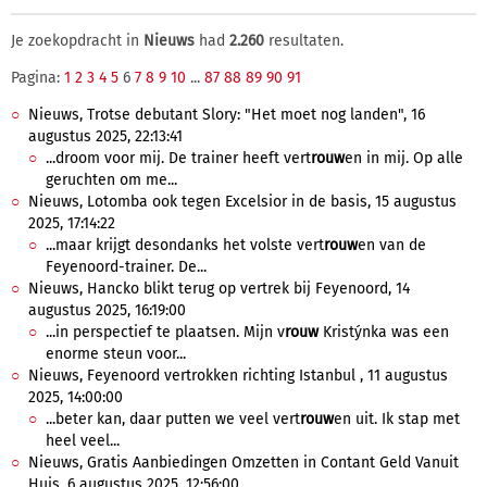
Je zoekopdracht in
Nieuws
had
2.260
resultaten.
Pagina:
1
2
3
4
5
6
7
8
9
10
...
87
88
89
90
91
Nieuws, Trotse debutant Slory: "Het moet nog landen", 16
augustus 2025, 22:13:41
...droom voor mij. De trainer heeft vert
rouw
en in mij. Op alle
geruchten om me...
Nieuws, Lotomba ook tegen Excelsior in de basis, 15 augustus
2025, 17:14:22
...maar krijgt desondanks het volste vert
rouw
en van de
Feyenoord-trainer. De...
Nieuws, Hancko blikt terug op vertrek bij Feyenoord, 14
augustus 2025, 16:19:00
...in perspectief te plaatsen. Mijn v
rouw
Kristýnka was een
enorme steun voor...
Nieuws, Feyenoord vertrokken richting Istanbul , 11 augustus
2025, 14:00:00
...beter kan, daar putten we veel vert
rouw
en uit. Ik stap met
heel veel...
Nieuws, Gratis Aanbiedingen Omzetten in Contant Geld Vanuit
Huis, 6 augustus 2025, 12:56:00