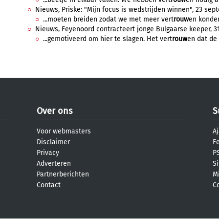
Nieuws, Priske: "Mijn focus is wedstrijden winnen", 23 sept
...moeten breiden zodat we met meer vert
rouw
en konden
Nieuws, Feyenoord contracteert jonge Bulgaarse keeper, 31
...gemotiveerd om hier te slagen. Het vert
rouw
en dat de 
Over ons
S
Voor webmasters
Aj
Disclaimer
F
Privacy
PS
Adverteren
S
Partnerberichten
M
Contact
C