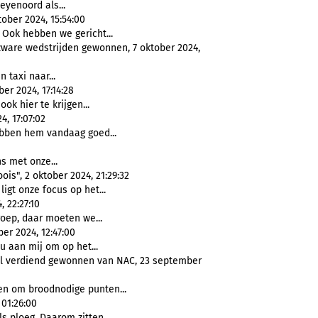
eyenoord als...
ober 2024, 15:54:00
 Ook hebben we gericht...
zware wedstrijden gewonnen, 7 oktober 2024,
 taxi naar...
er 2024, 17:14:28
ok hier te krijgen...
4, 17:07:02
bben hem vandaag goed...
s met onze...
ois", 2 oktober 2024, 21:29:32
ligt onze focus op het...
 22:27:10
roep, daar moeten we...
er 2024, 12:47:00
nu aan mij om op het...
l verdiend gewonnen van NAC, 23 september
en om broodnodige punten...
 01:26:00
ls ploeg. Daarom zitten...