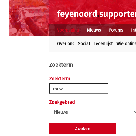
Voorpagina
Nieuws
Forums
In
Over ons
Social
Ledenlijst
Wie onlin
Zoekterm
Zoekterm
Zoekgebied