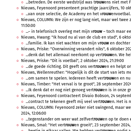
...betreden. De eerste wedstrijd was t
rouw
ens niet met F
Nieuws, Feyenoord presenteert prachtige jaarcijfers, 10 okt
...van onze selectie, de Academy en het v
rouw
envoetbal.
Nieuws, COLUMN: We zijn er nog lang niet, maar wel twee 
11:50:00
...– in telefonisch overleg met mijn v
rouw
– toch maar een
Nieuws, Hwang: "Ik houd nu al van de club en stad", 6 oktob
...familie. Ik kan niet wachten om mijn v
rouw
en dochter o
Nieuws, Priske: "Overwinning verandert niks", 6 oktober 202
...denk dat het allemaal neerkomt op vert
rouw
en. We he
Nieuws, Priske: "Dit is voetbal", 2 oktober 2024, 21:39:00
...de goede richting. Dit geeft ons vert
rouw
en en helpt on
Nieuws, Wellenreuther: "Hopelijk is dit de start van iets mo
...om samen te spelen. Iedereen heeft vert
rouw
en en nu 
Nieuws, Timber: "Het verval is te groot", 28 september 2024,
...Ik denk dat er nog niet genoeg vert
rouw
en is in onze g
Nieuws, Feyenoord contracteert Divaio Bobson, 24 septemb
...contract te tekenen geeft mij veel vert
rouw
en. Het is 
Nieuws, COLUMN: Feyenoord zeker niet swingend, maar we
2024, 12:06:00
...tegenstander om weer wat zelfvert
rouw
en op te doen 
Nieuws, Smal: "Het vert
rouw
en groeit", 23 september 2024,
...beetje in elkaar vallen. We hebben vert
rouw
en nodig a