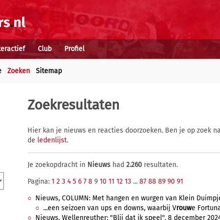
teractief
Club
Profiel
e
Zoeken
Sitemap
Zoekresultaten
Hier kan je nieuws en reacties doorzoeken. Ben je op zoek na
de
ledenlijst
.
Je zoekopdracht in
Nieuws
had
2.260
resultaten.
Pagina:
1
2
3
4
5
6
7
8
9
10
11
12
13
...
87
88
89
90
91
Nieuws, COLUMN: Met hangen en wurgen van Klein Duimpje
...een seizoen van ups en downs, waarbij V
rouw
e Fortuna
Nieuws, Wellenreuther: "Blij dat ik speel", 8 december 2024,