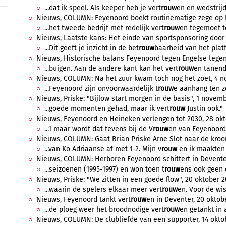
...dat ik speel. Als keeper heb je vert
rouw
en en wedstrijd
Nieuws, COLUMN: Feyenoord boekt routinematige zege op H
...het tweede bedrijf met redelijk vert
rouw
en tegemoet te
Nieuws, Laatste kans: Het einde van sportsponsoring door 
...Dit geeft je inzicht in de bet
rouw
baarheid van het platf
Nieuws, Historische balans Feyenoord tegen Engelse tegen
...buigen. Aan de andere kant kan het vert
rouw
en tanende
Nieuws, COLUMN: Na het zuur kwam toch nog het zoet, 4 no
...Feyenoord zijn onvoorwaardelijk t
rouw
e aanhang ten ze
Nieuws, Priske: "Bijlow start morgen in de basis", 1 novemb
...goede momenten gehad, maar ik vert
rouw
Justin ook."
Nieuws, Feyenoord en Heineken verlengen tot 2030, 28 okto
...1 maar wordt dat tevens bij de V
rouw
en van Feyenoord
Nieuws, COLUMN: Gaat Brian Priske Arne Slot naar de kroon
...van Ko Adriaanse af met 1-2. Mijn v
rouw
en ik maakten 
Nieuws, COLUMN: Herboren Feyenoord schittert in Deventer,
...seizoenen (1995-1997) en won toen t
rouw
ens ook geen e
Nieuws, Priske: "We zitten in een goede flow", 20 oktober 2
...waarin de spelers elkaar meer vert
rouw
en. Voor de wis
Nieuws, Feyenoord tankt vert
rouw
en in Deventer, 20 oktobe
...de ploeg weer het broodnodige vert
rouw
en getankt in 
Nieuws, COLUMN: De clubliefde van een supporter, 14 oktob