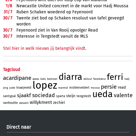
1/
8
Newcastle United concreet in de markt voor Hadj Moussa
31/
7
Ruben Schaken woedend op Feyenoord
30/
7
Twente ziet bod op Schaken resoluut van tafel geveegd
worden
30/
7
Feyenoord ziet in Van Rooij opvolger Read
30/
7
Interesse in Tengstedt vanuit de MLS
Stel hier in welk nieuws jij belangrijk vindt.
Tagcloud
diarra
ferri
acardipane
bommel
alaves
betis
elshout
fenerbahce
hadj
lopez
persie
read
kraaijeveld
middenveldert
juste
marmol
jong
moussa
ueda
sociedad
valente
sjaakf
steijn
tengstedt
santigoal
sparta
willykment
zechiel
vanhoutte
wessels
Direct naar