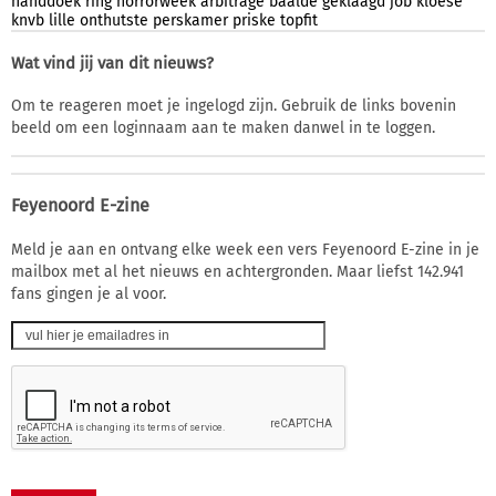
handdoek
ring
horrorweek
arbitrage
baalde
geklaagd
job
kloese
knvb
lille
onthutste
perskamer
priske
topfit
Wat vind jij van dit nieuws?
Om te reageren moet je ingelogd zijn. Gebruik de links bovenin
beeld om een loginnaam aan te maken danwel in te loggen.
Feyenoord E-zine
Meld je aan en ontvang elke week een vers Feyenoord E-zine in je
mailbox met al het nieuws en achtergronden. Maar liefst 142.941
fans gingen je al voor.