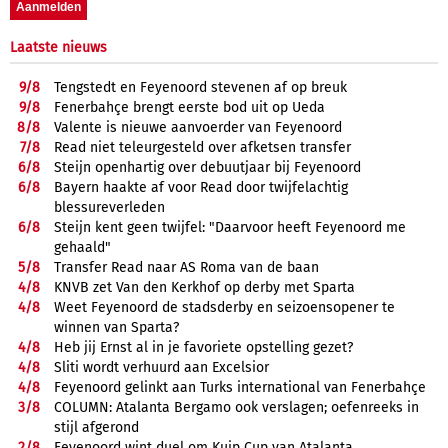
Laatste nieuws
9/
8
Tengstedt en Feyenoord stevenen af op breuk
9/
8
Fenerbahçe brengt eerste bod uit op Ueda
8/
8
Valente is nieuwe aanvoerder van Feyenoord
7/
8
Read niet teleurgesteld over afketsen transfer
6/
8
Steijn openhartig over debuutjaar bij Feyenoord
6/
8
Bayern haakte af voor Read door twijfelachtig
blessureverleden
6/
8
Steijn kent geen twijfel: "Daarvoor heeft Feyenoord me
gehaald"
5/
8
Transfer Read naar AS Roma van de baan
4/
8
KNVB zet Van den Kerkhof op derby met Sparta
4/
8
Weet Feyenoord de stadsderby en seizoensopener te
winnen van Sparta?
4/
8
Heb jij Ernst al in je favoriete opstelling gezet?
4/
8
Sliti wordt verhuurd aan Excelsior
4/
8
Feyenoord gelinkt aan Turks international van Fenerbahçe
3/
8
COLUMN: Atalanta Bergamo ook verslagen; oefenreeks in
stijl afgerond
2/
8
Feyenoord wint duel om Kuip Cup van Atalanta