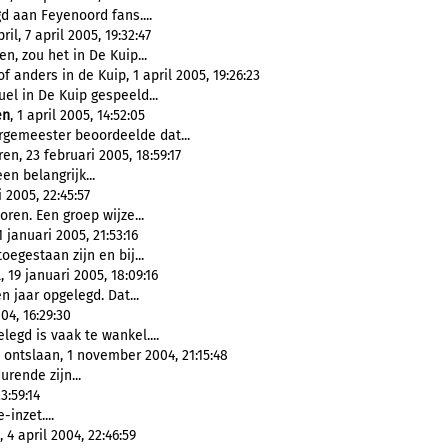
 aan Feyenoord fans....
, 7 april 2005, 19:32:47
n, zou het in De Kuip...
anders in de Kuip, 1 april 2005, 19:26:23
uel in De Kuip gespeeld...
en
, 1 april 2005, 14:52:05
rgemeester beoordeelde dat...
n, 23 februari 2005, 18:59:17
n belangrijk...
 2005, 22:45:57
ren. Een groep wijze...
januari 2005, 21:53:16
gestaan zijn en bij...
19 januari 2005, 18:09:16
n jaar opgelegd. Dat...
04, 16:29:30
egd is vaak te wankel....
ontslaan, 1 november 2004, 21:15:48
urende zijn...
23:59:14
-inzet....
 april 2004, 22:46:59