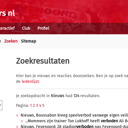
teractief
Club
Profiel
e
Zoeken
Sitemap
Zoekresultaten
Hier kan je nieuws en reacties doorzoeken. Ben je op zoek na
de
ledenlijst
.
Je zoekopdracht in
Nieuws
had
124
resultaten.
Pagina:
1
2
3
4
5
Nieuws, Boussabon kreeg speelverbod vanwege eigen veilig
...Mommers zijn trainer Ton Lokhoff heeft
verboden
Ali B
Nieuws, Feyenoord: 28 stadion
verboden
nav Feyenoord-Ajax,