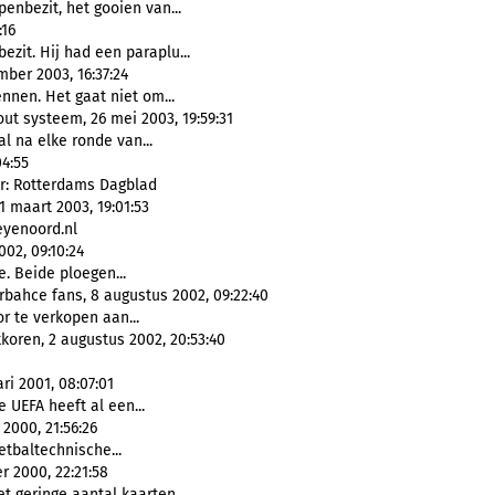
enbezit, het gooien van...
:16
zit. Hij had een paraplu...
ber 2003, 16:37:24
nnen. Het gaat niet om...
t systeem, 26 mei 2003, 19:59:31
al na elke ronde van...
04:55
r: Rotterdams Dagblad
 maart 2003, 19:01:53
eyenoord.nl
02, 09:10:24
. Beide ploegen...
bahce fans, 8 augustus 2002, 09:22:40
r te verkopen aan...
koren, 2 augustus 2002, 20:53:40
ri 2001, 08:07:01
 UEFA heeft al een...
2000, 21:56:26
oetbaltechnische...
r 2000, 22:21:58
 geringe aantal kaarten...