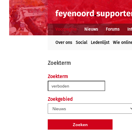
Voorpagina
Nieuws
Forums
In
Over ons
Social
Ledenlijst
Wie onlin
Zoekterm
Zoekterm
Zoekgebied