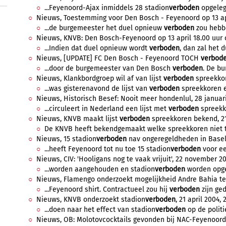
...Feyenoord-Ajax inmiddels 28 stadion
verboden
opgelegd
Nieuws, Toestemming voor Den Bosch - Feyenoord op 13 april
...de burgemeester het duel opnieuw
verboden
zou hebbe
Nieuws, KNVB: Den Bosch-Feyenoord op 13 april 18.00 uur of 
...Indien dat duel opnieuw wordt
verboden
, dan zal het d
Nieuws, [UPDATE] FC Den Bosch - Feyenoord TOCH
verbod
...door de burgemeester van Den Bosch
verboden
. De bu
Nieuws, Klankbordgroep wil af van lijst
verboden
spreekkore
...was gisterenavond de lijst van
verboden
spreekkoren ee
Nieuws, Historisch Besef: Nooit meer hondenlul, 28 januari
...circuleert in Nederland een lijst met
verboden
spreekko
Nieuws, KNVB maakt lijst
verboden
spreekkoren bekend, 21 
De KNVB heeft bekendgemaakt welke spreekkoren niet toe
Nieuws, 15 stadion
verboden
nav ongeregeldheden in Basel, 
...heeft Feyenoord tot nu toe 15 stadion
verboden
voor ee
Nieuws, CIV: 'Hooligans nog te vaak vrijuit', 22 november 20
...worden aangehouden en stadion
verboden
worden opgel
Nieuws, Flamengo onderzoekt mogelijkheid Andre Bahia te 
...Feyenoord shirt. Contractueel zou hij
verboden
zijn ged
Nieuws, KNVB onderzoekt stadion
verboden
, 21 april 2004, 
...doen naar het effect van stadion
verboden
op de politie
Nieuws, OB: Molotovcocktails gevonden bij NAC-Feyenoord, 4