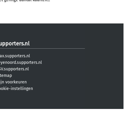
upporters.nl
ax.supporters.nl
eyenoord.supporters.nl
V.supporters.nl
itemap
ijn voorkeuren
ookie-instellingen