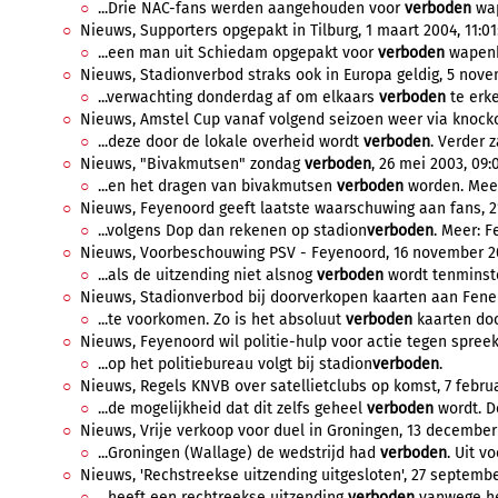
...Drie NAC-fans werden aangehouden voor
verboden
wap
Nieuws, Supporters opgepakt in Tilburg, 1 maart 2004, 11:01
...een man uit Schiedam opgepakt voor
verboden
wapenbe
Nieuws, Stadionverbod straks ook in Europa geldig, 5 novem
...verwachting donderdag af om elkaars
verboden
te erke
Nieuws, Amstel Cup vanaf volgend seizoen weer via knockou
...deze door de lokale overheid wordt
verboden
. Verder z
Nieuws, "Bivakmutsen" zondag
verboden
, 26 mei 2003, 09:
...en het dragen van bivakmutsen
verboden
worden. Mee
Nieuws, Feyenoord geeft laatste waarschuwing aan fans, 21
...volgens Dop dan rekenen op stadion
verboden
. Meer: F
Nieuws, Voorbeschouwing PSV - Feyenoord, 16 november 20
...als de uitzending niet alsnog
verboden
wordt tenminste
Nieuws, Stadionverbod bij doorverkopen kaarten aan Fener
...te voorkomen. Zo is het absoluut
verboden
kaarten doo
Nieuws, Feyenoord wil politie-hulp voor actie tegen spreek
...op het politiebureau volgt bij stadion
verboden
.
Nieuws, Regels KNVB over satellietclubs op komst, 7 februa
...de mogelijkheid dat dit zelfs geheel
verboden
wordt. De
Nieuws, Vrije verkoop voor duel in Groningen, 13 december 
...Groningen (Wallage) de wedstrijd had
verboden
. Uit v
Nieuws, 'Rechstreekse uitzending uitgesloten', 27 septembe
...heeft een rechtreekse uitzending
verboden
vanwege het