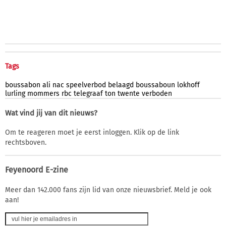
Tags
boussabon
ali
nac
speelverbod
belaagd
boussaboun
lokhoff
lurling
mommers
rbc
telegraaf
ton
twente
verboden
Wat vind jij van dit nieuws?
Om te reageren moet je eerst inloggen. Klik op de link
rechtsboven.
Feyenoord E-zine
Meer dan 142.000 fans zijn lid van onze nieuwsbrief. Meld je ook
aan!