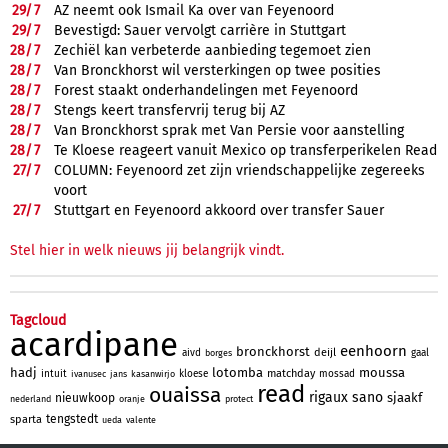
29/
7
AZ neemt ook Ismail Ka over van Feyenoord
29/
7
Bevestigd: Sauer vervolgt carrière in Stuttgart
28/
7
Zechiël kan verbeterde aanbieding tegemoet zien
28/
7
Van Bronckhorst wil versterkingen op twee posities
28/
7
Forest staakt onderhandelingen met Feyenoord
28/
7
Stengs keert transfervrij terug bij AZ
28/
7
Van Bronckhorst sprak met Van Persie voor aanstelling
28/
7
Te Kloese reageert vanuit Mexico op transferperikelen Read
27/
7
COLUMN: Feyenoord zet zijn vriendschappelijke zegereeks
voort
27/
7
Stuttgart en Feyenoord akkoord over transfer Sauer
Stel hier in welk nieuws jij belangrijk vindt.
Tagcloud
acardipane
eenhoorn
bronckhorst
deijl
aivd
gaal
borges
hadj
lotomba
moussa
matchday
intuit
kloese
mossad
ivanusec
jans
kasanwirjo
read
ouaissa
rigaux
sano
sjaakf
nieuwkoop
nederland
oranje
protect
tengstedt
sparta
ueda
valente