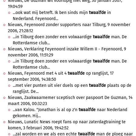
Nieuws, De Guzman wil voorlopig niet weg, 30 januari 2007,
19:04:59
...ook wat mij betreft. Ik ben sinds mijn
twaalfde
in
Nederland. Feyenoord...
Nieuws, Feyenoord zonder supporters naar Tilburg, 9 november
2006, 21:28:12
...in Tilburg doen zonder een volwaardige
twaalfde
man. De
Rotterdamse club...
Nieuws, Verklaring Feyenoord inzake Willem II - Feyenoord, 9
november 2006, 11:51:29
...in Tilburg doen zonder een volwaardige
twaalfde
man. De
Rotterdamse club...
Nieuws, Feyenoord met 4 uit 4
twaalfde
op ranglijst, 17
september 2006, 14:38:50
...met vier punten uit vier duels op een
twaalfde
plaats op de
ranglijst. De...
Nieuws, Zaakwaarnemer sceptisch over paspoort De Guzman, 14
maart 2006, 00:32:23
...van Kalou. "Jonathan is al op z'n
twaalfde
naar Nederland
gekomen. Hij...
Nieuws, Lunatic News roept fans op naar zaterdagtraining te
komen, 3 februari 2006, 19:42:52
...zal worden en we als een echte
twaalfde
man de ploeg naar