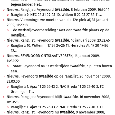
tegenstander. Het...
Nieuws, Ranglijst: Feyenoord
twaalfde
, 8 februari 2009, 16:30:14
Ranglijst: 9. NEC 22 31 29-25 10. Willem II 22 25 27-35 11....
Nieuws, Vlemmings: we moeten van die 12e plek af, 31 januari
2009, 11:29:18
...de wedstrijdvoorbereiding." Met een
twaalfde
plaats op de
ranglijst...
Nieuws, Ranglijst: Feyenoord
twaalfde
, 16 januari 2009, 23:32:46
Ranglijst: 10. Willem II 17 24 24-26 11. Heracles Al. 17 20 17-26
12....
Nieuws, FEYENOORD ONTSLAAT VERBEEK, 14 januari 2009,
14:34:22
...staat Feyenoord na 17 wedstrijden
twaalfde
, 5 punten boven
een...
Nieuws, Feyenoord
twaalfde
op de ranglijst, 20 november 2008,
23:03:00
Ranglijst: 1. Ajax 11 25 26-13 2. NAC Breda 11 25 22-10 3. FC
Groningen 11...
Nieuws, Ranglijst: Feyenoord blijft
twaalfde
, 16 november 2008,
16:31:23
Ranglijst: 1. Ajax 11 25 26-13 2. NAC Breda 11 25 22-10 3. FC...
Nieuws, Ranglijst: Feyenoord nu
twaalfde
, 9 november 2008,