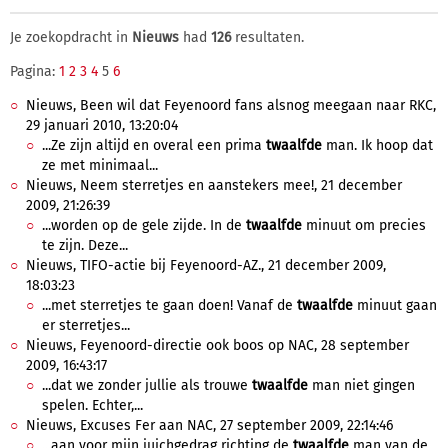
Je zoekopdracht in
Nieuws
had
126
resultaten.
Pagina:
1
2
3
4
5
6
Nieuws, Been wil dat Feyenoord fans alsnog meegaan naar RKC,
29 januari 2010, 13:20:04
...Ze zijn altijd en overal een prima
twaalfde
man. Ik hoop dat
ze met minimaal...
Nieuws, Neem sterretjes en aanstekers mee!, 21 december
2009, 21:26:39
...worden op de gele zijde. In de
twaalfde
minuut om precies
te zijn. Deze...
Nieuws, TIFO-actie bij Feyenoord-AZ., 21 december 2009,
18:03:23
...met sterretjes te gaan doen! Vanaf de
twaalfde
minuut gaan
er sterretjes...
Nieuws, Feyenoord-directie ook boos op NAC, 28 september
2009, 16:43:17
...dat we zonder jullie als trouwe
twaalfde
man niet gingen
spelen. Echter,...
Nieuws, Excuses Fer aan NAC, 27 september 2009, 22:14:46
...aan voor mijn juichgedrag richting de
twaalfde
man van de