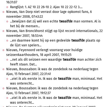
16:31:07
Ranglijst: 1. AZ 10 22 26-10 2. Ajax 10 22 22-12 3....
Nieuws, Van Dorp niet verrast door lage opkomst fans, 6
november 2008, 07:43:22
...bewijzen dat zij wél een echte
twaalfde
man vormen. Al is
het bij de mensen...
Nieuws, Van Bronckhorst stijgt op lijst record-internationals, 22
november 2007, 18:53:44
...en daarmee komt hij op een gedeelde
twaalfde
plaats op
de lijst van spelers...
Nieuws, Feyenoord verlengt voorrang voor huidige
seizoenkaarthouders, 18 april 2007, 19:15:25
...net als dit seizoen een waardige
twaalfde
man achter zich
heeft staan. Dat...
Nieuws, Boussabon: ik was de zondebok na nederlaag tegen
Ajax, 15 februari 2007, 22:31:41
...viel ik als eerste in. Ik was de
twaalfde
man, minimaal. Het
was onterecht...
Nieuws, Boussabon: ik was de zondebok na nederlaag tegen
Ajax, 13 februari 2007, 19:12:37
...viel ik als eerste in. Ik was de
twaalfde
man, minimaal. Het
was onterecht...