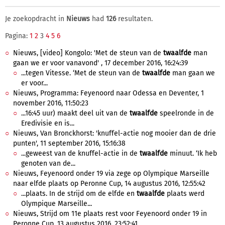
Je zoekopdracht in
Nieuws
had
126
resultaten.
Pagina:
1
2
3
4
5
6
Nieuws, [video] Kongolo: 'Met de steun van de
twaalfde
man
gaan we er voor vanavond' , 17 december 2016, 16:24:39
...tegen Vitesse. ‘Met de steun van de
twaalfde
man gaan we
er voor...
Nieuws, Programma: Feyenoord naar Odessa en Deventer, 1
november 2016, 11:50:23
...16:45 uur) maakt deel uit van de
twaalfde
speelronde in de
Eredivisie en is...
Nieuws, Van Bronckhorst: 'knuffel-actie nog mooier dan de drie
punten', 11 september 2016, 15:16:38
...geweest van de knuffel-actie in de
twaalfde
minuut. ‘Ik heb
genoten van de...
Nieuws, Feyenoord onder 19 via zege op Olympique Marseille
naar elfde plaats op Peronne Cup, 14 augustus 2016, 12:55:42
...plaats. In de strijd om de elfde en
twaalfde
plaats werd
Olympique Marseille...
Nieuws, Strijd om 11e plaats rest voor Feyenoord onder 19 in
Peronne Cup, 13 augustus 2016, 23:52:41