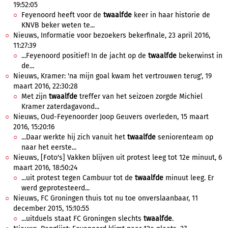
19:52:05
Feyenoord heeft voor de
twaalfde
keer in haar historie de
KNVB beker weten te...
Nieuws, Informatie voor bezoekers bekerfinale, 23 april 2016,
11:27:39
...Feyenoord positief! In de jacht op de
twaalfde
bekerwinst in
de...
Nieuws, Kramer: 'na mijn goal kwam het vertrouwen terug', 19
maart 2016, 22:30:28
Met zijn
twaalfde
treffer van het seizoen zorgde Michiel
Kramer zaterdagavond...
Nieuws, Oud-Feyenoorder Joop Geuvers overleden, 15 maart
2016, 15:20:16
...Daar werkte hij zich vanuit het
twaalfde
seniorenteam op
naar het eerste...
Nieuws, [Foto's] Vakken blijven uit protest leeg tot 12e minuut, 6
maart 2016, 18:50:24
...uit protest tegen Cambuur tot de
twaalfde
minuut leeg. Er
werd geprotesteerd...
Nieuws, FC Groningen thuis tot nu toe onverslaanbaar, 11
december 2015, 15:10:55
...uitduels staat FC Groningen slechts
twaalfde
.