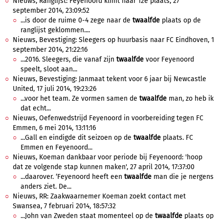
Nieuws, Ranglijst: Feyenoord klimt naar 12e plaats, 27
september 2014, 23:09:52
...is door de ruime 0-4 zege naar de
twaalfde
plaats op de
ranglijst geklommen....
Nieuws, Bevestiging: Sleegers op huurbasis naar FC Eindhoven, 1
september 2014, 21:22:16
...2016. Sleegers, die vanaf zijn
twaalfde
voor Feyenoord
speelt, sloot aan...
Nieuws, Bevestiging: Janmaat tekent voor 6 jaar bij Newcastle
United, 17 juli 2014, 19:23:26
...voor het team. Ze vormen samen de
twaalfde
man, zo heb ik
dat echt...
Nieuws, Oefenwedstrijd Feyenoord in voorbereiding tegen FC
Emmen, 6 mei 2014, 13:11:16
...Gall en eindigde dit seizoen op de
twaalfde
plaats. FC
Emmen en Feyenoord...
Nieuws, Koeman dankbaar voor periode bij Feyenoord: 'hoop
dat ze volgende stap kunnen maken', 27 april 2014, 17:37:00
...daarover. ‘Feyenoord heeft een
twaalfde
man die je nergens
anders ziet. De...
Nieuws, RR: Zaakwaarnemer Koeman zoekt contact met
Swansea, 7 februari 2014, 18:57:32
...John van Zweden staat momenteel op de
twaalfde
plaats op