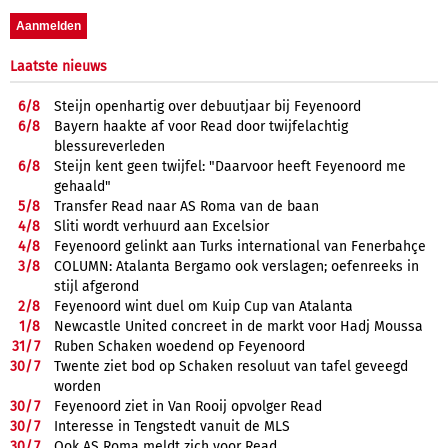
Laatste nieuws
6/
8
Steijn openhartig over debuutjaar bij Feyenoord
6/
8
Bayern haakte af voor Read door twijfelachtig
blessureverleden
6/
8
Steijn kent geen twijfel: "Daarvoor heeft Feyenoord me
gehaald"
5/
8
Transfer Read naar AS Roma van de baan
4/
8
Sliti wordt verhuurd aan Excelsior
4/
8
Feyenoord gelinkt aan Turks international van Fenerbahçe
3/
8
COLUMN: Atalanta Bergamo ook verslagen; oefenreeks in
stijl afgerond
2/
8
Feyenoord wint duel om Kuip Cup van Atalanta
1/
8
Newcastle United concreet in de markt voor Hadj Moussa
31/
7
Ruben Schaken woedend op Feyenoord
30/
7
Twente ziet bod op Schaken resoluut van tafel geveegd
worden
30/
7
Feyenoord ziet in Van Rooij opvolger Read
30/
7
Interesse in Tengstedt vanuit de MLS
30/
7
Ook AS Roma meldt zich voor Read