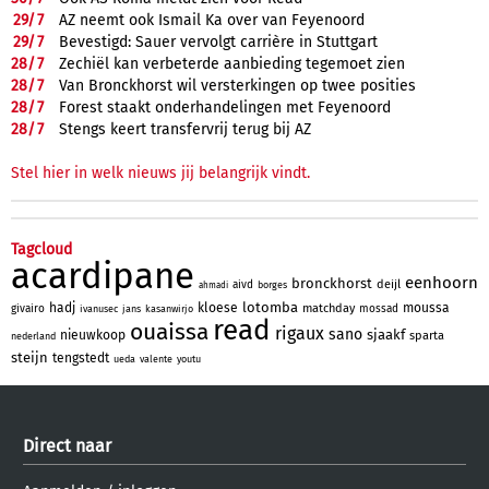
29/
7
AZ neemt ook Ismail Ka over van Feyenoord
29/
7
Bevestigd: Sauer vervolgt carrière in Stuttgart
28/
7
Zechiël kan verbeterde aanbieding tegemoet zien
28/
7
Van Bronckhorst wil versterkingen op twee posities
28/
7
Forest staakt onderhandelingen met Feyenoord
28/
7
Stengs keert transfervrij terug bij AZ
Stel hier in welk nieuws jij belangrijk vindt.
Tagcloud
acardipane
eenhoorn
bronckhorst
deijl
aivd
borges
ahmadi
lotomba
hadj
kloese
moussa
matchday
givairo
mossad
ivanusec
jans
kasanwirjo
read
ouaissa
rigaux
sano
sjaakf
nieuwkoop
sparta
nederland
steijn
tengstedt
ueda
valente
youtu
Direct naar