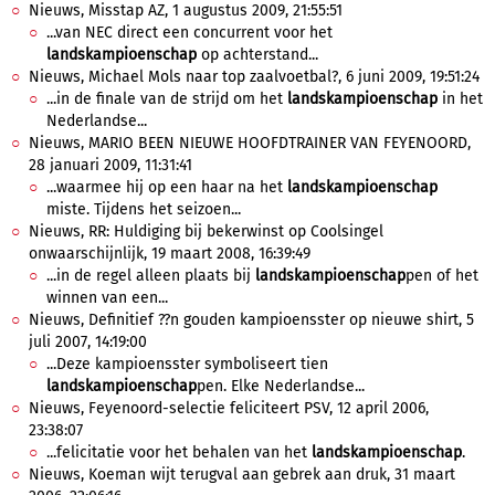
Nieuws, Misstap AZ, 1 augustus 2009, 21:55:51
...van NEC direct een concurrent voor het
landskampioenschap
op achterstand...
Nieuws, Michael Mols naar top zaalvoetbal?, 6 juni 2009, 19:51:24
...in de finale van de strijd om het
landskampioenschap
in het
Nederlandse...
Nieuws, MARIO BEEN NIEUWE HOOFDTRAINER VAN FEYENOORD,
28 januari 2009, 11:31:41
...waarmee hij op een haar na het
landskampioenschap
miste. Tijdens het seizoen...
Nieuws, RR: Huldiging bij bekerwinst op Coolsingel
onwaarschijnlijk, 19 maart 2008, 16:39:49
...in de regel alleen plaats bij
landskampioenschap
pen of het
winnen van een...
Nieuws, Definitief ??n gouden kampioensster op nieuwe shirt, 5
juli 2007, 14:19:00
...Deze kampioensster symboliseert tien
landskampioenschap
pen. Elke Nederlandse...
Nieuws, Feyenoord-selectie feliciteert PSV, 12 april 2006,
23:38:07
...felicitatie voor het behalen van het
landskampioenschap
.
Nieuws, Koeman wijt terugval aan gebrek aan druk, 31 maart