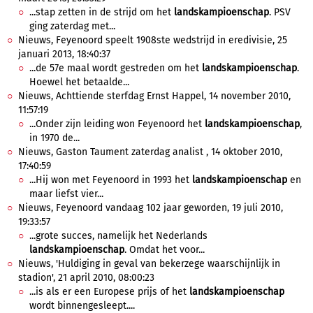
...stap zetten in de strijd om het
landskampioenschap
. PSV
ging zaterdag met...
Nieuws, Feyenoord speelt 1908ste wedstrijd in eredivisie, 25
januari 2013, 18:40:37
...de 57e maal wordt gestreden om het
landskampioenschap
.
Hoewel het betaalde...
Nieuws, Achttiende sterfdag Ernst Happel, 14 november 2010,
11:57:19
...Onder zijn leiding won Feyenoord het
landskampioenschap
,
in 1970 de...
Nieuws, Gaston Taument zaterdag analist , 14 oktober 2010,
17:40:59
...Hij won met Feyenoord in 1993 het
landskampioenschap
en
maar liefst vier...
Nieuws, Feyenoord vandaag 102 jaar geworden, 19 juli 2010,
19:33:57
...grote succes, namelijk het Nederlands
landskampioenschap
. Omdat het voor...
Nieuws, 'Huldiging in geval van bekerzege waarschijnlijk in
stadion', 21 april 2010, 08:00:23
...is als er een Europese prijs of het
landskampioenschap
wordt binnengesleept....