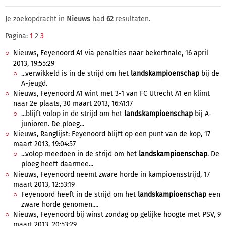
Je zoekopdracht in
Nieuws
had
62
resultaten.
Pagina:
1
2
3
Nieuws, Feyenoord A1 via penalties naar bekerfinale, 16 april
2013, 19:55:29
...verwikkeld is in de strijd om het
landskampioenschap
bij de
A-jeugd.
Nieuws, Feyenoord A1 wint met 3-1 van FC Utrecht A1 en klimt
naar 2e plaats, 30 maart 2013, 16:41:17
...blijft volop in de strijd om het
landskampioenschap
bij A-
junioren. De ploeg...
Nieuws, Ranglijst: Feyenoord blijft op een punt van de kop, 17
maart 2013, 19:04:57
...volop meedoen in de strijd om het
landskampioenschap
. De
ploeg heeft daarmee...
Nieuws, Feyenoord neemt zware horde in kampioensstrijd, 17
maart 2013, 12:53:19
Feyenoord heeft in de strijd om het
landskampioenschap
een
zware horde genomen....
Nieuws, Feyenoord bij winst zondag op gelijke hoogte met PSV, 9
maart 2013, 20:53:29