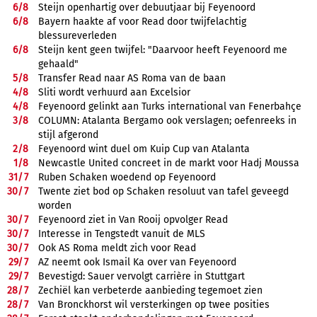
6/
8
Steijn openhartig over debuutjaar bij Feyenoord
6/
8
Bayern haakte af voor Read door twijfelachtig
blessureverleden
6/
8
Steijn kent geen twijfel: "Daarvoor heeft Feyenoord me
gehaald"
5/
8
Transfer Read naar AS Roma van de baan
4/
8
Sliti wordt verhuurd aan Excelsior
4/
8
Feyenoord gelinkt aan Turks international van Fenerbahçe
3/
8
COLUMN: Atalanta Bergamo ook verslagen; oefenreeks in
stijl afgerond
2/
8
Feyenoord wint duel om Kuip Cup van Atalanta
1/
8
Newcastle United concreet in de markt voor Hadj Moussa
31/
7
Ruben Schaken woedend op Feyenoord
30/
7
Twente ziet bod op Schaken resoluut van tafel geveegd
worden
30/
7
Feyenoord ziet in Van Rooij opvolger Read
30/
7
Interesse in Tengstedt vanuit de MLS
30/
7
Ook AS Roma meldt zich voor Read
29/
7
AZ neemt ook Ismail Ka over van Feyenoord
29/
7
Bevestigd: Sauer vervolgt carrière in Stuttgart
28/
7
Zechiël kan verbeterde aanbieding tegemoet zien
28/
7
Van Bronckhorst wil versterkingen op twee posities