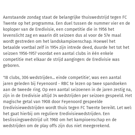
Aanstaande zondag staat de belangrijke thuiswedstrijd tegen FC
Twente op het programma. Een duel tussen de nummer vier en de
koploper van de Eredivisie, een competitie die in 1956 het
levenslicht zag en waarin dit seizoen dus al voor de 57e maal
wordt gestreden om het landskampioenschap. Hoewel het
betaalde voetbal zelf in 1954 zijn intrede deed, duurde het tot het
seizoen 1956-1957 voordat een aantal clubs in één enkele
competitie met elkaar de strijd aangingen: de Eredivisie was
geboren.
'18 clubs, 306 wedstrijden... einde competitie', was een aantal
jaren geleden bij Feyenoord - RBC te lezen op twee spandoeken
aan de tweede ring. Op een aantal seizoenen in de jaren zestig na,
zijn in de Eredivisie altijd 34 wedstrijden per seizoen gespeeld. Het
magische getal van 1908 door Feyenoord gespeelde
Eredivisiewedstrijden wordt thuis tegen FC Twente bereikt. Let wel:
het gaat hierbij om reguliere Eredivisiewedstrijden. Een
beslissingswedstrijd uit 1960 om het kampioenschap en de
wedstrijden om de play offs zijn dus niet meegerekend.