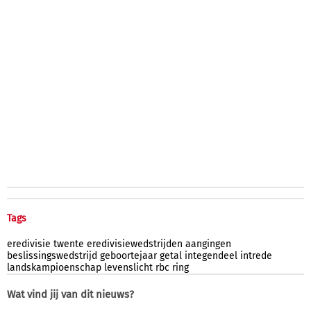
Tags
eredivisie
twente
eredivisiewedstrijden
aangingen
beslissingswedstrijd
geboortejaar
getal
integendeel
intrede
landskampioenschap
levenslicht
rbc
ring
Wat vind jij van dit nieuws?