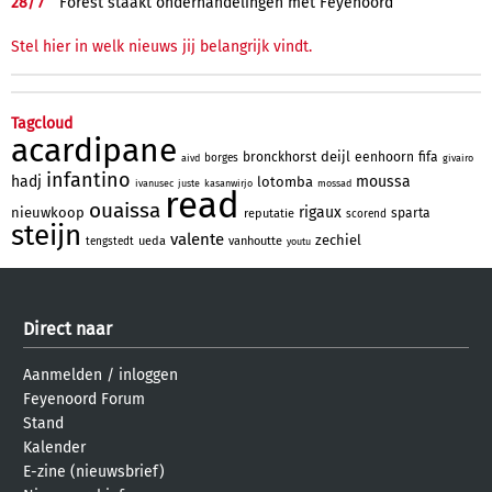
28/
7
Forest staakt onderhandelingen met Feyenoord
Stel hier in welk nieuws jij belangrijk vindt.
Tagcloud
acardipane
deijl
bronckhorst
eenhoorn
fifa
borges
aivd
givairo
infantino
hadj
moussa
lotomba
ivanusec
juste
kasanwirjo
mossad
read
ouaissa
rigaux
nieuwkoop
sparta
reputatie
scorend
steijn
valente
zechiel
ueda
vanhoutte
tengstedt
youtu
Direct naar
Aanmelden
/
inloggen
Feyenoord Forum
Stand
Kalender
E-zine (nieuwsbrief)