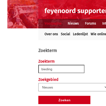
Voorpagina
Nieuws
Forums
In
Over ons
Social
Ledenlijst
Wie onlin
Zoekterm
Zoekterm
Zoekgebied