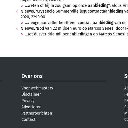
...weten of hij in zou gaan op onze aan
bieding
", aldus Ar
Nieuws, 'Crysencio Summerville legt contractaan
bieding
va
2020, 22:10:00
...vleugelaanvaller heeft een contractaan
bieding
van de c
Nieuws, 'Bod van 22 miljoen euro op Marcos Senesi door Fe
...tot dusver drie miljoenen
bieding
en op Marcos Senesi a
Over ons
S
Voor webmasters
Aj
Disclaimer
F
Privacy
PS
Adverteren
S
Partnerberichten
M
Contact
C