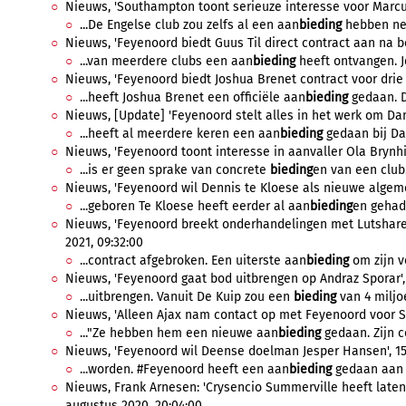
Nieuws, 'Southampton toont serieuze interesse voor Marcus
...De Engelse club zou zelfs al een aan
bieding
hebben nee
Nieuws, 'Feyenoord biedt Guus Til direct contract aan na besl
...van meerdere clubs een aan
bieding
heeft ontvangen. Jo
Nieuws, 'Feyenoord biedt Joshua Brenet contract voor drie 
...heeft Joshua Brenet een officiële aan
bieding
gedaan. D
Nieuws, [Update] 'Feyenoord stelt alles in het werk om Dani
...heeft al meerdere keren een aan
bieding
gedaan bij Dan
Nieuws, 'Feyenoord toont interesse in aanvaller Ola Brynhil
...is er geen sprake van concrete
bieding
en van een club.
Nieuws, 'Feyenoord wil Dennis te Kloese als nieuwe algemee
...geboren Te Kloese heeft eerder al aan
bieding
en gehad 
Nieuws, 'Feyenoord breekt onderhandelingen met Lutsharel 
2021, 09:32:00
...contract afgebroken. Een uiterste aan
bieding
om zijn ve
Nieuws, 'Feyenoord gaat bod uitbrengen op Andraz Sporar', 27
...uitbrengen. Vanuit De Kuip zou een
bieding
van 4 miljoe
Nieuws, 'Alleen Ajax nam contact op met Feyenoord voor Ste
..."Ze hebben hem een nieuwe aan
bieding
gedaan. Zijn c
Nieuws, 'Feyenoord wil Deense doelman Jesper Hansen', 15 j
...worden. #Feyenoord heeft een aan
bieding
gedaan aan J
Nieuws, Frank Arnesen: 'Crysencio Summerville heeft laten 
augustus 2020, 20:04:00