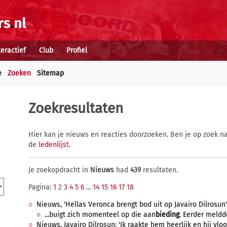
teractief
Club
Profiel
e
Zoeken
Sitemap
Zoekresultaten
Hier kan je nieuws en reacties doorzoeken. Ben je op zoek na
de
ledenlijst
.
Je zoekopdracht in
Nieuws
had
439
resultaten.
Pagina:
1
2
3
4
5
6
...
14
15
16
17
18
Nieuws, 'Hellas Veronca brengt bod uit op Javairo Dilrosun',
...buigt zich momenteel op die aan
bieding
. Eerder meldde
Nieuws, Javairo Dilrosun: 'Ik raakte hem heerlijk en hij vloog