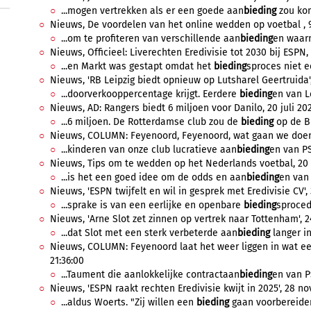
...mogen vertrekken als er een goede aan
bieding
zou kome
Nieuws, De voordelen van het online wedden op voetbal , 
...om te profiteren van verschillende aan
bieding
en waarm
Nieuws, Officieel: Liverechten Eredivisie tot 2030 bij ESPN,
...en Markt was gestapt omdat het
bieding
sproces niet ee
Nieuws, 'RB Leipzig biedt opnieuw op Lutsharel Geertruida',
...doorverkooppercentage krijgt. Eerdere
bieding
en van Le
Nieuws, AD: Rangers biedt 6 miljoen voor Danilo, 20 juli 202
...6 miljoen. De Rotterdamse club zou de
bieding
op de Br
Nieuws, COLUMN: Feyenoord, Feyenoord, wat gaan we doen dit
...kinderen van onze club lucratieve aan
bieding
en van PS
Nieuws, Tips om te wedden op het Nederlands voetbal, 20 j
...is het een goed idee om de odds en aan
bieding
en van
Nieuws, 'ESPN twijfelt en wil in gesprek met Eredivisie CV',
...sprake is van een eerlijke en openbare
bieding
sproced
Nieuws, 'Arne Slot zet zinnen op vertrek naar Tottenham', 2
...dat Slot met een sterk verbeterde aan
bieding
langer in
Nieuws, COLUMN: Feyenoord laat het weer liggen in wat een
21:36:00
...Taument die aanlokkelijke contractaan
bieding
en van PS
Nieuws, 'ESPN raakt rechten Eredivisie kwijt in 2025', 28 n
...aldus Woerts. "Zij willen een
bieding
gaan voorbereiden