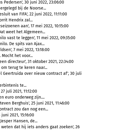
 Pedersen', 30 juni 2022, 23:06:00
rgelegd bij de Noorse...
uit van FIFA', 22 juni 2022, 11:11:00
rrit Hendrix zal...
seizoenen aan', 17 mei 2022, 10:15:00
at weet het Algemeen...
lo vast te leggen', 11 mei 2022, 09:35:00
ilo. De spits van Ajax...
dsen', 7 mei 2022, 13:18:00
 Mocht het voor...
n directeur', 31 oktober 2021, 22:34:00
om terug te keren naar...
Geertruida over nieuw contract af', 30 juli
rbintenis te...
 juli 2021, 11:12:00
n euro onderweg zijn....
ven Berghuis', 25 juni 2021, 11:46:00
ontract zou dan nog een...
uni 2021, 15:16:00
esper Hansen, de...
weten dat hij iets anders gaat zoeken', 26