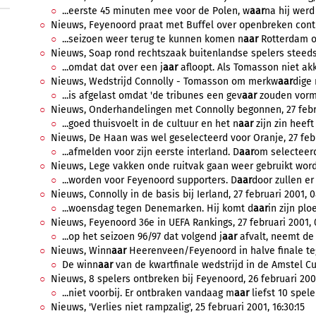
...eerste 45 minuten mee voor de Polen, w
aar
na hij werd
Nieuws, Feyenoord praat met Buffel over openbreken contrac
...seizoen weer terug te kunnen komen n
aar
Rotterdam om
Nieuws, Soap rond rechtszaak buitenlandse spelers steeds g
...omdat dat over een j
aar
afloopt. Als Tomasson niet akk
Nieuws, Wedstrijd Connolly - Tomasson om merkw
aar
dige 
...is afgelast omdat 'de tribunes een gev
aar
zouden vorme
Nieuws, Onderhandelingen met Connolly begonnen, 27 febru
...goed thuisvoelt in de cultuur en het n
aar
zijn zin heeft
Nieuws, De Haan was wel geselecteerd voor Oranje, 27 febru
...afmelden voor zijn eerste interland. D
aar
om selecteerd
Nieuws, Lege vakken onde ruitvak gaan weer gebruikt worden
...worden voor Feyenoord supporters. D
aar
door zullen er 
Nieuws, Connolly in de basis bij Ierland, 27 februari 2001, 0
...woensdag tegen Denemarken. Hij komt d
aar
in zijn pl
Nieuws, Feyenoord 36e in UEFA Rankings, 27 februari 2001, 
...op het seizoen 96/97 dat volgend j
aar
afvalt, neemt de 2
Nieuws, Winn
aar
Heerenveen/Feyenoord in halve finale tege
De winn
aar
van de kwartfinale wedstrijd in de Amstel C
Nieuws, 8 spelers ontbreken bij Feyenoord, 26 februari 2001
...niet voorbij. Er ontbraken vandaag m
aar
liefst 10 spele
Nieuws, 'Verlies niet rampzalig', 25 februari 2001, 16:30:15