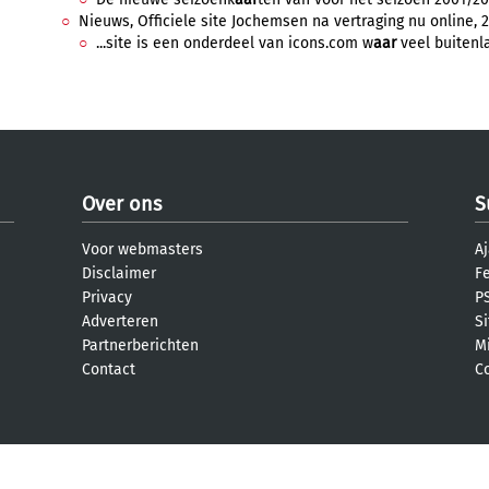
Nieuws, Officiele site Jochemsen na vertraging nu online, 2
...site is een onderdeel van icons.com w
aar
veel buitenl
Over ons
S
Voor webmasters
Aj
Disclaimer
F
Privacy
PS
Adverteren
S
Partnerberichten
M
Contact
C