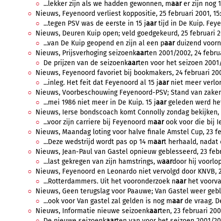
...lekker zijn als we hadden gewonnen, m
aar
er zijn nog 1
Nieuws, Feyenoord verliest koppositie, 25 februari 2001, 15:
...tegen PSV was de eerste in 15 j
aar
tijd in De Kuip. Fey
Nieuws, Deuren Kuip open; veld goedgekeurd, 25 februari 20
...van De Kuip geopend en zijn al een p
aar
duizend voorn
Nieuws, Prijsverhoging seizoenk
aar
ten 2001/2002, 24 februa
De prijzen van de seizoenk
aar
ten voor het seizoen 2001
Nieuws, Feyenoord favoriet bij bookmakers, 24 februari 200
...inleg. Het feit dat Feyenoord al 15 j
aar
niet meer verlor
Nieuws, Voorbeschouwing Feyenoord-PSV; Stand van zaken bl
...mei 1986 niet meer in De Kuip. 15 j
aar
geleden werd het 
Nieuws, Ierse bondscoach komt Connolly zondag bekijken, 2
...voor zijn carriere bij Feyenoord m
aar
ook voor die bij Ie
Nieuws, Maandag loting voor halve finale Amstel Cup, 23 fe
...Deze wedstrijd wordt pas op 14 m
aar
t herhaald, nadat 
Nieuws, Jean-Paul van Gastel opnieuw geblesseerd, 23 febru
...last gekregen van zijn hamstrings, w
aar
door hij voorlop
Nieuws, Feyenoord en Leonardo niet vervolgd door KNVB, 23
...Rotterdammers. Uit het vooronderzoek n
aar
het voorva
Nieuws, Geen terugslag voor Paauwe; Van Gastel weer geble
...ook voor Van gastel zal gelden is nog m
aar
de vraag. De
Nieuws, Informatie nieuwe seizoenk
aar
ten, 23 februari 2001
De nieuwe seizoenk
aar
ten van voor het seizoen 2001/2