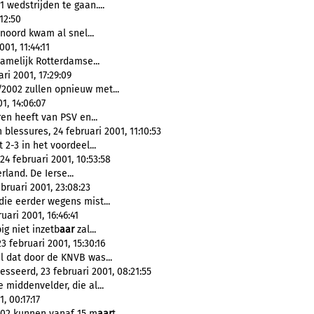
1 wedstrijden te gaan....
12:50
enoord kwam al snel...
01, 11:44:11
amelijk Rotterdamse...
ri 2001, 17:29:09
/2002 zullen opnieuw met...
1, 14:06:07
en heeft van PSV en...
essures, 24 februari 2001, 11:10:53
2-3 in het voordeel...
4 februari 2001, 10:53:58
rland. De Ierse...
bruari 2001, 23:08:23
die eerder wegens mist...
ari 2001, 16:46:41
ig niet inzetb
aar
zal...
 februari 2001, 15:30:16
l dat door de KNVB was...
sseerd, 23 februari 2001, 08:21:55
 middenvelder, die al...
, 00:17:17
002 kunnen vanaf 15 m
aar
t...