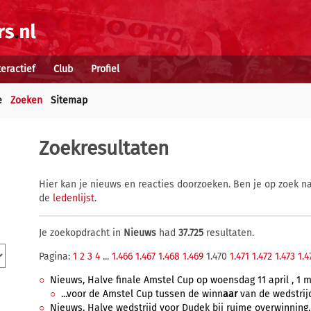
teractief
Club
Profiel
e
Zoeken
Sitemap
Zoekresultaten
Hier kan je nieuws en reacties doorzoeken. Ben je op zoek na
de
ledenlijst
.
Je zoekopdracht in
Nieuws
had
37.725
resultaten.
Pagina:
1
2
3
4
...
1.466
1.467
1.468
1.469
1.470
1.471
1.472
1.473
1.4
Nieuws, Halve finale Amstel Cup op woensdag 11 april , 1 m
...voor de Amstel Cup tussen de winn
aar
van de wedstrijd
Nieuws, Halve wedstrijd voor Dudek bij ruime overwinning, 