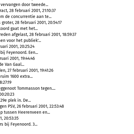
 vervangen door tweede...
t, 28 februari 2001, 21:10:37
 de concurrentie aan te...
roter, 28 februari 2001, 20:54:17
oord gaat met het...
reden afgelast, 28 februari 2001, 18:59:37
n voor het publiek'...
ari 2001, 20:25:24
 bij Feyenoord. Een...
ari 2001, 19:44:46
e Van Gaal...
, 27 februari 2001, 19:41:26
ruim 1600 extra...
8:27:19
oeggenoot Tommasson tegen....
00:20:23
9e plek in. De...
n PSV, 26 februari 2001, 22:53:48
up tussen Heerenveen en...
, 20:53:35
rs bij Feyenoord. 3...