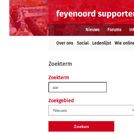
Voorpagina
Nieuws
Forums
In
Over ons
Social
Ledenlijst
Wie onlin
Zoekterm
Zoekterm
Zoekgebied