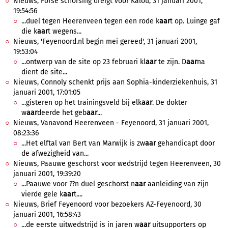
Nieuws, Forse schorsing dreigt voor Kalou, 31 januari 2001,
19:54:56
...duel tegen Heerenveen tegen een rode k
aar
t op. Luinge gaf
die k
aar
t wegens...
Nieuws, 'Feyenoord.nl begin mei gereed', 31 januari 2001,
19:53:04
...ontwerp van de site op 23 februari kl
aar
te zijn. D
aar
na
dient de site...
Nieuws, Connoly schenkt prijs aan Sophia-kinderziekenhuis, 31
januari 2001, 17:01:05
...gisteren op het trainingsveld bij elk
aar
. De dokter
w
aar
deerde het geb
aar
...
Nieuws, Vanavond Heerenveen - Feyenoord, 31 januari 2001,
08:23:36
...Het elftal van Bert van Marwijk is zw
aar
gehandicapt door
de afwezigheid van...
Nieuws, Paauwe geschorst voor wedstrijd tegen Heerenveen, 30
januari 2001, 19:39:20
...Paauwe voor ??n duel geschorst n
aar
aanleiding van zijn
vierde gele k
aar
t....
Nieuws, Brief Feyenoord voor bezoekers AZ-Feyenoord, 30
januari 2001, 16:58:43
...de eerste uitwedstrijd is in jaren w
aar
uitsupporters op