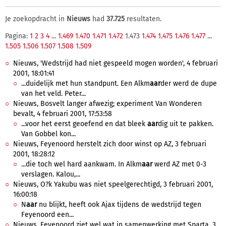
Je zoekopdracht in
Nieuws
had
37.725
resultaten.
Pagina:
1
2
3
4
...
1.469
1.470
1.471
1.472
1.473
1.474
1.475
1.476
1.477
...
1.505
1.506
1.507
1.508
1.509
Nieuws, 'Wedstrijd had niet gespeeld mogen worden', 4 februari
2001, 18:01:41
...duidelijk met hun standpunt. Een Alkm
aar
der werd de dupe
van het veld. Peter...
Nieuws, Bosvelt langer afwezig; experiment Van Wonderen
bevalt, 4 februari 2001, 17:53:58
...voor het eerst geoefend en dat bleek
aar
dig uit te pakken.
Van Gobbel kon...
Nieuws, Feyenoord herstelt zich door winst op AZ, 3 februari
2001, 18:28:12
...die toch wel hard aankwam. In Alkm
aar
werd AZ met 0-3
verslagen. Kalou,...
Nieuws, O?k Yakubu was niet speelgerechtigd, 3 februari 2001,
16:00:18
N
aar
nu blijkt, heeft ook Ajax tijdens de wedstrijd tegen
Feyenoord een...
Nieuws, Feyenoord ziet wel wat in samenwerking met Sparta, 3