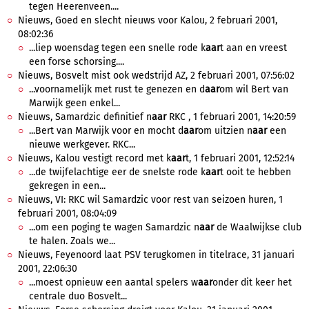
tegen Heerenveen....
Nieuws, Goed en slecht nieuws voor Kalou, 2 februari 2001,
08:02:36
...liep woensdag tegen een snelle rode k
aar
t aan en vreest
een forse schorsing....
Nieuws, Bosvelt mist ook wedstrijd AZ, 2 februari 2001, 07:56:02
...voornamelijk met rust te genezen en d
aar
om wil Bert van
Marwijk geen enkel...
Nieuws, Samardzic definitief n
aar
RKC , 1 februari 2001, 14:20:59
...Bert van Marwijk voor en mocht d
aar
om uitzien n
aar
een
nieuwe werkgever. RKC...
Nieuws, Kalou vestigt record met k
aar
t, 1 februari 2001, 12:52:14
...de twijfelachtige eer de snelste rode k
aar
t ooit te hebben
gekregen in een...
Nieuws, VI: RKC wil Samardzic voor rest van seizoen huren, 1
februari 2001, 08:04:09
...om een poging te wagen Samardzic n
aar
de Waalwijkse club
te halen. Zoals we...
Nieuws, Feyenoord laat PSV terugkomen in titelrace, 31 januari
2001, 22:06:30
...moest opnieuw een aantal spelers w
aar
onder dit keer het
centrale duo Bosvelt...