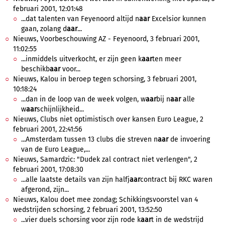
februari 2001, 12:01:48
...dat talenten van Feyenoord altijd n
aar
Excelsior kunnen
gaan, zolang d
aar
...
Nieuws, Voorbeschouwing AZ - Feyenoord, 3 februari 2001,
11:02:55
...inmiddels uitverkocht, er zijn geen k
aar
ten meer
beschikb
aar
voor...
Nieuws, Kalou in beroep tegen schorsing, 3 februari 2001,
10:18:24
...dan in de loop van de week volgen, w
aar
bij n
aar
alle
w
aar
schijnlijkheid...
Nieuws, Clubs niet optimistisch over kansen Euro League, 2
februari 2001, 22:41:56
...Amsterdam tussen 13 clubs die streven n
aar
de invoering
van de Euro League,...
Nieuws, Samardzic: "Dudek zal contract niet verlengen", 2
februari 2001, 17:08:30
...alle laatste details van zijn halfj
aar
contract bij RKC waren
afgerond, zijn...
Nieuws, Kalou doet mee zondag; Schikkingsvoorstel van 4
wedstrijden schorsing, 2 februari 2001, 13:52:50
...vier duels schorsing voor zijn rode k
aar
t in de wedstrijd