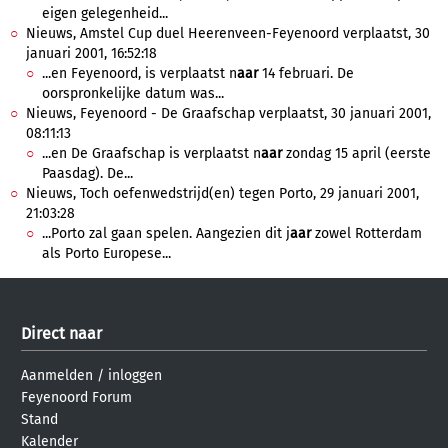
eigen gelegenheid...
Nieuws, Amstel Cup duel Heerenveen-Feyenoord verplaatst, 30
januari 2001, 16:52:18
...en Feyenoord, is verplaatst n
aar
14 februari. De
oorspronkelijke datum was...
Nieuws, Feyenoord - De Graafschap verplaatst, 30 januari 2001,
08:11:13
...en De Graafschap is verplaatst n
aar
zondag 15 april (eerste
Paasdag). De...
Nieuws, Toch oefenwedstrijd(en) tegen Porto, 29 januari 2001,
21:03:28
...Porto zal gaan spelen. Aangezien dit j
aar
zowel Rotterdam
als Porto Europese...
Direct naar
Aanmelden
/
inloggen
Feyenoord Forum
Stand
Kalender