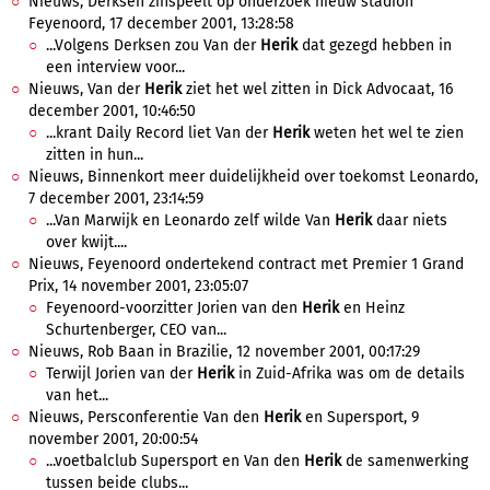
Nieuws, Derksen zinspeelt op onderzoek nieuw stadion
Feyenoord, 17 december 2001, 13:28:58
...Volgens Derksen zou Van der
Herik
dat gezegd hebben in
een interview voor...
Nieuws, Van der
Herik
ziet het wel zitten in Dick Advocaat, 16
december 2001, 10:46:50
...krant Daily Record liet Van der
Herik
weten het wel te zien
zitten in hun...
Nieuws, Binnenkort meer duidelijkheid over toekomst Leonardo,
7 december 2001, 23:14:59
...Van Marwijk en Leonardo zelf wilde Van
Herik
daar niets
over kwijt....
Nieuws, Feyenoord ondertekend contract met Premier 1 Grand
Prix, 14 november 2001, 23:05:07
Feyenoord-voorzitter Jorien van den
Herik
en Heinz
Schurtenberger, CEO van...
Nieuws, Rob Baan in Brazilie, 12 november 2001, 00:17:29
Terwijl Jorien van der
Herik
in Zuid-Afrika was om de details
van het...
Nieuws, Persconferentie Van den
Herik
en Supersport, 9
november 2001, 20:00:54
...voetbalclub Supersport en Van den
Herik
de samenwerking
tussen beide clubs...