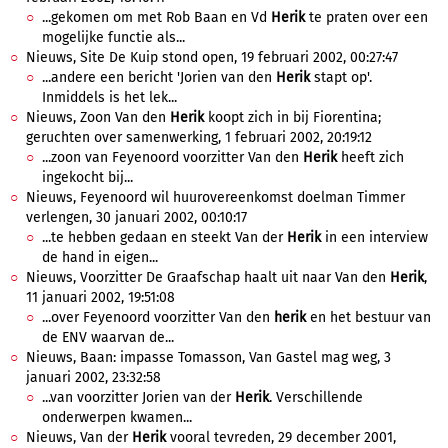
...gekomen om met Rob Baan en Vd
Herik
te praten over een
mogelijke functie als...
Nieuws, Site De Kuip stond open, 19 februari 2002, 00:27:47
...andere een bericht 'Jorien van den
Herik
stapt op'.
Inmiddels is het lek...
Nieuws, Zoon Van den
Herik
koopt zich in bij Fiorentina;
geruchten over samenwerking, 1 februari 2002, 20:19:12
...zoon van Feyenoord voorzitter Van den
Herik
heeft zich
ingekocht bij...
Nieuws, Feyenoord wil huurovereenkomst doelman Timmer
verlengen, 30 januari 2002, 00:10:17
...te hebben gedaan en steekt Van der
Herik
in een interview
de hand in eigen...
Nieuws, Voorzitter De Graafschap haalt uit naar Van den
Herik
,
11 januari 2002, 19:51:08
...over Feyenoord voorzitter Van den
herik
en het bestuur van
de ENV waarvan de...
Nieuws, Baan: impasse Tomasson, Van Gastel mag weg, 3
januari 2002, 23:32:58
...van voorzitter Jorien van der
Herik
. Verschillende
onderwerpen kwamen...
Nieuws, Van der
Herik
vooral tevreden, 29 december 2001,