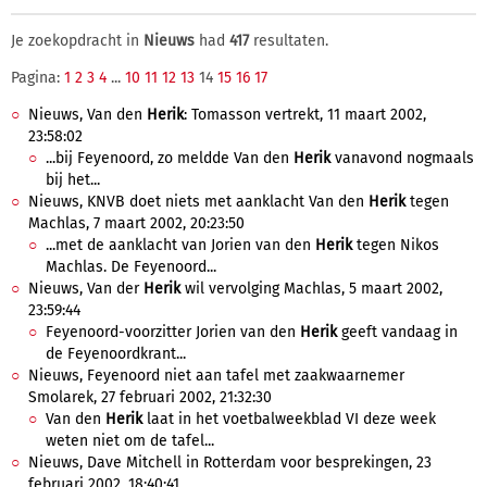
Je zoekopdracht in
Nieuws
had
417
resultaten.
Pagina:
1
2
3
4
...
10
11
12
13
14
15
16
17
Nieuws, Van den
Herik
: Tomasson vertrekt, 11 maart 2002,
23:58:02
...bij Feyenoord, zo meldde Van den
Herik
vanavond nogmaals
bij het...
Nieuws, KNVB doet niets met aanklacht Van den
Herik
tegen
Machlas, 7 maart 2002, 20:23:50
...met de aanklacht van Jorien van den
Herik
tegen Nikos
Machlas. De Feyenoord...
Nieuws, Van der
Herik
wil vervolging Machlas, 5 maart 2002,
23:59:44
Feyenoord-voorzitter Jorien van den
Herik
geeft vandaag in
de Feyenoordkrant...
Nieuws, Feyenoord niet aan tafel met zaakwaarnemer
Smolarek, 27 februari 2002, 21:32:30
Van den
Herik
laat in het voetbalweekblad VI deze week
weten niet om de tafel...
Nieuws, Dave Mitchell in Rotterdam voor besprekingen, 23
februari 2002, 18:40:41