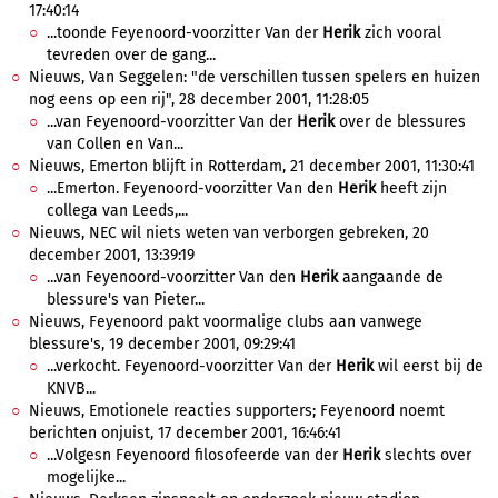
17:40:14
...toonde Feyenoord-voorzitter Van der
Herik
zich vooral
tevreden over de gang...
Nieuws, Van Seggelen: "de verschillen tussen spelers en huizen
nog eens op een rij", 28 december 2001, 11:28:05
...van Feyenoord-voorzitter Van der
Herik
over de blessures
van Collen en Van...
Nieuws, Emerton blijft in Rotterdam, 21 december 2001, 11:30:41
...Emerton. Feyenoord-voorzitter Van den
Herik
heeft zijn
collega van Leeds,...
Nieuws, NEC wil niets weten van verborgen gebreken, 20
december 2001, 13:39:19
...van Feyenoord-voorzitter Van den
Herik
aangaande de
blessure's van Pieter...
Nieuws, Feyenoord pakt voormalige clubs aan vanwege
blessure's, 19 december 2001, 09:29:41
...verkocht. Feyenoord-voorzitter Van der
Herik
wil eerst bij de
KNVB...
Nieuws, Emotionele reacties supporters; Feyenoord noemt
berichten onjuist, 17 december 2001, 16:46:41
...Volgesn Feyenoord filosofeerde van der
Herik
slechts over
mogelijke...