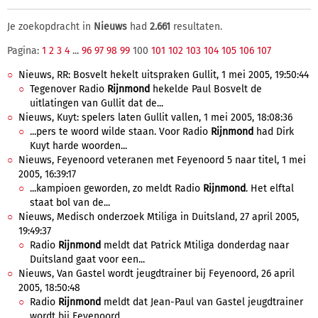
Je zoekopdracht in
Nieuws
had
2.661
resultaten.
Pagina:
1
2
3
4
...
96
97
98
99
100
101
102
103
104
105
106
107
Nieuws, RR: Bosvelt hekelt uitspraken Gullit, 1 mei 2005, 19:50:44
Tegenover Radio
Rijnmond
hekelde Paul Bosvelt de
uitlatingen van Gullit dat de...
Nieuws, Kuyt: spelers laten Gullit vallen, 1 mei 2005, 18:08:36
...pers te woord wilde staan. Voor Radio
Rijnmond
had Dirk
Kuyt harde woorden...
Nieuws, Feyenoord veteranen met Feyenoord 5 naar titel, 1 mei
2005, 16:39:17
...kampioen geworden, zo meldt Radio
Rijnmond
. Het elftal
staat bol van de...
Nieuws, Medisch onderzoek Mtiliga in Duitsland, 27 april 2005,
19:49:37
Radio
Rijnmond
meldt dat Patrick Mtiliga donderdag naar
Duitsland gaat voor een...
Nieuws, Van Gastel wordt jeugdtrainer bij Feyenoord, 26 april
2005, 18:50:48
Radio
Rijnmond
meldt dat Jean-Paul van Gastel jeugdtrainer
wordt bij Feyenoord....