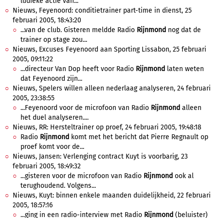
ludieke actie van...
Nieuws, Feyenoord: conditietrainer part-time in dienst, 25
februari 2005, 18:43:20
...van de club. Gisteren meldde Radio
Rijnmond
nog dat de
trainer op stage zou...
Nieuws, Excuses Feyenoord aan Sporting Lissabon, 25 februari
2005, 09:11:22
...directeur Van Dop heeft voor Radio
Rijnmond
laten weten
dat Feyenoord zijn...
Nieuws, Spelers willen alleen nederlaag analyseren, 24 februari
2005, 23:38:55
...Feyenoord voor de microfoon van Radio
Rijnmond
alleen
het duel analyseren....
Nieuws, RR: Hersteltrainer op proef, 24 februari 2005, 19:48:18
Radio
Rijnmond
komt met het bericht dat Pierre Regnault op
proef komt voor de...
Nieuws, Jansen: Verlenging contract Kuyt is voorbarig, 23
februari 2005, 18:49:32
...gisteren voor de microfoon van Radio
Rijnmond
ook al
terughoudend. Volgens...
Nieuws, Kuyt: binnen enkele maanden duidelijkheid, 22 februari
2005, 18:57:16
...ging in een radio-interview met Radio
Rijnmond
(beluister)