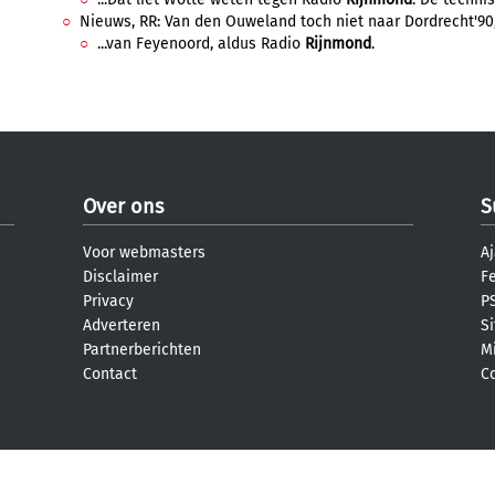
Nieuws, RR: Van den Ouweland toch niet naar Dordrecht'90,
...van Feyenoord, aldus Radio
Rijnmond
.
Over ons
S
Voor webmasters
Aj
Disclaimer
F
Privacy
PS
Adverteren
S
Partnerberichten
M
Contact
C