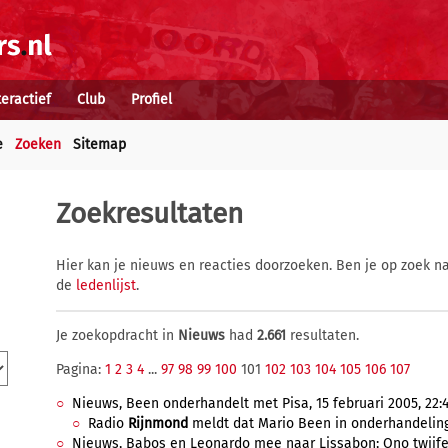
teractief
Club
Profiel
e
Zoeken
Sitemap
Zoekresultaten
Hier kan je nieuws en reacties doorzoeken. Ben je op zoek na
de
ledenlijst
.
Je zoekopdracht in
Nieuws
had
2.661
resultaten.
Pagina:
1
2
3
4
...
97
98
99
100
101
102
103
104
105
106
107
Nieuws, Been onderhandelt met Pisa, 15 februari 2005, 22:4
Radio
Rijnmond
meldt dat Mario Been in onderhandeling i
Nieuws, Babos en Leonardo mee naar Lissabon; Ono twijfelg