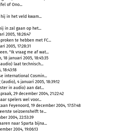
jfel of Ono...
 hij in het veld kwam...
j in zal gaan op het...
i 2005, 18:26:47
proken te hebben met FC...
ri 2005, 17:28:31
en. "Ik vraag me af wat...
18 januari 2005, 18:45:35
 audio) laat technisch...
 18:43:18
 international Cosmin...
(audio), 4 januari 2005, 18:39:12
ster in audio) aan dat...
praak, 29 december 2004, 21:22:42
aar spelers wel voor...
taan Feyenoord, 19 december 2004, 17:57:48
erste seizoenshelft te...
ber 2004, 22:53:39
ren naar Sparta bijna...
cember 2004, 19:06:13