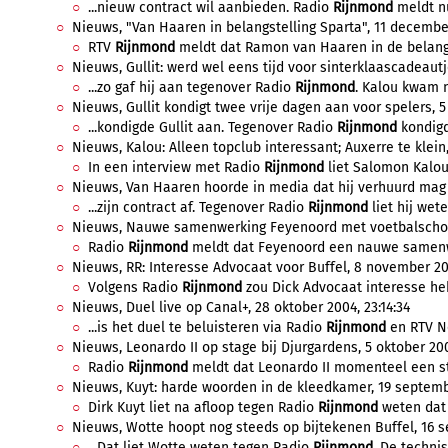
...nieuw contract wil aanbieden. Radio
Rijnmond
meldt nu
Nieuws, "Van Haaren in belangstelling Sparta", 11 december
RTV
Rijnmond
meldt dat Ramon van Haaren in de belangst
Nieuws, Gullit: werd wel eens tijd voor sinterklaascadeautj
...zo gaf hij aan tegenover Radio
Rijnmond
. Kalou kwam n
Nieuws, Gullit kondigt twee vrije dagen aan voor spelers, 5
...kondigde Gullit aan. Tegenover Radio
Rijnmond
kondigd
Nieuws, Kalou: Alleen topclub interessant; Auxerre te klein
In een interview met Radio
Rijnmond
liet Salomon Kalou
Nieuws, Van Haaren hoorde in media dat hij verhuurd mag 
...zijn contract af. Tegenover Radio
Rijnmond
liet hij wete
Nieuws, Nauwe samenwerking Feyenoord met voetbalschool
Radio
Rijnmond
meldt dat Feyenoord een nauwe samenwe
Nieuws, RR: Interesse Advocaat voor Buffel, 8 november 200
Volgens Radio
Rijnmond
zou Dick Advocaat interesse heb
Nieuws, Duel live op Canal+, 28 oktober 2004, 23:14:34
...is het duel te beluisteren via Radio
Rijnmond
en RTV N
Nieuws, Leonardo II op stage bij Djurgardens, 5 oktober 200
Radio
Rijnmond
meldt dat Leonardo II momenteel een st
Nieuws, Kuyt: harde woorden in de kleedkamer, 19 septembe
Dirk Kuyt liet na afloop tegen Radio
Rijnmond
weten dat 
Nieuws, Wotte hoopt nog steeds op bijtekenen Buffel, 16 s
...Dat liet Wotte weten tegen Radio
Rijnmond
. De technis