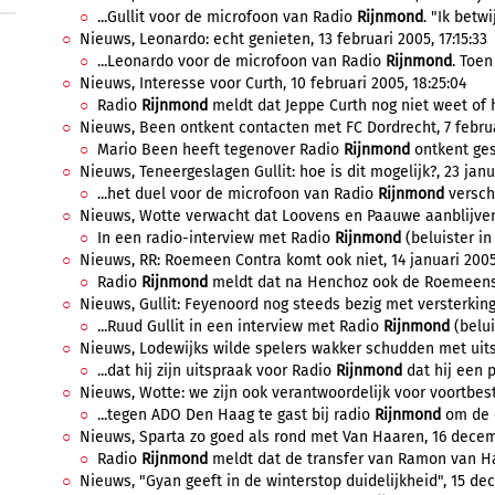
...Gullit voor de microfoon van Radio
Rijnmond
. "Ik betwi
Nieuws, Leonardo: echt genieten, 13 februari 2005, 17:15:33
...Leonardo voor de microfoon van Radio
Rijnmond
. Toen
Nieuws, Interesse voor Curth, 10 februari 2005, 18:25:04
Radio
Rijnmond
meldt dat Jeppe Curth nog niet weet of hi
Nieuws, Been ontkent contacten met FC Dordrecht, 7 februar
Mario Been heeft tegenover Radio
Rijnmond
ontkent ges
Nieuws, Teneergeslagen Gullit: hoe is dit mogelijk?, 23 janua
...het duel voor de microfoon van Radio
Rijnmond
versche
Nieuws, Wotte verwacht dat Loovens en Paauwe aanblijven, 
In een radio-interview met Radio
Rijnmond
(beluister in
Nieuws, RR: Roemeen Contra komt ook niet, 14 januari 2005,
Radio
Rijnmond
meldt dat na Henchoz ook de Roemeense
Nieuws, Gullit: Feyenoord nog steeds bezig met versterking 
...Ruud Gullit in een interview met Radio
Rijnmond
(belui
Nieuws, Lodewijks wilde spelers wakker schudden met uits
...dat hij zijn uitspraak voor Radio
Rijnmond
dat hij een p
Nieuws, Wotte: we zijn ook verantwoordelijk voor voortbes
...tegen ADO Den Haag te gast bij radio
Rijnmond
om de e
Nieuws, Sparta zo goed als rond met Van Haaren, 16 decem
Radio
Rijnmond
meldt dat de transfer van Ramon van Haa
Nieuws, "Gyan geeft in de winterstop duidelijkheid", 15 de