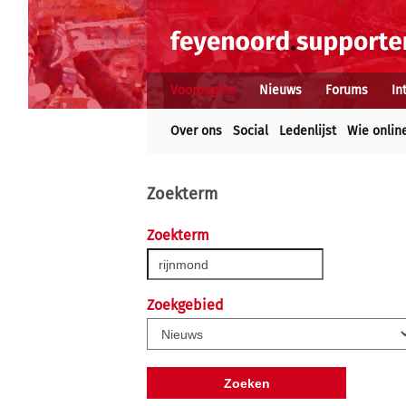
Voorpagina
Nieuws
Forums
In
Over ons
Social
Ledenlijst
Wie onlin
Zoekterm
Zoekterm
Zoekgebied