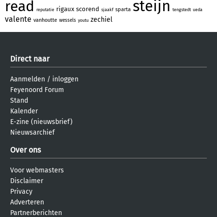
steijn
read
rigaux
scorend
sparta
reputatie
sjaakf
tengstedt
ueda
valente
zechiel
vanhoutte
wessels
youtu
Direct naar
Aanmelden
/
inloggen
Feyenoord Forum
Stand
Kalender
E-zine (nieuwsbrief)
Nieuwsarchief
Over ons
Voor webmasters
Disclaimer
Privacy
Adverteren
Partnerberichten