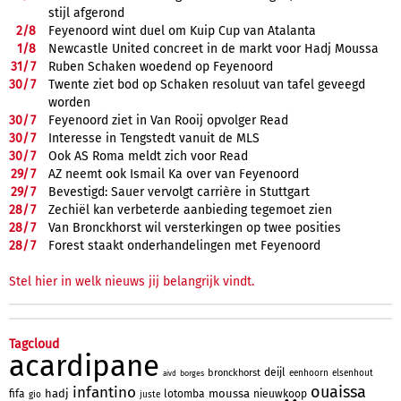
stijl afgerond
2/
8
Feyenoord wint duel om Kuip Cup van Atalanta
1/
8
Newcastle United concreet in de markt voor Hadj Moussa
31/
7
Ruben Schaken woedend op Feyenoord
30/
7
Twente ziet bod op Schaken resoluut van tafel geveegd
worden
30/
7
Feyenoord ziet in Van Rooij opvolger Read
30/
7
Interesse in Tengstedt vanuit de MLS
30/
7
Ook AS Roma meldt zich voor Read
29/
7
AZ neemt ook Ismail Ka over van Feyenoord
29/
7
Bevestigd: Sauer vervolgt carrière in Stuttgart
28/
7
Zechiël kan verbeterde aanbieding tegemoet zien
28/
7
Van Bronckhorst wil versterkingen op twee posities
28/
7
Forest staakt onderhandelingen met Feyenoord
Stel hier in welk nieuws jij belangrijk vindt.
Tagcloud
acardipane
deijl
bronckhorst
eenhoorn
elsenhout
borges
aivd
ouaissa
infantino
hadj
moussa
fifa
lotomba
nieuwkoop
gio
juste