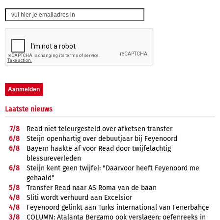
Laatste nieuws
7/
8
Read niet teleurgesteld over afketsen transfer
6/
8
Steijn openhartig over debuutjaar bij Feyenoord
6/
8
Bayern haakte af voor Read door twijfelachtig
blessureverleden
6/
8
Steijn kent geen twijfel: "Daarvoor heeft Feyenoord me
gehaald"
5/
8
Transfer Read naar AS Roma van de baan
4/
8
Sliti wordt verhuurd aan Excelsior
4/
8
Feyenoord gelinkt aan Turks international van Fenerbahçe
3/
8
COLUMN: Atalanta Bergamo ook verslagen; oefenreeks in