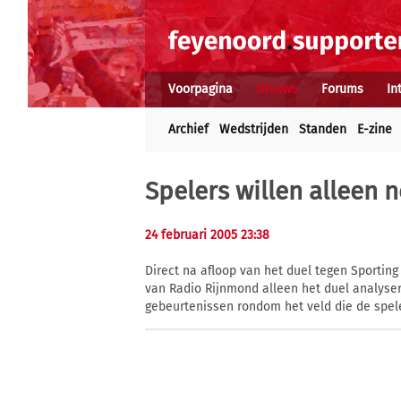
Voorpagina
Nieuws
Forums
In
Archief
Wedstrijden
Standen
E-zine
Spelers willen alleen 
24 februari 2005 23:38
Direct na afloop van het duel tegen Sportin
van Radio Rijnmond alleen het duel analyse
gebeurtenissen rondom het veld die de spele