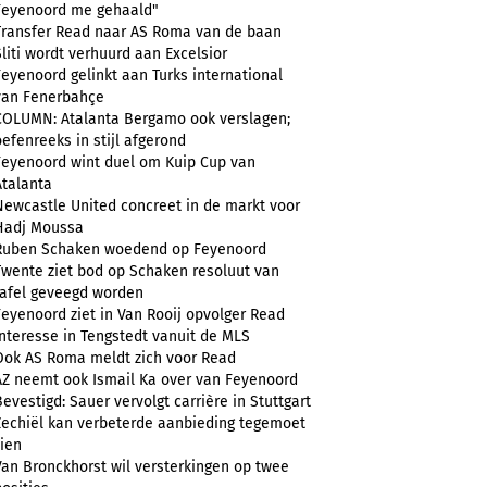
Feyenoord me gehaald"
Transfer Read naar AS Roma van de baan
Sliti wordt verhuurd aan Excelsior
Feyenoord gelinkt aan Turks international
van Fenerbahçe
COLUMN: Atalanta Bergamo ook verslagen;
oefenreeks in stijl afgerond
Feyenoord wint duel om Kuip Cup van
Atalanta
Newcastle United concreet in de markt voor
Hadj Moussa
Ruben Schaken woedend op Feyenoord
Twente ziet bod op Schaken resoluut van
tafel geveegd worden
Feyenoord ziet in Van Rooij opvolger Read
Interesse in Tengstedt vanuit de MLS
Ook AS Roma meldt zich voor Read
AZ neemt ook Ismail Ka over van Feyenoord
Bevestigd: Sauer vervolgt carrière in Stuttgart
Zechiël kan verbeterde aanbieding tegemoet
zien
Van Bronckhorst wil versterkingen op twee