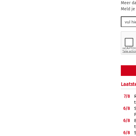
Meer da
Meld je
Laatst
7/
8
6/
8
6/
8
6/
8