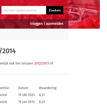
inloggen
|
aanmelden
/2014
ekijk ook het seizoen
2012/2013
of
etitie
Datum
Waardering
visie
19 okt 2024
8,31
visie
19 jan 2014
8,23