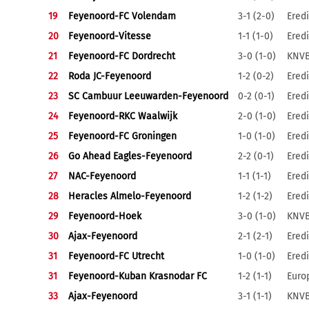
19
Feyenoord-FC Volendam
3-1 (2-0)
Eredi
20
Feyenoord-Vitesse
1-1 (1-0)
Eredi
21
Feyenoord-FC Dordrecht
3-0 (1-0)
KNVB
22
Roda JC-Feyenoord
1-2 (0-2)
Eredi
23
SC Cambuur Leeuwarden-Feyenoord
0-2 (0-1)
Eredi
24
Feyenoord-RKC Waalwijk
2-0 (1-0)
Eredi
25
Feyenoord-FC Groningen
1-0 (1-0)
Eredi
26
Go Ahead Eagles-Feyenoord
2-2 (0-1)
Eredi
27
NAC-Feyenoord
1-1 (1-1)
Eredi
28
Heracles Almelo-Feyenoord
1-2 (1-2)
Eredi
29
Feyenoord-Hoek
3-0 (1-0)
KNVB
30
Ajax-Feyenoord
2-1 (2-1)
Eredi
31
Feyenoord-FC Utrecht
1-0 (1-0)
Eredi
31
Feyenoord-Kuban Krasnodar FC
1-2 (1-1)
Euro
33
Ajax-Feyenoord
3-1 (1-1)
KNVB