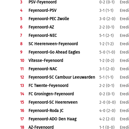
3
PSV-Feyenoord
0-2 (0-1)
Eredi
4
Feyenoord-PSV
3-1 (1-1)
Eredi
5
Feyenoord-PEC Zwolle
3-0 (2-0)
Eredi
6
Feyenoord-AZ
2-2 (0-1)
Eredi
7
Feyenoord-NEC
5-1 (2-1)
Eredi
8
SC Heerenveen-Feyenoord
1-2 (1-2)
Eredi
9
Feyenoord-Go Ahead Eagles
5-0 (1-0)
Eredi
10
Vitesse-Feyenoord
1-2 (0-2)
Eredi
11
Feyenoord-NAC
3-1 (2-0)
Eredi
12
Feyenoord-SC Cambuur Leeuwarden
5-1 (1-1)
Eredi
13
FC Twente-Feyenoord
2-2 (0-1)
Eredi
14
FC Groningen-Feyenoord
0-2 (0-1)
Eredi
15
Feyenoord-SC Heerenveen
2-0 (0-0)
Eredi
16
Feyenoord-Roda JC
4-0 (2-0)
Eredi
17
Feyenoord-ADO Den Haag
4-2 (2-0)
Eredi
18
AZ-Feyenoord
1-1 (0-0)
Eredi