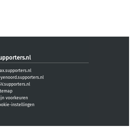
upporters.nl
ax.supporters.nl
eyenoord.supporters.nl
V.supporters.nl
itemap
ijn voorkeuren
ookie-instellingen