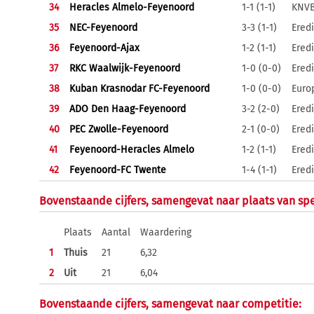
34
Heracles Almelo-Feyenoord
1-1 (1-1)
KNVB
35
NEC-Feyenoord
3-3 (1-1)
Eredi
36
Feyenoord-Ajax
1-2 (1-1)
Eredi
37
RKC Waalwijk-Feyenoord
1-0 (0-0)
Eredi
38
Kuban Krasnodar FC-Feyenoord
1-0 (0-0)
Euro
39
ADO Den Haag-Feyenoord
3-2 (2-0)
Eredi
40
PEC Zwolle-Feyenoord
2-1 (0-0)
Eredi
41
Feyenoord-Heracles Almelo
1-2 (1-1)
Eredi
42
Feyenoord-FC Twente
1-4 (1-1)
Eredi
Bovenstaande cijfers, samengevat naar plaats van spe
Plaats
Aantal
Waardering
1
Thuis
21
6,32
2
Uit
21
6,04
Bovenstaande cijfers, samengevat naar competitie: