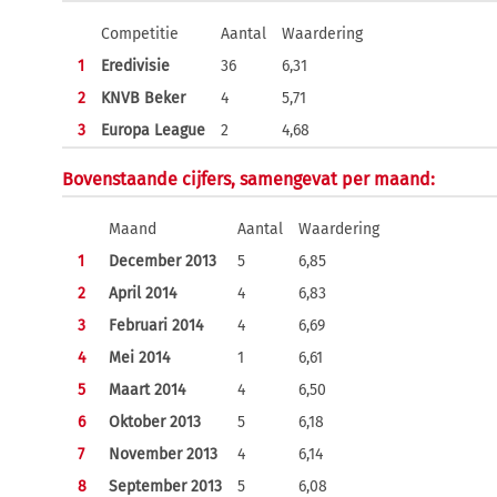
Competitie
Aantal
Waardering
1
Eredivisie
36
6,31
2
KNVB Beker
4
5,71
3
Europa League
2
4,68
Bovenstaande cijfers, samengevat per maand:
Maand
Aantal
Waardering
1
December 2013
5
6,85
2
April 2014
4
6,83
3
Februari 2014
4
6,69
4
Mei 2014
1
6,61
5
Maart 2014
4
6,50
6
Oktober 2013
5
6,18
7
November 2013
4
6,14
8
September 2013
5
6,08