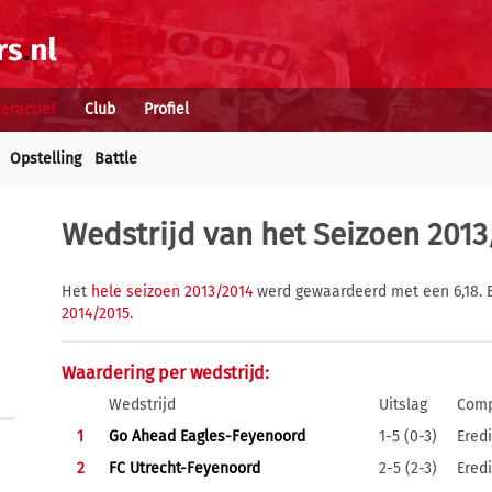
teractief
Club
Profiel
Opstelling
Battle
Wedstrijd van het Seizoen 2013
Het
hele seizoen 2013/2014
werd gewaardeerd met een 6,18. B
2014/2015
.
Waardering per wedstrijd:
Wedstrijd
Uitslag
Comp
1
Go Ahead Eagles-Feyenoord
1-5 (0-3)
Eredi
2
FC Utrecht-Feyenoord
2-5 (2-3)
Eredi