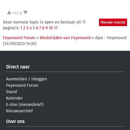
+1/-0
Deze normale topic is open en bestaat uit 11
pagina's:
1
2
3
4
5
6
7
8
9
10
11
Feyenoord Forum
»
Wedstrijden van Feyenoord
» Ajax - Feyenoord
(24/09/2023-14:30)
Direct naar
Aanmelden
/
inloggen
Feyenoord Forum
Stand
Kalender
E-zine (nieuwsbrief)
Nieuwsarchief
Over ons