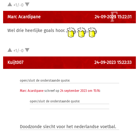
+1/-0
Marc Acardipane
24-09-2023 15:22:31
Wel drie heerlijke goals hoor.
+1/-0
Kuijt007
24-09-2023 15:22:33
open/sluit de onderstaande quote:
Marc Acardipane
schreef op
24 september 2023 om 15:16
:
open/sluit de onderstaande quote:
Doodzonde slecht voor het nederlandse voetbal.