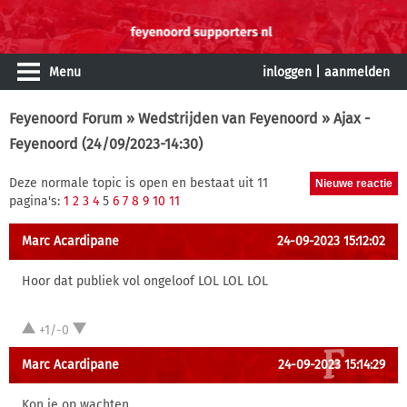
Menu
inloggen
|
aanmelden
Feyenoord Forum
»
Wedstrijden van Feyenoord
» Ajax -
Feyenoord (24/09/2023-14:30)
Deze normale topic is open en bestaat uit 11
pagina's:
1
2
3
4
5
6
7
8
9
10
11
Marc Acardipane
24-09-2023 15:12:02
Hoor dat publiek vol ongeloof LOL LOL LOL
+1/-0
Marc Acardipane
24-09-2023 15:14:29
Kon je op wachten...