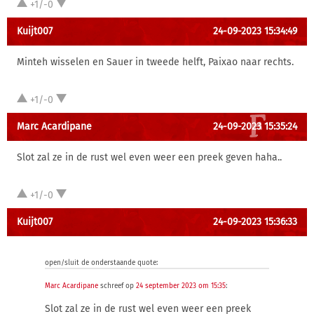
+1/-0
Kuijt007
24-09-2023 15:34:49
Minteh wisselen en Sauer in tweede helft, Paixao naar rechts.
+1/-0
Marc Acardipane
24-09-2023 15:35:24
Slot zal ze in de rust wel even weer een preek geven haha..
+1/-0
Kuijt007
24-09-2023 15:36:33
open/sluit de onderstaande quote:
Marc Acardipane
schreef op
24 september 2023 om 15:35
:
Slot zal ze in de rust wel even weer een preek