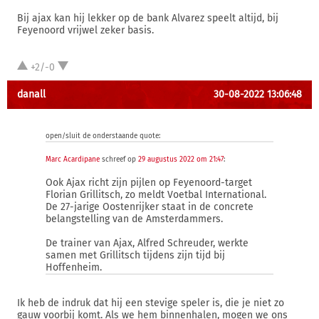
Bij ajax kan hij lekker op de bank Alvarez speelt altijd, bij
Feyenoord vrijwel zeker basis.
+2/-0
danall
30-08-2022 13:06:48
open/sluit de onderstaande quote:
Marc Acardipane
schreef op
29 augustus 2022 om 21:47
:
Ook Ajax richt zijn pijlen op Feyenoord-target
Florian Grillitsch, zo meldt Voetbal International.
De 27-jarige Oostenrijker staat in de concrete
belangstelling van de Amsterdammers.
De trainer van Ajax, Alfred Schreuder, werkte
samen met Grillitsch tijdens zijn tijd bij
Hoffenheim.
Ik heb de indruk dat hij een stevige speler is, die je niet zo
gauw voorbij komt. Als we hem binnenhalen, mogen we ons