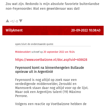
Zou wat zijn. Redondo is mijn absolute favoriete buitenlandse
non-Feyenoorder. Wat een geweldenaar was dat!
+1/-0
Willykment
20-09-2022 10:38:43
open/sluit de onderstaande quote:
MIddenveldert
schreef op
20 september 2022 om 10:24
:
https://www.voetbalzone.nl/doc.asp?uid=408628
Feyenoord komt na binnenhengelen Bullaude
opnieuw uit in Argentinië
Feyenoord is nog altijd op zoek naar een
verdedigende middenvelder, Zeroukki en
Mannsverk staan daar nog altijd voor op de lijst.
Maar ook een Argentijns talent (19) Máximo
Perrone.
Volgens een reactie op Voetbalzone hebben de