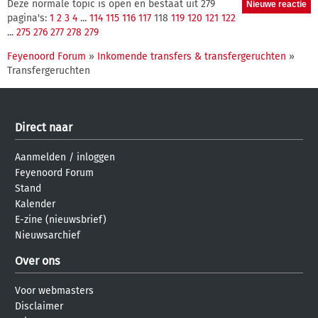
Deze normale topic is open en bestaat uit 279
pagina's:
1
2
3
4
...
114
115
116
117
118
119
120
121
122
...
275
276
277
278
279
Feyenoord Forum
»
Inkomende transfers & transfergeruchten
»
Transfergeruchten
Direct naar
Aanmelden
/
inloggen
Feyenoord Forum
Stand
Kalender
E-zine (nieuwsbrief)
Nieuwsarchief
Over ons
Voor webmasters
Disclaimer