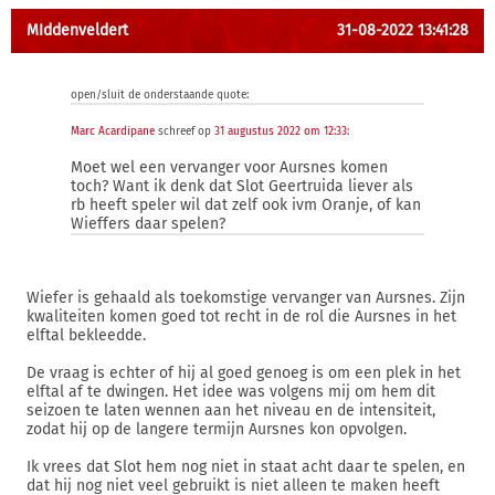
MIddenveldert
31-08-2022 13:41:28
open/sluit de onderstaande quote:
Marc Acardipane
schreef op
31 augustus 2022 om 12:33
:
Moet wel een vervanger voor Aursnes komen
toch? Want ik denk dat Slot Geertruida liever als
rb heeft speler wil dat zelf ook ivm Oranje, of kan
Wieffers daar spelen?
Wiefer is gehaald als toekomstige vervanger van Aursnes. Zijn
kwaliteiten komen goed tot recht in de rol die Aursnes in het
elftal bekleedde.
De vraag is echter of hij al goed genoeg is om een plek in het
elftal af te dwingen. Het idee was volgens mij om hem dit
seizoen te laten wennen aan het niveau en de intensiteit,
zodat hij op de langere termijn Aursnes kon opvolgen.
Ik vrees dat Slot hem nog niet in staat acht daar te spelen, en
dat hij nog niet veel gebruikt is niet alleen te maken heeft