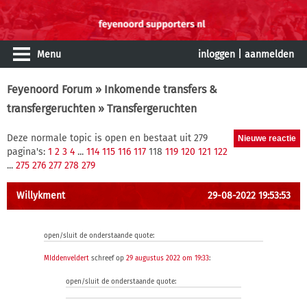
Menu
inloggen
|
aanmelden
Feyenoord Forum
»
Inkomende transfers &
transfergeruchten
» Transfergeruchten
Deze normale topic is open en bestaat uit 279
pagina's:
1
2
3
4
...
114
115
116
117
118
119
120
121
122
...
275
276
277
278
279
Willykment
29-08-2022 19:53:53
open/sluit de onderstaande quote:
MIddenveldert
schreef op
29 augustus 2022 om 19:33
:
open/sluit de onderstaande quote: