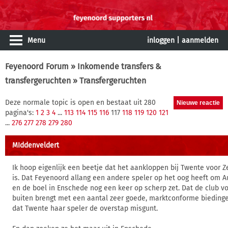
Menu
inloggen
|
aanmelden
Feyenoord Forum
»
Inkomende transfers &
transfergeruchten
» Transfergeruchten
Deze normale topic is open en bestaat uit 280
pagina's:
1
2
3
4
...
113
114
115
116
117
118
119
120
121
...
276
277
278
279
280
MIddenveldert
Ik hoop eigenlijk een beetje dat het aankloppen bij Twente voor Z
is. Dat Feyenoord allang een andere speler op het oog heeft om 
en de boel in Enschede nog een keer op scherp zet. Dat de club 
buiten brengt met een aantal zeer goede, marktconforme bieding
dat Twente haar speler de overstap misgunt.