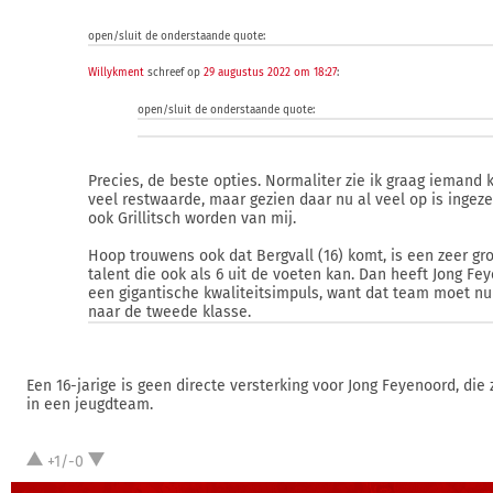
open/sluit de onderstaande quote:
Willykment
schreef op
29 augustus 2022 om 18:27
:
open/sluit de onderstaande quote:
Precies, de beste opties. Normaliter zie ik graag ieman
veel restwaarde, maar gezien daar nu al veel op is ingez
ook Grillitsch worden van mij.
Hoop trouwens ook dat Bergvall (16) komt, is een zeer g
talent die ook als 6 uit de voeten kan. Dan heeft Jong Fe
een gigantische kwaliteitsimpuls, want dat team moet n
naar de tweede klasse.
Een 16-jarige is geen directe versterking voor Jong Feyenoord, die
in een jeugdteam.
+1/-0