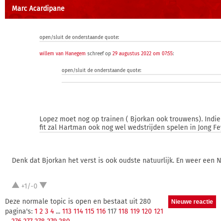
Marc Acardipane
open/sluit de onderstaande quote:
willem van Hanegem
schreef op
29 augustus 2022 om 07:55
:
open/sluit de onderstaande quote:
Lopez moet nog op trainen ( Bjorkan ook trouwens). Indi
fit zal Hartman ook nog wel wedstrijden spelen in Jong F
Denk dat Bjorkan het verst is ook oudste natuurlijk. En weer een 
+1/-0
Deze normale topic is open en bestaat uit 280
pagina's:
1
2
3
4
...
113
114
115
116
117
118
119
120
121