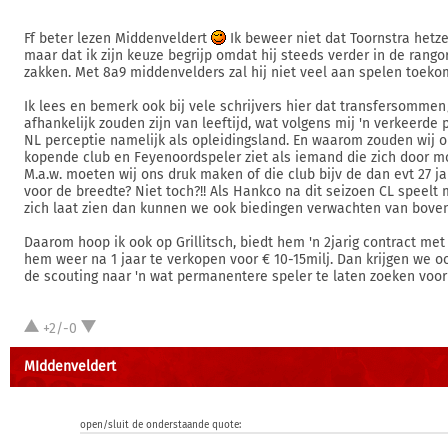
Ff beter lezen Middenveldert
Ik beweer niet dat Toornstra hetze
maar dat ik zijn keuze begrijp omdat hij steeds verder in de rangor
zakken. Met 8a9 middenvelders zal hij niet veel aan spelen toek
Ik lees en bemerk ook bij vele schrijvers hier dat transfersomme
afhankelijk zouden zijn van leeftijd, wat volgens mij 'n verkeerde p
NL perceptie namelijk als opleidingsland. En waarom zouden wij o
kopende club en Feyenoordspeler ziet als iemand die zich door m
M.a.w. moeten wij ons druk maken of die club bijv de dan evt 27 j
voor de breedte? Niet toch?!! Als Hankco na dit seizoen CL speelt
zich laat zien dan kunnen we ook biedingen verwachten van boven
Daarom hoop ik ook op Grillitsch, biedt hem 'n 2jarig contract me
hem weer na 1 jaar te verkopen voor € 10-15milj. Dan krijgen we oo
de scouting naar 'n wat permanentere speler te laten zoeken voor 
+2/-0
MIddenveldert
open/sluit de onderstaande quote: