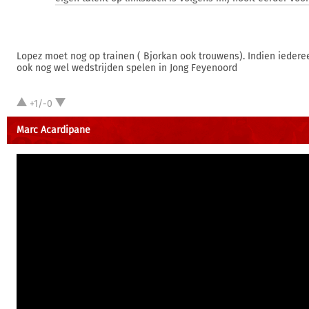
Lopez moet nog op trainen ( Bjorkan ook trouwens). Indien iedere
ook nog wel wedstrijden spelen in Jong Feyenoord
+1/-0
Marc Acardipane