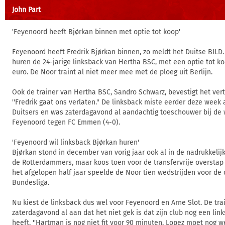
John Part
'Feyenoord heeft Bjørkan binnen met optie tot koop'
Feyenoord heeft Fredrik Bjørkan binnen, zo meldt het Duitse BIL
huren de 24-jarige linksback van Hertha BSC, met een optie tot ko
euro. De Noor traint al niet meer mee met de ploeg uit Berlijn.
Ook de trainer van Hertha BSC, Sandro Schwarz, bevestigt het vert
''Fredrik gaat ons verlaten.'' De linksback miste eerder deze week 
Duitsers en was zaterdagavond al aandachtig toeschouwer bij de 
Feyenoord tegen FC Emmen (4-0).
'Feyenoord wil linksback Bjørkan huren'
Bjørkan stond in december van vorig jaar ook al in de nadrukkelij
de Rotterdammers, maar koos toen voor de transfervrije overstap
het afgelopen half jaar speelde de Noor tien wedstrijden voor de 
Bundesliga.
Nu kiest de linksback dus wel voor Feyenoord en Arne Slot. De tra
zaterdagavond al aan dat het niet gek is dat zijn club nog een lin
heeft. ''Hartman is nog niet fit voor 90 minuten. Lopez moet nog