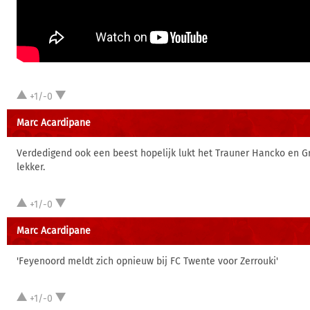
+1/-0
Marc Acardipane
Verdedigend ook een beest hopelijk lukt het Trauner Hancko en Gri
lekker.
+1/-0
Marc Acardipane
'Feyenoord meldt zich opnieuw bij FC Twente voor Zerrouki'
+1/-0