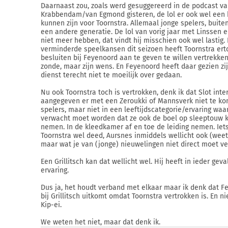
Daarnaast zou, zoals werd gesuggereerd in de podcast v
Krabbendam/van Egmond gisteren, de lol er ook wel een 
kunnen zijn voor Toornstra. Allemaal jonge spelers, buite
een andere generatie. De lol van vorig jaar met Linssen en 
niet meer hebben, dat vindt hij misschien ook wel lastig. 
verminderde speelkansen dit seizoen heeft Toornstra er
besluiten bij Feyenoord aan te geven te willen vertrekke
zonde, maar zijn wens. En Feyenoord heeft daar gezien zi
dienst terecht niet te moeilijk over gedaan.
Nu ook Toornstra toch is vertrokken, denk ik dat Slot inte
aangegeven er met een Zeroukki of Mannsverk niet te ko
spelers, maar niet in een leeftijdscategorie/ervaring waa
verwacht moet worden dat ze ook de boel op sleeptouw 
nemen. In de kleedkamer af en toe de leiding nemen. Iet
Toornstra wel deed, Aursnes inmiddels wellicht ook (weet 
maar wat je van (jonge) nieuwelingen niet direct moet v
Een Grillitsch kan dat wellicht wel. Hij heeft in ieder gev
ervaring.
Dus ja, het houdt verband met elkaar maar ik denk dat F
bij Grillitsch uitkomt omdat Toornstra vertrokken is. En n
Kip-ei.
We weten het niet, maar dat denk ik.