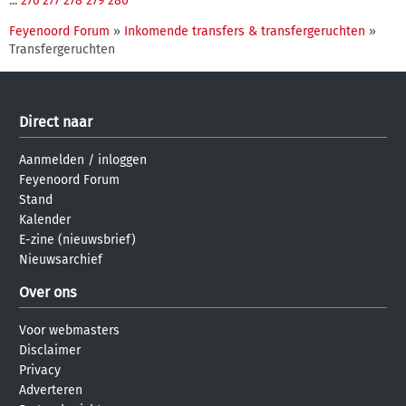
...
276
277
278
279
280
Feyenoord Forum
»
Inkomende transfers & transfergeruchten
»
Transfergeruchten
Direct naar
Aanmelden
/
inloggen
Feyenoord Forum
Stand
Kalender
E-zine (nieuwsbrief)
Nieuwsarchief
Over ons
Voor webmasters
Disclaimer
Privacy
Adverteren