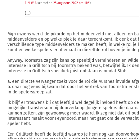
F-N-W-A
schreef op
25 augustus 2022 om 11:21
:
(...)
Mijn inziens werkt de pikorde op het middenveld niet alleen op ba
middenvelders en op welke plek je daar terechtkomt. Ik denk dat
verschillende type middenvelders te maken heeft, in welke rol je h
komt en welke spelers er allemaal in diezelfde rol boven je in de p
Anyway, Toornstra zag zijn kans op speeltijd verminderen en wild
interesse in Grillitsch bij Toornstra bekend was, betwijfel ik. Ik d
interesse in Grillitsch specifiek juist ontstaan is omdat Slot:
a. een directe vervanger zoekt voor de rol die Aursnes invulde afg
b. daar nog eens bijkwam dat door het vertrek van Toornstra er s
in de spelersgroep zat.
Ik blijf er trouwens bij dat leeftijd wel degelijk invloed heeft op 
mogelijke transfersom bij doorverkoop. Jongere spelers die daarn
kunnen zetten, zijn gewoonweg meer waard. Ik zeg niet dat dit ou
interessant maakt voor Feyenoord, maar het gaat om de verwachti
speler hebt.
Een Grillitsch heeft de leeftijd waarop je hem nog kan doorverkop