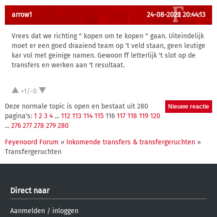
arrow1
24-08-2022 20:44:13
Vrees dat we richting " kopen om te kopen " gaan. Uiteindelijk
moet er een goed draaiend team op 't veld staan, geen leutige
kar vol met geinige namen. Gewoon ff letterlijk 't slot op de
transfers en werken aan 't resultaat.
+1/-0
Deze normale topic is open en bestaat uit 280
pagina's:
1
2
3
4
...
112
113
114
115
116
117
118
119
120
...
276
277
278
279
280
Feyenoord Forum
»
Inkomende transfers & transfergeruchten
»
Transfergeruchten
Direct naar
Aanmelden
/
inloggen