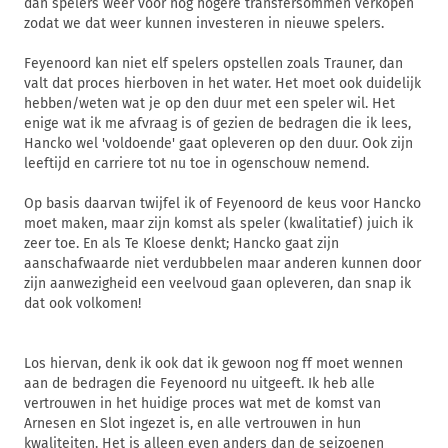
dan spelers weer voor nog hogere transfersommen verkopen
zodat we dat weer kunnen investeren in nieuwe spelers.
Feyenoord kan niet elf spelers opstellen zoals Trauner, dan
valt dat proces hierboven in het water. Het moet ook duidelijk
hebben/weten wat je op den duur met een speler wil. Het
enige wat ik me afvraag is of gezien de bedragen die ik lees,
Hancko wel 'voldoende' gaat opleveren op den duur. Ook zijn
leeftijd en carriere tot nu toe in ogenschouw nemend.
Op basis daarvan twijfel ik of Feyenoord de keus voor Hancko
moet maken, maar zijn komst als speler (kwalitatief) juich ik
zeer toe. En als Te Kloese denkt; Hancko gaat zijn
aanschafwaarde niet verdubbelen maar anderen kunnen door
zijn aanwezigheid een veelvoud gaan opleveren, dan snap ik
dat ook volkomen!
Los hiervan, denk ik ook dat ik gewoon nog ff moet wennen
aan de bedragen die Feyenoord nu uitgeeft. Ik heb alle
vertrouwen in het huidige proces wat met de komst van
Arnesen en Slot ingezet is, en alle vertrouwen in hun
kwaliteiten. Het is alleen even anders dan de seizoenen