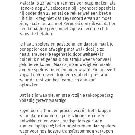
Malacia is 23 jaar en kan nog een stap maken, als
Hancko nog 2/3 seizoenen bij Feyenoord speelt is
hij ouder dan 25 en zal de rek er wel een beetje
uit zijn. Ik zeg niet dat Feyenoord ervan af moet
zien, maar net als met Zeroukki denk ik wel dat er
een bepaalde grens moet zijn van wat de club
wenst te betalen.
Je haalt spelers en past ze in, en daarbij maak je
per speler een afweging met welk doel je ze
haalt. Trauner (aangehaald door
wehave
) is
duidelijk niet gehaald om straks weer voor veel
geld te verkopen. Maar zijn aanwezigheid maakt
andere spelers beter, en meer waard. En hij levert
vrijwel iedere wedstrijd een stabiele prestatie
waar de rest van het team zich aan kan
optrekken.
Dat is zijn waarde, en maakt zijn aankoopbedrag
volledig gerechtvaardigd.
Feyenoord zit in een proces waarin het stappen
wil maken; duurdere spelers kopen en die zich
ontwikkelen en waar jeugdspelers zich aan
kunnen 'ophijsen'; beter presteren en dan spelers
weer voor nog hogere transfersommen verkopen