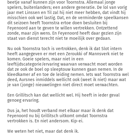
beetje vanaf kunnen zijn voor Toornstra. Allemaal jonge
spelers, buitenlanders; een andere generatie. De lol van vorig
jaar met Linssen en Til zal hij niet meer hebben, dat vindt hij
misschien ook wel lastig. Dat, en de verminderde speelkansen
dit seizoen heeft Toornstra ertoe doen besluiten bij
Feyenoord aan te geven te willen vertrekken. Ontzettend
zonde, maar zijn wens. En Feyenoord heeft daar gezien zijn
staat van dienst terecht niet te moeilijk over gedaan.
Nu ook Toornstra toch is vertrokken, denk ik dat Slot intern
heeft aangegeven er met een Zeroukki of Mannsverk niet te
komen. Goeie spelers, maar niet in een
leeftijdscategorie/ervaring waarvan verwacht moet worden
dat ze ook de boel op sleeptouw kunnen gaan nemen. In de
kleedkamer af en toe de leiding nemen. Iets wat Toornstra wel
deed, Aursnes inmiddels wellicht ook (weet ik niet) maar wat
je van (jonge) nieuwelingen niet direct moet verwachten.
Een Grillitsch kan dat wellicht wel. Hij heeft in ieder geval
genoeg ervaring.
Dus ja, het houdt verband met elkaar maar ik denk dat
Feyenoord nu bij Grillitsch uitkomt omdat Toornstra
vertrokken is. En niet andersom. Kip-ei.
We weten het niet, maar dat denk ik.