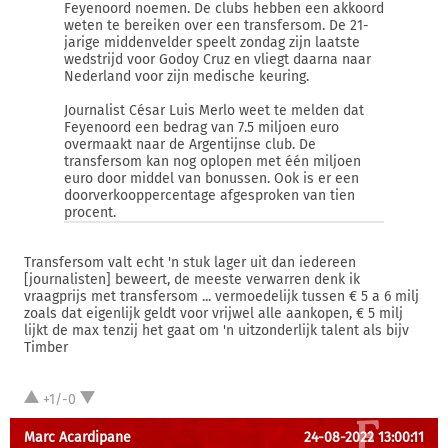
Feyenoord noemen. De clubs hebben een akkoord
weten te bereiken over een transfersom. De 21-
jarige middenvelder speelt zondag zijn laatste
wedstrijd voor Godoy Cruz en vliegt daarna naar
Nederland voor zijn medische keuring.
Journalist César Luis Merlo weet te melden dat
Feyenoord een bedrag van 7.5 miljoen euro
overmaakt naar de Argentijnse club. De
transfersom kan nog oplopen met één miljoen
euro door middel van bonussen. Ook is er een
doorverkooppercentage afgesproken van tien
procent.
Transfersom valt echt 'n stuk lager uit dan iedereen
[journalisten] beweert, de meeste verwarren denk ik
vraagprijs met transfersom ... vermoedelijk tussen € 5 a 6 milj
zoals dat eigenlijk geldt voor vrijwel alle aankopen, € 5 milj
lijkt de max tenzij het gaat om 'n uitzonderlijk talent als bijv
Timber
+1/-0
Marc Acardipane
24-08-2022 13:00:11