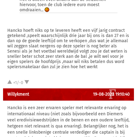
hiervoor, toen de club iedere euro moest
omdraaien...
Hancko hoeft niks op te leveren heeft een vijf jarig contract
getekend ,speelt waarschijnlijk drie jaar bij ons is dan 27 en is
dan op de goede leeftijd om te verkopen ,dus wat je allemaal
wil zeggen slaat nergens op deze speler is nog beter als
Senesi als je het voetbal wereldwijd volgt zou je dat weten is
sneller beter schot zeer sterk aan de bal ,je wilt wel voor je
eigen spelers de hoofdprijs ,maar wil niks betalen dus word
spelersmakelaar dan zul je zien hoe het werkt
+1/-0
Willykment
19-08-2022 19:10:40
Hancko is een zeer ervaren speler met relevante ervaring op
internationaal niveau (niet zoals bijvoorbeeld een Diemers
veel eredivisiewedstrijden in de benen en een oudere leeftijd,
hetgeen niet relevant is qua ervaring). Belangrijker nog, het is
een snelle linksbenige centrale verdediger die captain is bij