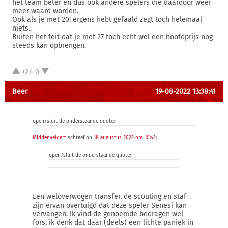
het team beter en dus ook andere spelers die daardoor weer
meer waard worden.
Ook als je met 20! ergens hebt gefaald zegt toch helemaal
niets..
Buiten het feit dat je met 27 toch echt wel een hoofdprijs nog
steeds kan opbrengen.
+2/-0
Beer
19-08-2022 13:38:41
open/sluit de onderstaande quote:
MIddenveldert
schreef op
18 augustus 2022 om 10:42
:
open/sluit de onderstaande quote:
Een weloverwogen transfer, de scouting en staf
zijn ervan overtuigd dat deze speler Senesi kan
vervangen. Ik vind de genoemde bedragen wel
fors, ik denk dat daar (deels) een lichte paniek in