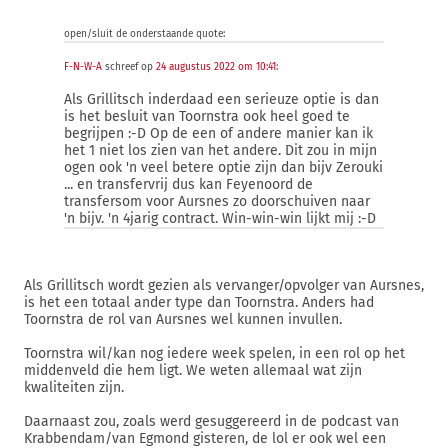
open/sluit de onderstaande quote:
F-N-W-A
schreef op
24 augustus 2022 om 10:41
:
Als Grillitsch inderdaad een serieuze optie is dan
is het besluit van Toornstra ook heel goed te
begrijpen :-D Op de een of andere manier kan ik
het 1 niet los zien van het andere. Dit zou in mijn
ogen ook 'n veel betere optie zijn dan bijv Zerouki
... en transfervrij dus kan Feyenoord de
transfersom voor Aursnes zo doorschuiven naar
'n bijv. 'n 4jarig contract. Win-win-win lijkt mij :-D
Als Grillitsch wordt gezien als vervanger/opvolger van Aursnes,
is het een totaal ander type dan Toornstra. Anders had
Toornstra de rol van Aursnes wel kunnen invullen.
Toornstra wil/kan nog iedere week spelen, in een rol op het
middenveld die hem ligt. We weten allemaal wat zijn
kwaliteiten zijn.
Daarnaast zou, zoals werd gesuggereerd in de podcast van
Krabbendam/van Egmond gisteren, de lol er ook wel een