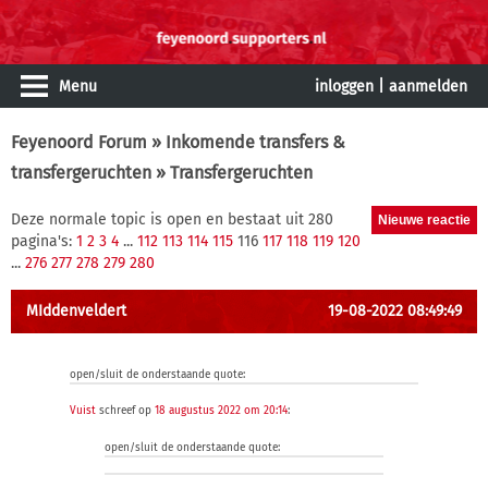
Menu
inloggen
|
aanmelden
Feyenoord Forum
»
Inkomende transfers &
transfergeruchten
» Transfergeruchten
Deze normale topic is open en bestaat uit 280
pagina's:
1
2
3
4
...
112
113
114
115
116
117
118
119
120
...
276
277
278
279
280
MIddenveldert
19-08-2022 08:49:49
open/sluit de onderstaande quote:
Vuist
schreef op
18 augustus 2022 om 20:14
:
open/sluit de onderstaande quote: