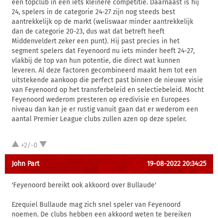
een topclub in een iets kleinere competitie. Daarnaast is hij
24, spelers in de categorie 24-27 zijn nog steeds best
aantrekkelijk op de markt (weliswaar minder aantrekkelijk
dan de categorie 20-23, dus wat dat betreft heeft
Middenveldert zeker een punt). Hij past precies in het
segment spelers dat Feyenoord nu iets minder heeft 24-27,
vlakbij de top van hun potentie, die direct wat kunnen
leveren. Al deze factoren gecombineerd maakt hem tot een
uitstekende aankoop die perfect past binnen de nieuwe visie
van Feyenoord op het transferbeleid en selectiebeleid. Mocht
Feyenoord wederom presteren op eredivisie en Europees
niveau dan kan je er rustig vanuit gaan dat er wederom een
aantal Premier League clubs zullen azen op deze speler.
+2/-0
John Part
19-08-2022 20:34:25
'Feyenoord bereikt ook akkoord over Bullaude'
Ezequiel Bullaude mag zich snel speler van Feyenoord
noemen. De clubs hebben een akkoord weten te bereiken