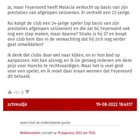
Ja, maar Feyenoord heeft Malacia verkocht op basis van zijn
prestaties van afgelopen seizoenen. Er vertrekt een 23-jarige.
Nu koopt de club een 24-jarige speler (op basis van zijn
prestaties afgelopen seizoenen) en die zal bij Feyenoord ook
nog een stap maken, maar daarna? Straks is hij 27 en koopt
een club hem dan in de verwachting dat hij zich nog verder
gaat ontwikkelen?
Ik denk dat clubs daar wel naar kijken, en er hun bod op
aanpassen. Het kan alsnog, en ik zie genoeg redenen om deze
prijs voor Hancko te rechtvaardigen. Maar het is veel geld
voor een speler, en ik moet daar eraan wennen dat Feyenoord
dit betaald.
+1/-0
schreudje
19-08-2022 16:43:17
open/sluit de onderstaande quote:
MIddenveldert
schreef op
19 augustus 2022 om 13:52
: