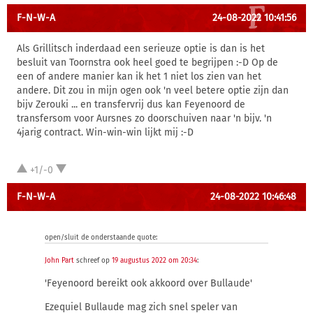
F-N-W-A
24-08-2022 10:41:56
Als Grillitsch inderdaad een serieuze optie is dan is het
besluit van Toornstra ook heel goed te begrijpen :-D Op de
een of andere manier kan ik het 1 niet los zien van het
andere. Dit zou in mijn ogen ook 'n veel betere optie zijn dan
bijv Zerouki ... en transfervrij dus kan Feyenoord de
transfersom voor Aursnes zo doorschuiven naar 'n bijv. 'n
4jarig contract. Win-win-win lijkt mij :-D
+1/-0
F-N-W-A
24-08-2022 10:46:48
open/sluit de onderstaande quote:
John Part
schreef op
19 augustus 2022 om 20:34
:
'Feyenoord bereikt ook akkoord over Bullaude'
Ezequiel Bullaude mag zich snel speler van