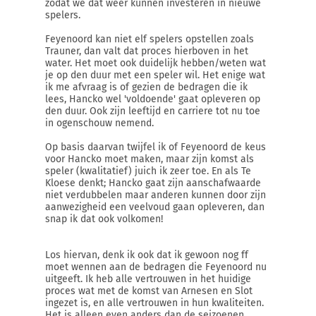
zodat we dat weer kunnen investeren in nieuwe
spelers.
Feyenoord kan niet elf spelers opstellen zoals
Trauner, dan valt dat proces hierboven in het
water. Het moet ook duidelijk hebben/weten wat
je op den duur met een speler wil. Het enige wat
ik me afvraag is of gezien de bedragen die ik
lees, Hancko wel 'voldoende' gaat opleveren op
den duur. Ook zijn leeftijd en carriere tot nu toe
in ogenschouw nemend.
Op basis daarvan twijfel ik of Feyenoord de keus
voor Hancko moet maken, maar zijn komst als
speler (kwalitatief) juich ik zeer toe. En als Te
Kloese denkt; Hancko gaat zijn aanschafwaarde
niet verdubbelen maar anderen kunnen door zijn
aanwezigheid een veelvoud gaan opleveren, dan
snap ik dat ook volkomen!
Los hiervan, denk ik ook dat ik gewoon nog ff
moet wennen aan de bedragen die Feyenoord nu
uitgeeft. Ik heb alle vertrouwen in het huidige
proces wat met de komst van Arnesen en Slot
ingezet is, en alle vertrouwen in hun kwaliteiten.
Het is alleen even anders dan de seizoenen