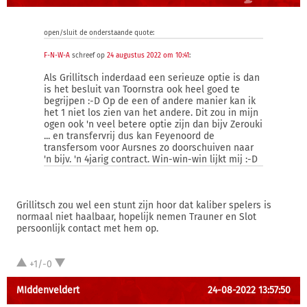
open/sluit de onderstaande quote:
F-N-W-A
schreef op
24 augustus 2022 om 10:41
:
Als Grillitsch inderdaad een serieuze optie is dan
is het besluit van Toornstra ook heel goed te
begrijpen :-D Op de een of andere manier kan ik
het 1 niet los zien van het andere. Dit zou in mijn
ogen ook 'n veel betere optie zijn dan bijv Zerouki
... en transfervrij dus kan Feyenoord de
transfersom voor Aursnes zo doorschuiven naar
'n bijv. 'n 4jarig contract. Win-win-win lijkt mij :-D
Grillitsch zou wel een stunt zijn hoor dat kaliber spelers is
normaal niet haalbaar, hopelijk nemen Trauner en Slot
persoonlijk contact met hem op.
+1/-0
MIddenveldert
24-08-2022 13:57:50