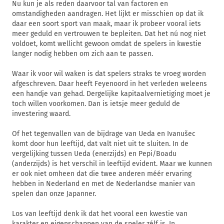
Nu kun je als reden daarvoor tal van factoren en
omstandigheden aandragen. Het lijkt er misschien op dat ik
daar een soort sport van maak, maar ik probeer vooral iets
meer geduld en vertrouwen te bepleiten. Dat het nú nog niet
voldoet, komt wellicht gewoon omdat de spelers in kwestie
langer nodig hebben om zich aan te passen.
Waar ik voor wil waken is dat spelers straks te vroeg worden
afgeschreven. Daar heeft Feyenoord in het verleden weleens
een handje van gehad. Dergelijke kapitaalvernietiging moet je
toch willen voorkomen. Dan is ietsje meer geduld de
investering waard.
Of het tegenvallen van de bijdrage van Ueda en Ivanušec
komt door hun leeftijd, dat valt niet uit te sluiten. In de
vergelijking tussen Ueda (enerzijds) en Pepi/Boadu
(anderzijds) is het verschil in leeftijd evident. Maar we kunnen
er ook niet omheen dat die twee anderen méér ervaring
hebben in Nederland en met de Nederlandse manier van
spelen dan onze Japanner.
Los van leeftijd denk ik dat het vooral een kwestie van
karakter en eigenschappen van de speler zélf is. In