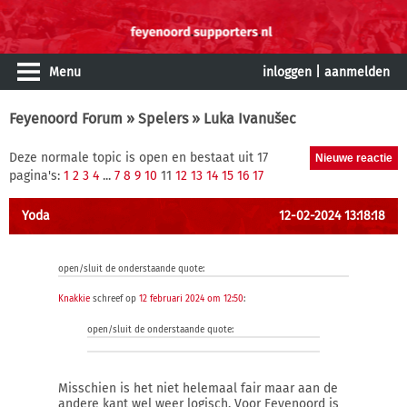
Menu
inloggen
|
aanmelden
Feyenoord Forum
»
Spelers
» Luka Ivanušec
Deze normale topic is open en bestaat uit 17
pagina's:
1
2
3
4
...
7
8
9
10
11
12
13
14
15
16
17
Yoda
12-02-2024 13:18:18
open/sluit de onderstaande quote:
Knakkie
schreef op
12 februari 2024 om 12:50
:
open/sluit de onderstaande quote:
Misschien is het niet helemaal fair maar aan de
andere kant wel weer logisch. Voor Feyenoord is