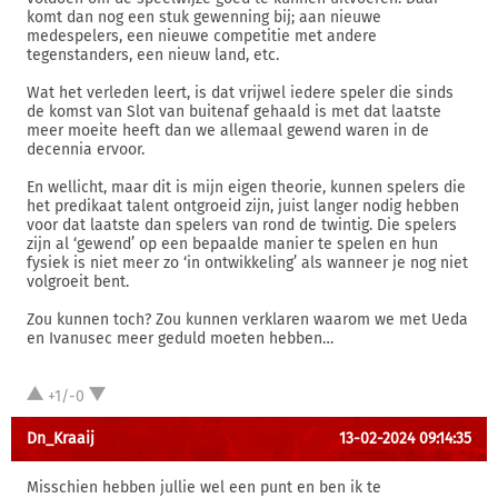
komt dan nog een stuk gewenning bij; aan nieuwe
medespelers, een nieuwe competitie met andere
tegenstanders, een nieuw land, etc.
Wat het verleden leert, is dat vrijwel iedere speler die sinds
de komst van Slot van buitenaf gehaald is met dat laatste
meer moeite heeft dan we allemaal gewend waren in de
decennia ervoor.
En wellicht, maar dit is mijn eigen theorie, kunnen spelers die
het predikaat talent ontgroeid zijn, juist langer nodig hebben
voor dat laatste dan spelers van rond de twintig. Die spelers
zijn al ‘gewend’ op een bepaalde manier te spelen en hun
fysiek is niet meer zo ‘in ontwikkeling’ als wanneer je nog niet
volgroeit bent.
Zou kunnen toch? Zou kunnen verklaren waarom we met Ueda
en Ivanusec meer geduld moeten hebben…
+1/-0
Dn_Kraaij
13-02-2024 09:14:35
Misschien hebben jullie wel een punt en ben ik te