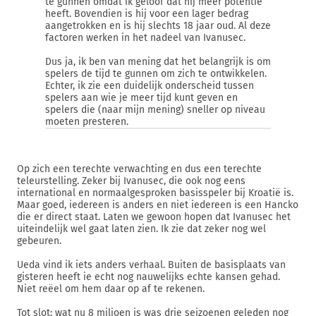
te gunnen omdat ik geloof dat hij meer potentie
heeft. Bovendien is hij voor een lager bedrag
aangetrokken en is hij slechts 18 jaar oud. Al deze
factoren werken in het nadeel van Ivanusec.
Dus ja, ik ben van mening dat het belangrijk is om
spelers de tijd te gunnen om zich te ontwikkelen.
Echter, ik zie een duidelijk onderscheid tussen
spelers aan wie je meer tijd kunt geven en
spelers die (naar mijn mening) sneller op niveau
moeten presteren.
Op zich een terechte verwachting en dus een terechte
teleurstelling. Zeker bij Ivanusec, die ook nog eens
international en normaalgesproken basisspeler bij Kroatië is.
Maar goed, iedereen is anders en niet iedereen is een Hancko
die er direct staat. Laten we gewoon hopen dat Ivanusec het
uiteindelijk wel gaat laten zien. Ik zie dat zeker nog wel
gebeuren.
Ueda vind ik iets anders verhaal. Buiten de basisplaats van
gisteren heeft ie echt nog nauwelijks echte kansen gehad.
Niet reëel om hem daar op af te rekenen.
Tot slot: wat nu 8 miljoen is was drie seizoenen geleden nog