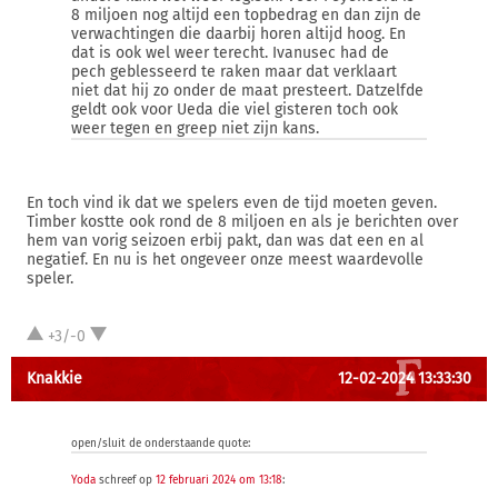
8 miljoen nog altijd een topbedrag en dan zijn de
verwachtingen die daarbij horen altijd hoog. En
dat is ook wel weer terecht. Ivanusec had de
pech geblesseerd te raken maar dat verklaart
niet dat hij zo onder de maat presteert. Datzelfde
geldt ook voor Ueda die viel gisteren toch ook
weer tegen en greep niet zijn kans.
En toch vind ik dat we spelers even de tijd moeten geven.
Timber kostte ook rond de 8 miljoen en als je berichten over
hem van vorig seizoen erbij pakt, dan was dat een en al
negatief. En nu is het ongeveer onze meest waardevolle
speler.
+3/-0
Knakkie
12-02-2024 13:33:30
open/sluit de onderstaande quote:
Yoda
schreef op
12 februari 2024 om 13:18
: