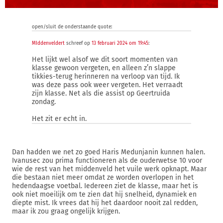
open/sluit de onderstaande quote:
MIddenveldert
schreef op
13 februari 2024 om 19:45
:
Het lijkt wel alsof we dit soort momenten van
klasse gewoon vergeten, en alleen z’n slappe
tikkies-terug herinneren na verloop van tijd. Ik
was deze pass ook weer vergeten. Het verraadt
zijn klasse. Net als die assist op Geertruida
zondag.
Het zit er echt in.
Dan hadden we net zo goed Haris Medunjanin kunnen halen.
Ivanusec zou prima functioneren als de ouderwetse 10 voor
wie de rest van het middenveld het vuile werk opknapt. Maar
die bestaan niet meer omdat ze worden overlopen in het
hedendaagse voetbal. Iedereen ziet de klasse, maar het is
ook niet moeilijk om te zien dat hij snelheid, dynamiek en
diepte mist. Ik vrees dat hij het daardoor nooit zal redden,
maar ik zou graag ongelijk krijgen.