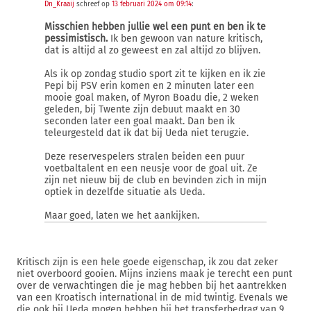
Dn_Kraaij
schreef op
13 februari 2024 om 09:14
:
Misschien hebben jullie wel een punt en ben ik te
pessimistisch.
Ik ben gewoon van nature kritisch,
dat is altijd al zo geweest en zal altijd zo blijven.
Als ik op zondag studio sport zit te kijken en ik zie
Pepi bij PSV erin komen en 2 minuten later een
mooie goal maken, of Myron Boadu die, 2 weken
geleden, bij Twente zijn debuut maakt en 30
seconden later een goal maakt. Dan ben ik
teleurgesteld dat ik dat bij Ueda niet terugzie.
Deze reservespelers stralen beiden een puur
voetbaltalent en een neusje voor de goal uit. Ze
zijn net nieuw bij de club en bevinden zich in mijn
optiek in dezelfde situatie als Ueda.
Maar goed, laten we het aankijken.
Kritisch zijn is een hele goede eigenschap, ik zou dat zeker
niet overboord gooien. Mijns inziens maak je terecht een punt
over de verwachtingen die je mag hebben bij het aantrekken
van een Kroatisch international in de mid twintig. Evenals we
die ook bij Ueda mogen hebben bij het transferbedrag van 9