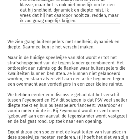
klasse, maar het is ook niet moeilijk om te zien
dat hij snelheid, dynamiek en diepte mist. Ik
vrees dat hij het daardoor nooit zal redden, maar
ik zou graag ongelijk krijgen.
We zien graag buitenspelers met snelheid, dynamiek en
diepte. Daarmee kun je het verschil maken.
Maar in de huidige speelwijze van Slot wordt er tot het
strafschopgebied van de tegenstander gecombineerd. Het
ontbreekt aan ruimte op de flanken waar buitenspelers die
kwaliteiten kunnen benutten. Ze kunnen niet gelanceerd
worden, en staan als ze zélf aan een actie beginnen tegen
een overmacht aan verdedigers in een zeer kleine ruimte.
We hebben eerder een discussie gehad dat het verschil
tussen Feyenoord en PSV dit seizoen is dat PSV veel sneller
diepte zoekt en hun buitenspelers 'lanceert'. Waardoor er
voorin méér ruimte is. Bij Feyenoord wordt er veel meer
'gebouwd' aan een aanval, de tegenstander wordt vastgezet
en de bal gaat rond. Op zoek naar een opening.
Eigenlijk zou een speler met de kwaliteiten van Ivanušec in
deze speelwijze moeten renderen. Hij hoeft het niet van zijn