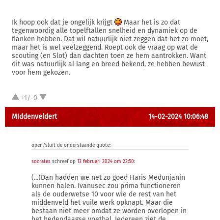
Ik hoop ook dat je ongelijk krijgt
Maar het is zo dat
tegenwoordig alle topelftallen snelheid en dynamiek op de
flanken hebben. Dat wil natuurlijk niet zeggen dat het zo moet,
maar het is wel veelzeggend. Roept ook de vraag op wat de
scouting (en Slot) dan dachten toen ze hem aantrokken. Want
dit was natuurlijk al lang en breed bekend, ze hebben bewust
voor hem gekozen.
+1/-0
MIddenveldert
14-02-2024 10:06:48
open/sluit de onderstaande quote:
socrates
schreef op
13 februari 2024 om 22:50
:
(...)Dan hadden we net zo goed Haris Medunjanin
kunnen halen. Ivanusec zou prima functioneren
als de ouderwetse 10 voor wie de rest van het
middenveld het vuile werk opknapt. Maar die
bestaan niet meer omdat ze worden overlopen in
het hedendaagse voetbal. Iedereen ziet de