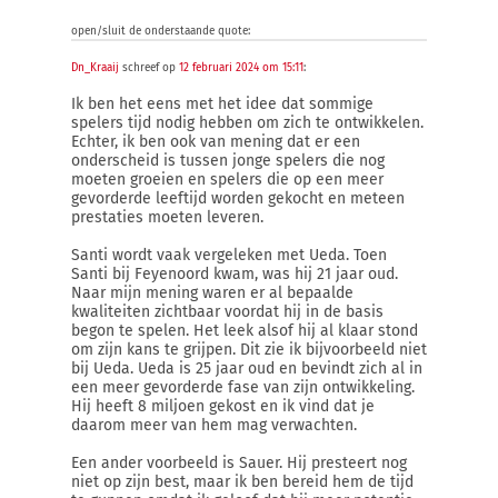
open/sluit de onderstaande quote:
Dn_Kraaij
schreef op
12 februari 2024 om 15:11
:
Ik ben het eens met het idee dat sommige
spelers tijd nodig hebben om zich te ontwikkelen.
Echter, ik ben ook van mening dat er een
onderscheid is tussen jonge spelers die nog
moeten groeien en spelers die op een meer
gevorderde leeftijd worden gekocht en meteen
prestaties moeten leveren.
Santi wordt vaak vergeleken met Ueda. Toen
Santi bij Feyenoord kwam, was hij 21 jaar oud.
Naar mijn mening waren er al bepaalde
kwaliteiten zichtbaar voordat hij in de basis
begon te spelen. Het leek alsof hij al klaar stond
om zijn kans te grijpen. Dit zie ik bijvoorbeeld niet
bij Ueda. Ueda is 25 jaar oud en bevindt zich al in
een meer gevorderde fase van zijn ontwikkeling.
Hij heeft 8 miljoen gekost en ik vind dat je
daarom meer van hem mag verwachten.
Een ander voorbeeld is Sauer. Hij presteert nog
niet op zijn best, maar ik ben bereid hem de tijd