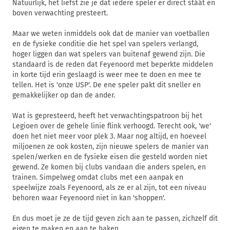
Natuurlijk, het liefst zie je dat iedere speler er direct stáát en
boven verwachting presteert.
Maar we weten inmiddels ook dat de manier van voetballen
en de fysieke conditie die het spel van spelers verlangd,
hoger liggen dan wat spelers van buitenaf gewend zijn. Die
standaard is de reden dat Feyenoord met beperkte middelen
in korte tijd erin geslaagd is weer mee te doen en mee te
tellen. Het is 'onze USP'. De ene speler pakt dit sneller en
gemakkelijker op dan de ander.
Wat is gepresteerd, heeft het verwachtingspatroon bij het
Legioen over de gehele linie flink verhoogd. Terecht ook, 'we'
doen het niet meer voor plek 3. Maar nog altijd, en hoeveel
miljoenen ze ook kosten, zijn nieuwe spelers de manier van
spelen/werken en de fysieke eisen die gesteld worden niet
gewend. Ze komen bij clubs vandaan die anders spelen, en
trainen. Simpelweg omdat clubs met een aanpak en
speelwijze zoals Feyenoord, als ze er al zijn, tot een niveau
behoren waar Feyenoord niet in kan 'shoppen'.
En dus moet je ze de tijd geven zich aan te passen, zichzelf dit
eigen te maken en aan te haken.