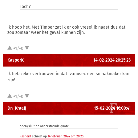
Toch?
Ik hoop het. Met Timber zat ik er ook vreselijk naast dus dat
zou zomaar weer het geval kunnen zijn.
+1/-0
KasperK
14-02-2024 20:25:23
Ik heb zeker vertrouwen in dat Ivanusec een smaakmaker kan
zijn!
+1/-0
Dn_Kraaij
15-02-2024 16:00:41
open/sluit de onderstaande quote:
KasperK
schreef op
14 februari 2024 om 20:25
: