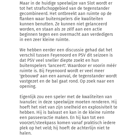
Maar in de huidige speelwijze van Slot wordt er
tot het strafschopgebied van de tegenstander
gecombineerd. Het ontbreekt aan ruimte op de
flanken waar buitenspelers die kwaliteiten
kunnen benutten. Ze kunnen niet gelanceerd
worden, en staan als ze zélf aan een actie
beginnen tegen een overmacht aan verdedigers
in een zeer kleine ruimte.
We hebben eerder een discussie gehad dat het
verschil tussen Feyenoord en PSV dit seizoen is
dat PSV veel sneller diepte zoekt en hun
buitenspelers 'lanceert'. Waardoor er voorin méér
ruimte is. Bij Feyenoord wordt er veel meer
'gebouwd' aan een aanval, de tegenstander wordt
vastgezet en de bal gaat rond. Op zoek naar een
opening.
Eigenlijk zou een speler met de kwaliteiten van
Ivanušec in deze speelwijze moeten renderen. Hij
hoeft het niet van zijn snelheid en explosiviteit te
hebben. Hij is balvast en kan in de kleine ruimte
een passeeractie maken. En hij kan tot een
voorzet/steekpass komen vanaf praktisch iedere
plek op het veld; hij hoeft de achterlijn niet te
halen.