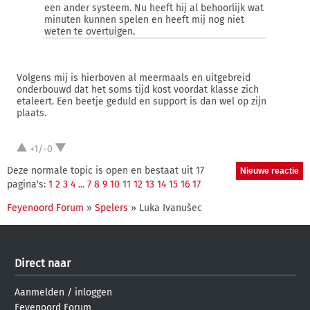
een ander systeem. Nu heeft hij al behoorlijk wat
minuten kunnen spelen en heeft mij nog niet
weten te overtuigen.
Volgens mij is hierboven al meermaals en uitgebreid
onderbouwd dat het soms tijd kost voordat klasse zich
etaleert. Een beetje geduld en support is dan wel op zijn
plaats.
+1/-0
Deze normale topic is open en bestaat uit 17
pagina's:
1
2
3
4
...
7
8
9
10
11
12
13
14
15
16
17
Feyenoord Forum
»
Spelers
» Luka Ivanušec
Direct naar
Aanmelden
/
inloggen
Feyenoord Forum