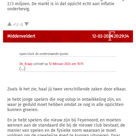
2/3 miljoen. De markt is in dat opzicht echt aan inflatie
onderhevig.
+1/-0
MIddenveldert
12-02-2024 20:29:34
open/sluit de onderstaande quote:
Dn_Kraaij
schreef op
12 februari 2024 om 15:11
:
(…)
Zoals ik het zie, haal jij twee verschillende zaken door elkaar.
Je hebt jonge spelers die nog volop in ontwikkeling zijn, en
waar je geduld moet hebben omdat ze nog in alle opzichten
kunnen groeien.
En je hebt spelers die nieuw zijn bij Feyenoord, en moeten
wennen aan de standaard die bij de nieuwe club bestaat; de
manier van spelen en de fysieke norm waaraan je moet
voldoen om de speelwijze goed te kunnen uitvoeren. Daar