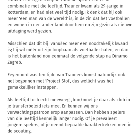
combinatie met die leeftijd. Trauner kwam als 29-jarige in
Rotterdam, en had niet veel tijd nodig. Ik denk dat hij ook
meer 'een man van de wereld' is, in de zin dat het voetballen
en wonen in een ander land door hem en zijn gezin als nieuwe
uitdaging werd gezien.
Misschien dat dit bij Ivanušec meer een noodzakelijk kwaad
is; hij wil méér uit zijn loopbaan als voetballer halen, en dan
is het buitenland nou eenmaal de volgende stap na Dinamo
Zagreb.
Feyenoord was ten tijde van Trauners komst natuurlijk ook
net begonnen met 'Project Slot', dus wellicht was het
gemakkelijker instappen.
Als leeftijd toch echt meeweegt, kun/moet je daar als club in
je transferbeleid iets mee. En kunnen wij ons
verwachtingspatroon erop aanpassen. Dan hebben spelers
van die leeftijd kennelijk langer nodig. Of je prevaleert
jongere spelers, of je neemt bepaalde karaktertrekken mee in
de scouting.