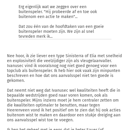
Erg eigenlijk wat we zeggen over een
buitenspeler. "Hij probeerde af en toe ook
buitenom een actie te maken"...
Dat zou één van de hoofdtaken van een goeie
buitenspeler moeten zijn. We zijn al snel
tevreden merk ik...
Nee hoor, ik zie liever een type Sinisterra of Elia met snelheid
en explosiviteit die veelzijdiger zijn als vleugelaanvaller.
Ivanusec vind ik vooralsnog nog niet goed genoeg voor een
topclub als buitenspeler. Ik heb hier ook vaak zijn minpunten
beschreven en hoe dat ons aanvalsspel niet ten goede is
gekomen.
Dat neemt niet weg dat Ivanusec wel kwaliteiten heeft die in
bepaalde wedstrijden goed naar voren komen, ook als
buitenspeler. Mijns inziens moet je hem centraler zetten om
die kwaliteiten optimaler te benutten, maar tegen
Heerenveen vond ik het positief om te zien dat hij ook acties
buitenom wist te maken en daardoor een stukje dreiging aan
ons aanvalsspel wist toe te voegen.
Ik ben het geheel met je eens dat je beter Sauer (of