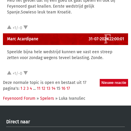
Heb het gevoel dat hij een goed EK gaat spelen en ook bij
Feyenoord gaat knallen. Eerste wedstrijd gelijk
Spanje.Sowieso leuk team Kroatië.
+1/-0
Marc Acardipane
31-07-2024 22:00:01
Speelde bijna hele wedstrijd kunnen we vast een streep
zetten voor zondag wegens teveel belasting. Zonde.
+1/-0
Deze normale topic is open en bestaat uit 17
pagina's:
1
2
3
4
...
11
12
13
14
15
16
17
Feyenoord Forum
»
Spelers
» Luka Ivanušec
Direct naar