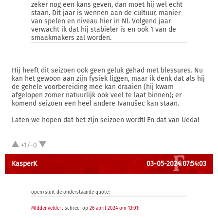
zeker nog een kans geven, dan moet hij wel echt
staan. Dit jaar is wennen aan de cultuur, manier
van spelen en niveau hier in Nl. Volgend jaar
verwacht ik dat hij stabieler is en ook 1 van de
smaakmakers zal worden.
Hij heeft dit seizoen ook geen geluk gehad met blessures. Nu
kan het gewoon aan zijn fysiek liggen, maar ik denk dat als hij
de gehele voorbereiding mee kan draaien (hij kwam
afgelopen zomer natuurlijk ook veel te laat binnen); er
komend seizoen een heel andere Ivanušec kan staan.
Laten we hopen dat het zíjn seizoen wordt! En dat van Ueda!
+1/-0
KasperK
03-05-2024 07:54:03
open/sluit de onderstaande quote:
MIddenveldert
schreef op
26 april 2024 om 13:01
: