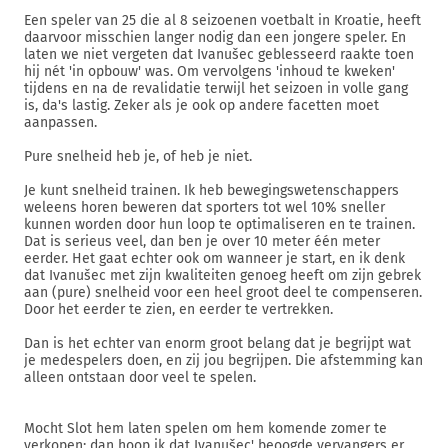
Een speler van 25 die al 8 seizoenen voetbalt in Kroatie, heeft
daarvoor misschien langer nodig dan een jongere speler. En
laten we niet vergeten dat Ivanušec geblesseerd raakte toen
hij nét 'in opbouw' was. Om vervolgens 'inhoud te kweken'
tijdens en na de revalidatie terwijl het seizoen in volle gang
is, da's lastig. Zeker als je ook op andere facetten moet
aanpassen.
Pure snelheid heb je, of heb je niet.
Je kunt snelheid trainen. Ik heb bewegingswetenschappers
weleens horen beweren dat sporters tot wel 10% sneller
kunnen worden door hun loop te optimaliseren en te trainen.
Dat is serieus veel, dan ben je over 10 meter één meter
eerder. Het gaat echter ook om wanneer je start, en ik denk
dat Ivanušec met zijn kwaliteiten genoeg heeft om zijn gebrek
aan (pure) snelheid voor een heel groot deel te compenseren.
Door het eerder te zien, en eerder te vertrekken.
Dan is het echter van enorm groot belang dat je begrijpt wat
je medespelers doen, en zij jou begrijpen. Die afstemming kan
alleen ontstaan door veel te spelen.
Mocht Slot hem laten spelen om hem komende zomer te
verkopen; dan hoop ik dat Ivanušec' beoogde vervangers er