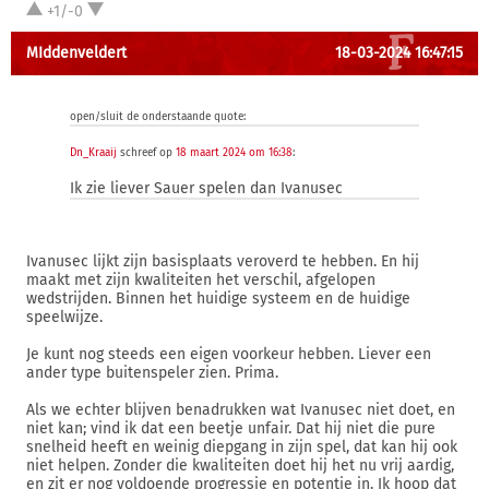
+1/-0
MIddenveldert
18-03-2024 16:47:15
open/sluit de onderstaande quote:
Dn_Kraaij
schreef op
18 maart 2024 om 16:38
:
Ik zie liever Sauer spelen dan Ivanusec
Ivanusec lijkt zijn basisplaats veroverd te hebben. En hij
maakt met zijn kwaliteiten het verschil, afgelopen
wedstrijden. Binnen het huidige systeem en de huidige
speelwijze.
Je kunt nog steeds een eigen voorkeur hebben. Liever een
ander type buitenspeler zien. Prima.
Als we echter blijven benadrukken wat Ivanusec niet doet, en
niet kan; vind ik dat een beetje unfair. Dat hij niet die pure
snelheid heeft en weinig diepgang in zijn spel, dat kan hij ook
niet helpen. Zonder die kwaliteiten doet hij het nu vrij aardig,
en zit er nog voldoende progressie en potentie in. Ik hoop dat