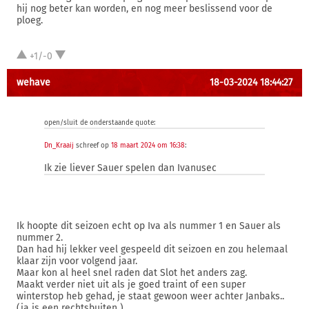
hij nog beter kan worden, en nog meer beslissend voor de
ploeg.
+1/-0
wehave
18-03-2024 18:44:27
open/sluit de onderstaande quote:
Dn_Kraaij
schreef op
18 maart 2024 om 16:38
:
Ik zie liever Sauer spelen dan Ivanusec
Ik hoopte dit seizoen echt op Iva als nummer 1 en Sauer als
nummer 2.
Dan had hij lekker veel gespeeld dit seizoen en zou helemaal
klaar zijn voor volgend jaar.
Maar kon al heel snel raden dat Slot het anders zag.
Maakt verder niet uit als je goed traint of een super
winterstop heb gehad, je staat gewoon weer achter Janbaks..
(ja is een rechtsbuiten )