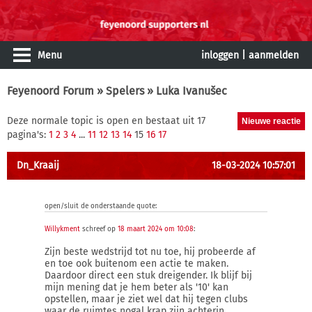
Menu
inloggen
|
aanmelden
Feyenoord Forum
»
Spelers
» Luka Ivanušec
Deze normale topic is open en bestaat uit 17
pagina's:
1
2
3
4
...
11
12
13
14
15
16
17
Dn_Kraaij
18-03-2024 10:57:01
open/sluit de onderstaande quote:
Willykment
schreef op
18 maart 2024 om 10:08
:
Zijn beste wedstrijd tot nu toe, hij probeerde af
en toe ook buitenom een actie te maken.
Daardoor direct een stuk dreigender. Ik blijf bij
mijn mening dat je hem beter als '10' kan
opstellen, maar je ziet wel dat hij tegen clubs
waar de ruimtes nogal krap zijn achterin