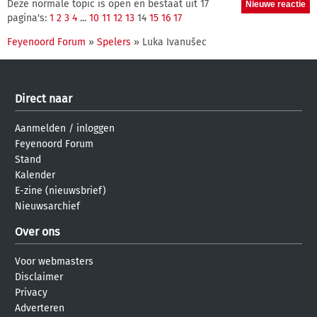
Deze normale topic is open en bestaat uit 17
pagina's:
1
2
3
4
...
10
11
12
13
14
15
16
17
Feyenoord Forum
»
Spelers
» Luka Ivanušec
Direct naar
Aanmelden
/
inloggen
Feyenoord Forum
Stand
Kalender
E-zine (nieuwsbrief)
Nieuwsarchief
Over ons
Voor webmasters
Disclaimer
Privacy
Adverteren