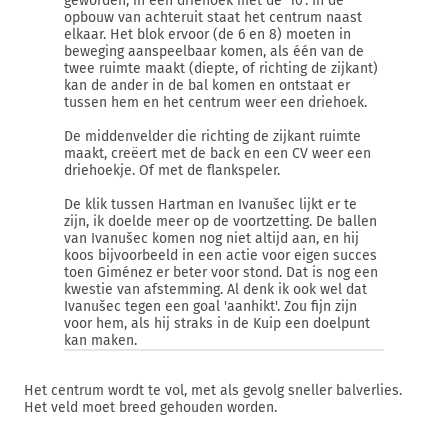
geworden, in een driehoek met de '10'. In de
opbouw van achteruit staat het centrum naast
elkaar. Het blok ervoor (de 6 en 8) moeten in
beweging aanspeelbaar komen, als één van de
twee ruimte maakt (diepte, of richting de zijkant)
kan de ander in de bal komen en ontstaat er
tussen hem en het centrum weer een driehoek.
De middenvelder die richting de zijkant ruimte
maakt, creëert met de back en een CV weer een
driehoekje. Of met de flankspeler.
De klik tussen Hartman en Ivanušec lijkt er te
zijn, ik doelde meer op de voortzetting. De ballen
van Ivanušec komen nog niet altijd aan, en hij
koos bijvoorbeeld in een actie voor eigen succes
toen Giménez er beter voor stond. Dat is nog een
kwestie van afstemming. Al denk ik ook wel dat
Ivanušec tegen een goal 'aanhikt'. Zou fijn zijn
voor hem, als hij straks in de Kuip een doelpunt
kan maken.
Het centrum wordt te vol, met als gevolg sneller balverlies.
Het veld moet breed gehouden worden.