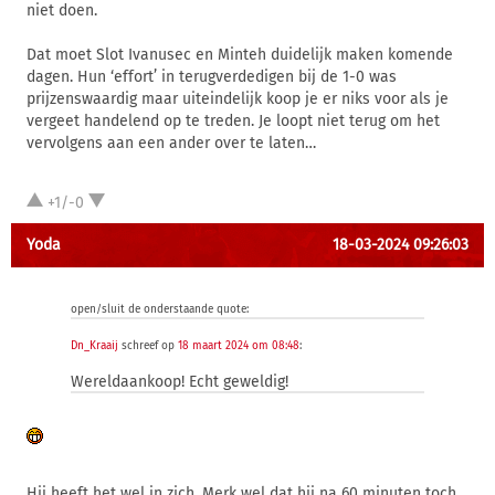
niet doen.
Dat moet Slot Ivanusec en Minteh duidelijk maken komende
dagen. Hun ‘effort’ in terugverdedigen bij de 1-0 was
prijzenswaardig maar uiteindelijk koop je er niks voor als je
vergeet handelend op te treden. Je loopt niet terug om het
vervolgens aan een ander over te laten…
+1/-0
Yoda
18-03-2024 09:26:03
open/sluit de onderstaande quote:
Dn_Kraaij
schreef op
18 maart 2024 om 08:48
:
Wereldaankoop! Echt geweldig!
Hij heeft het wel in zich. Merk wel dat hij na 60 minuten toch