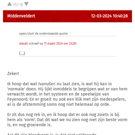
+1/-0
MIddenveldert
12-03-2024 10:40:28
open/sluit de onderstaande quote:
danall
schreef op
11 maart 2024 om 23:28
:
(...)
Zeker!
Ik hoop dat wat Ivanušec nu laat zien, is wat hij kan in
'normale' doen. Hij lijkt inmiddels te begrijpen wat er van hem
verwacht wordt, in het systeem en de speelwijze van
Feyenoord. En er groeit nu ook een klik met zijn medespelers,
al is de afstemming soms nog niet helemaal op orde.
Er zit dus nog rek in, en ik hoop dat er ook nog zoiets is bij
hem als 'vorm'. Dat dit wat we nu zien nog niet zijn beste vorm
is, en nog groeiende is.