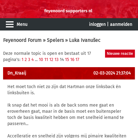
Menu
inloggen
|
aanmelden
Feyenoord Forum
»
Spelers
» Luka Ivanušec
Deze normale topic is open en bestaat uit 17
pagina's:
1
2
3
4
...
10
11
12
13
14
15
16
17
Dn_Kraaij
02-03-2024 21:37:04
Het moet toch niet zo zijn dat Hartman onze linksback én
linksbuiten is.
Ik snap dat het mooi is als de back soms mee gaat en
eroverheen gaat, maar in de basis moet een buitenspeler
toch de basis kwaliteit hebben om met snelheid iemand te
passeren...
Accelleratie en snelheid zijn volgens mij pimaire kwaliteiten