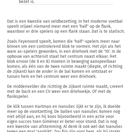
bezet is.
Dat is een kwestie van veldbezetting. In het moderne voetbal
speelt vrijwel niemand meer met een 'half' op de flank,
waardoor er drie spelers op een flank staan. Dat is te statisch.
Zoals Feyenoord speelt, komen die 'half'-spelers meer naar
binnen om een controlerend blok te vormen. Het zijn als het
ware as-spelers geworden, in een driehoek met de '10'. In de
opbouw van achteruit staat het centrum naast elkaar. Het
blok ervoor (de 6 en 8) moeten in beweging aanspeelbaar
komen, als één van de twee ruimte maakt (diepte, of richting
de zijkant) kan de ander in de bal komen en ontstaat er
tussen hem en het centrum weer een driehoek.
De middenvelder die richting de zijkant ruimte maakt, creëert
met de back en een CV weer een driehoekje. Of met de
flankspeler.
De klik tussen Hartman en Ivanušec lijkt er te zijn, ik doelde
meer op de voortzetting. De ballen van Ivanušec komen nog
niet altijd aan, en hij koos bijvoorbeeld in een actie voor
eigen succes toen Giménez er beter voor stond. Dat is nog
een kwestie van afstemming. Al denk ik ook wel dat Ivanušec
tegen een goal 'aanhikt'. Zou fijn zijn voor hem, als hij straks