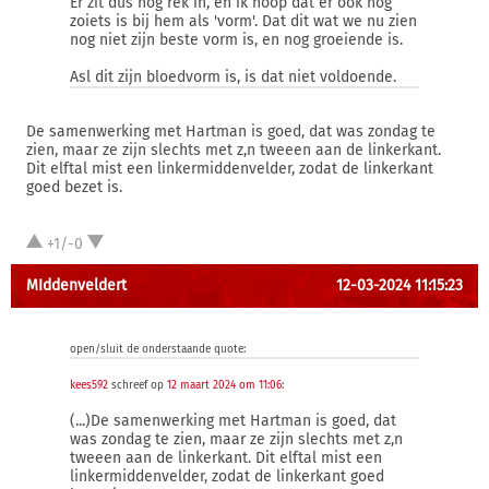
Er zit dus nog rek in, en ik hoop dat er ook nog
zoiets is bij hem als 'vorm'. Dat dit wat we nu zien
nog niet zijn beste vorm is, en nog groeiende is.
Asl dit zijn bloedvorm is, is dat niet voldoende.
De samenwerking met Hartman is goed, dat was zondag te
zien, maar ze zijn slechts met z,n tweeen aan de linkerkant.
Dit elftal mist een linkermiddenvelder, zodat de linkerkant
goed bezet is.
+1/-0
MIddenveldert
12-03-2024 11:15:23
open/sluit de onderstaande quote:
kees592
schreef op
12 maart 2024 om 11:06
:
(...)De samenwerking met Hartman is goed, dat
was zondag te zien, maar ze zijn slechts met z,n
tweeen aan de linkerkant. Dit elftal mist een
linkermiddenvelder, zodat de linkerkant goed