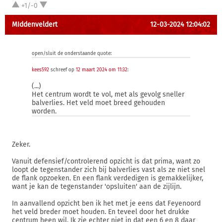
+1/-0
MIddenveldert
12-03-2024 12:04:02
open/sluit de onderstaande quote:
kees592
schreef op
12 maart 2024 om 11:32
:
(...)
Het centrum wordt te vol, met als gevolg sneller
balverlies. Het veld moet breed gehouden
worden.
Zeker.
Vanuit defensief/controlerend opzicht is dat prima, want zo
loopt de tegenstander zich bij balverlies vast als ze niet snel
de flank opzoeken. En een flank verdedigen is gemakkelijker,
want je kan de tegenstander 'opsluiten' aan de zijlijn.
In aanvallend opzicht ben ik het met je eens dat Feyenoord
het veld breder moet houden. En teveel door het drukke
centrum heen wil. Ik zie echter niet in dat een 6 en 8 daar