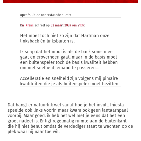
open/sluit de onderstaande quote:
Dn_Kraaij
schreef op
02 maart 2024 om 21:37
:
Het moet toch niet zo zijn dat Hartman onze
linksback én linksbuiten is.
Ik snap dat het mooi is als de back soms mee
gaat en eroverheen gaat, maar in de basis moet
een buitenspeler toch de basis kwaliteit hebben
om met snelheid iemand te passeren...
Accelleratie en snelheid zijn volgens mij pimaire
kwaliteiten die je als buitenspeler moet bezitten.
Dat hangt er natuurlijk wel vanaf hoe je het invult. Iniesta
speelde ook links voorin maar kwam ook geen lantaarnpaal
voorbij. Maar goed, ik heb het wel met je eens dat het een
groot nadeel is. Er ligt regelmatig ruimte aan de buitenkant
die hij niet benut omdat de verdediger staat te wachten op de
plek waar hij naar toe wil.