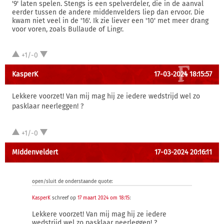
'9' laten spelen. Stengs is een spelverdeler, die in de aanval
eerder tussen de andere middenvelders liep dan ervoor. Die
kwam niet veel in de '16'. Ik zie liever een '10' met meer drang
voor voren, zoals Bullaude of Lingr.
+1/-0
KasperK
17-03-2024 18:15:57
Lekkere voorzet! Van mij mag hij ze iedere wedstrijd wel zo
pasklaar neerleggen! ?
+1/-0
MIddenveldert
17-03-2024 20:16:11
open/sluit de onderstaande quote:
KasperK
schreef op
17 maart 2024 om 18:15
:
Lekkere voorzet! Van mij mag hij ze iedere
wedstrijd wel zo pasklaar neerleggen! ?