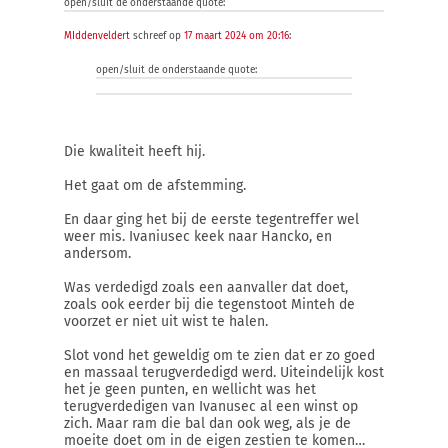
open/sluit de onderstaande quote:
MIddenveldert
schreef op
17 maart 2024 om 20:16
:
open/sluit de onderstaande quote:
Die kwaliteit heeft hij.
Het gaat om de afstemming.
En daar ging het bij de eerste tegentreffer wel
weer mis. Ivaniusec keek naar Hancko, en
andersom.
Was verdedigd zoals een aanvaller dat doet,
zoals ook eerder bij die tegenstoot Minteh de
voorzet er niet uit wist te halen.
Slot vond het geweldig om te zien dat er zo goed
en massaal terugverdedigd werd. Uiteindelijk kost
het je geen punten, en wellicht was het
terugverdedigen van Ivanusec al een winst op
zich. Maar ram die bal dan ook weg, als je de
moeite doet om in de eigen zestien te komen…