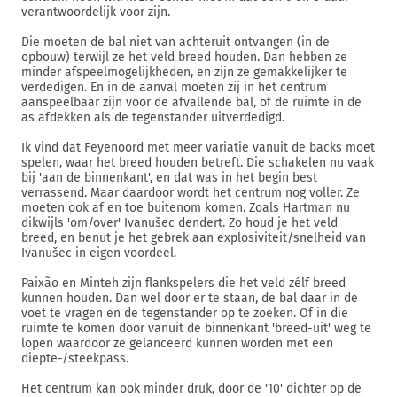
verantwoordelijk voor zijn.
Die moeten de bal niet van achteruit ontvangen (in de
opbouw) terwijl ze het veld breed houden. Dan hebben ze
minder afspeelmogelijkheden, en zijn ze gemakkelijker te
verdedigen. En in de aanval moeten zij in het centrum
aanspeelbaar zijn voor de afvallende bal, of de ruimte in de
as afdekken als de tegenstander uitverdedigd.
Ik vind dat Feyenoord met meer variatie vanuit de backs moet
spelen, waar het breed houden betreft. Die schakelen nu vaak
bij 'aan de binnenkant', en dat was in het begin best
verrassend. Maar daardoor wordt het centrum nog voller. Ze
moeten ook af en toe buitenom komen. Zoals Hartman nu
dikwijls 'om/over' Ivanušec dendert. Zo houd je het veld
breed, en benut je het gebrek aan explosiviteit/snelheid van
Ivanušec in eigen voordeel.
Paixão en Minteh zijn flankspelers die het veld zélf breed
kunnen houden. Dan wel door er te staan, de bal daar in de
voet te vragen en de tegenstander op te zoeken. Of in die
ruimte te komen door vanuit de binnenkant 'breed-uit' weg te
lopen waardoor ze gelanceerd kunnen worden met een
diepte-/steekpass.
Het centrum kan ook minder druk, door de '10' dichter op de