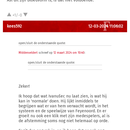
Asl dit zijn bloedvorm is, is dat niet voldoende.
+1/-0
kees592
12-03-2024 11:06:02
open/sluit de onderstaande quote:
MIddenveldert
schreef op
12 maart 2024 om 10:40
:
open/sluit de onderstaande quote:
Zeker!
Ik hoop dat wat Ivanušec nu laat zien, is wat hij
kan in 'normale' doen. Hij lijkt inmiddels te
begrijpen wat er van hem verwacht wordt, in het
systeem en de speelwijze van Feyenoord. En er
groeit nu ook een klik met zijn medespelers, al is
de afstemming soms nog niet helemaal op orde.