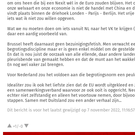
om ons heen die bij een Nexit wél in de Euro zouden blijven. Het 
onze welvaart en onze economie is niet de handel met China en d
vindt plaats binnen de driehoek Londen - Parijs - Berlijn. Het vrij
iets wat ik niet zou willen opgeven.
Wat we nu moeten doen om iets vanuit NL naar het VK te krijgen 
daar een aardig voorbeeld van.
Brussel heeft daarnaast geen bezuinigingsfetish. Men verwacht e
begrotingsdiscipline maar er is geen enkel middel om de gesteld
En dat is nou juist de oorzaak van alle ellende, daar andere lande
pleurisbende van gemaakt hebben en dat de munt aan het wakkel
En nog wel vaker zal brengen.
Voor Nederland zou het voldoen aan die begrotingsnorm een peule
Idealiter zou ik ook het liefste zien dat de EU wordt uitgekleed en
een samenwerkingsverband waarvoor ze ook ooit is opgericht. Ne
echter niet zelfstandig en alleen het voortouw nemen, door bijvoo
stappen. Samen met Duitsland zou een ander verhaal zijn...
Dit bericht is voor het laatst gewijzigd op 7 november 2022, 11:16:57
+1/-0