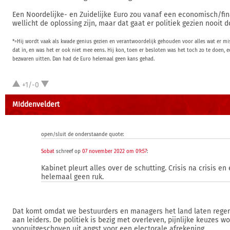
Een Noordelijke- en Zuidelijke Euro zou vanaf een economisch/fin
wellicht de oplossing zijn, maar dat gaat er politiek gezien nooit
*=Hij wordt vaak als kwade genius gezien en verantwoordelijk gehouden voor alles wat er mis
dat in, en was het er ook niet mee eens. Hij kon, toen er besloten was het toch zo te doen, ec
bezwaren uitten. Dan had de Euro helemaal geen kans gehad.
+1/-0
MIddenveldert
open/sluit de onderstaande quote:
Sobat
schreef op
07 november 2022 om 09:57
:
Kabinet pleurt alles over de schutting. Crisis na crisis en
helemaal geen ruk.
Dat komt omdat we bestuurders en managers het land laten reger
aan leiders. De politiek is bezig met overleven, pijnlijke keuzes
vooruitgeschoven uit angst voor een electorale afrekening.