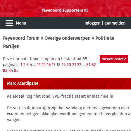
Menu
inloggen
|
aanmelden
Feyenoord Forum
»
Overige onderwerpen
» Politieke
Partijen
Deze normale topic is open en bestaat uit 85
pagina's:
1
2
3
4
...
14
15
16
17
18
19
20
21
22
...
81
82
83
84
85
Marc Acardipane
Asieldeal nog niet rond: VVD-fractie stemt er niet mee in
De vier coalitiepartijen zijn het vandaag niet eens geworden ove
waarmee het gemakkelijker wordt om gemeenten te verplichten as
vangen.