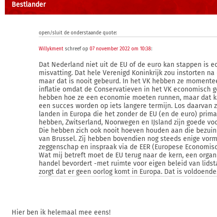
Bestlander
open/sluit de onderstaande quote:
Willykment
schreef op
07 november 2022 om 10:38
:
Dat Nederland niet uit de EU of de euro kan stappen is e
misvatting. Dat hele Verenigd Koninkrijk zou instorten na 
maar dat is nooit gebeurd. In het VK hebben ze momente
inflatie omdat de Conservatieven in het VK economisch 
hebben hoe ze een economie moeten runnen, maar dat k
een succes worden op iets langere termijn. Los daarvan zi
landen in Europa die het zonder de EU (en de euro) prima
hebben, Zwitserland, Noorwegen en IJsland zijn goede vo
Die hebben zich ook nooit hoeven houden aan die bezuini
van Brussel. Zij hebben bovendien nog steeds enige vor
zeggenschap en inspraak via de EER (Europese Economis
Wat mij betreft moet de EU terug naar de kern, een organ
handel bevordert -met ruimte voor eigen beleid van lidst
zorgt dat er geen oorlog komt in Europa. Dat is voldoende
Hier ben ik helemaal mee eens!