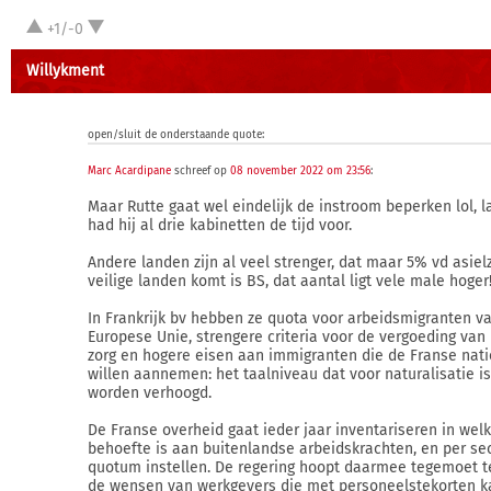
+1/-0
Willykment
open/sluit de onderstaande quote:
Marc Acardipane
schreef op
08 november 2022 om 23:56
:
Maar Rutte gaat wel eindelijk de instroom beperken lol,
had hij al drie kabinetten de tijd voor.
Andere landen zijn al veel strenger, dat maar 5% vd asiel
veilige landen komt is BS, dat aantal ligt vele male hoger!
In Frankrijk bv hebben ze quota voor arbeidsmigranten v
Europese Unie, strengere criteria voor de vergoeding va
zorg en hogere eisen aan immigranten die de Franse natio
willen aannemen: het taalniveau dat voor naturalisatie is
worden verhoogd.
De Franse overheid gaat ieder jaar inventariseren in wel
behoefte is aan buitenlandse arbeidskrachten, en per se
quotum instellen. De regering hoopt daarmee tegemoet 
de wensen van werkgevers die met personeelstekorten 