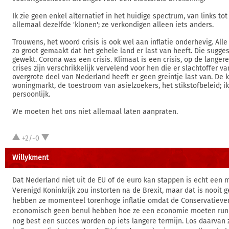
Ik zie geen enkel alternatief in het huidige spectrum, van links tot
allemaal dezelfde 'klonen'; ze verkondigen alleen iets anders.
Trouwens, het woord crisis is ook wel aan inflatie onderhevig. Al
zo groot gemaakt dat het gehele land er last van heeft. Die sugge
gewekt. Corona was een crisis. Klimaat is een crisis, op de langere
crises zijn verschrikkelijk vervelend voor hen die er slachtoffer van
overgrote deel van Nederland heeft er geen greintje last van. De 
woningmarkt, de toestroom van asielzoekers, het stikstofbeleid; ik
persoonlijk.
We moeten het ons niet allemaal laten aanpraten.
+2/-0
Willykment
Dat Nederland niet uit de EU of de euro kan stappen is echt een m
Verenigd Koninkrijk zou instorten na de Brexit, maar dat is nooit g
hebben ze momenteel torenhoge inflatie omdat de Conservatieven
economisch geen benul hebben hoe ze een economie moeten run
nog best een succes worden op iets langere termijn. Los daarvan z