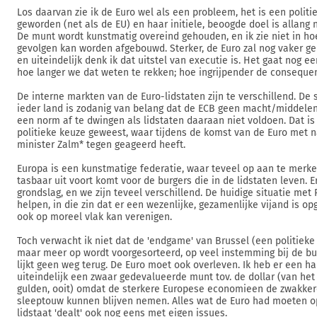
Los daarvan zie ik de Euro wel als een probleem, het is een politi
geworden (net als de EU) en haar initiele, beoogde doel is allang
De munt wordt kunstmatig overeind gehouden, en ik zie niet in ho
gevolgen kan worden afgebouwd. Sterker, de Euro zal nog vaker 
en uiteindelijk denk ik dat uitstel van executie is. Het gaat nog e
hoe langer we dat weten te rekken; hoe ingrijpender de consequen
De interne markten van de Euro-lidstaten zijn te verschillend. De 
ieder land is zodanig van belang dat de ECB geen macht/middele
een norm af te dwingen als lidstaten daaraan niet voldoen. Dat i
politieke keuze geweest, waar tijdens de komst van de Euro met
minister Zalm* tegen geageerd heeft.
Europa is een kunstmatige federatie, waar teveel op aan te merke
tasbaar uit voort komt voor de burgers die in de lidstaten leven. E
grondslag, en we zijn teveel verschillend. De huidige situatie me
helpen, in die zin dat er een wezenlijke, gezamenlijke vijand is o
ook op moreel vlak kan verenigen.
Toch verwacht ik niet dat de 'endgame' van Brussel (een politieke
maar meer op wordt voorgesorteerd, op veel instemming bij de bu
lijkt geen weg terug. De Euro moet ook overleven. Ik heb er een har
uiteindelijk een zwaar gedevalueerde munt tov. de dollar (van het 
gulden, ooit) omdat de sterkere Europese economieen de zwakke
sleeptouw kunnen blijven nemen. Alles wat de Euro had moeten o
lidstaat 'dealt' ook nog eens met eigen issues.