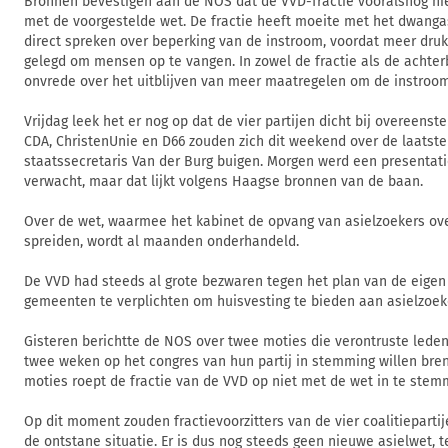
Bronnen bevestigen aan de NOS dat de VVD-fractie vooralsnog n
met de voorgestelde wet. De fractie heeft moeite met het dwanga
direct spreken over beperking van de instroom, voordat meer dr
gelegd om mensen op te vangen. In zowel de fractie als de achterb
onvrede over het uitblijven van meer maatregelen om de instroom
Vrijdag leek het er nog op dat de vier partijen dicht bij overeens
CDA, ChristenUnie en D66 zouden zich dit weekend over de laatst
staatssecretaris Van der Burg buigen. Morgen werd een presentati
verwacht, maar dat lijkt volgens Haagse bronnen van de baan.
Over de wet, waarmee het kabinet de opvang van asielzoekers ov
spreiden, wordt al maanden onderhandeld.
De VVD had steeds al grote bezwaren tegen het plan van de eigen
gemeenten te verplichten om huisvesting te bieden aan asielzoek
Gisteren berichtte de NOS over twee moties die verontruste lede
twee weken op het congres van hun partij in stemming willen bre
moties roept de fractie van de VVD op niet met de wet in te stem
Op dit moment zouden fractievoorzitters van de vier coalitieparti
de ontstane situatie. Er is dus nog steeds geen nieuwe asielwet, 