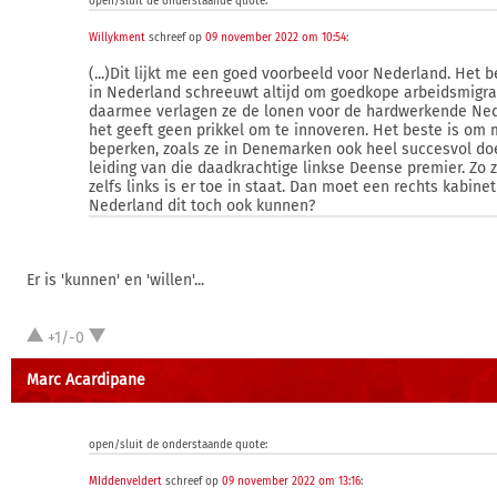
open/sluit de onderstaande quote:
Willykment
schreef op
09 november 2022 om 10:54
:
(...)Dit lijkt me een goed voorbeeld voor Nederland. Het b
in Nederland schreeuwt altijd om goedkope arbeidsmigr
daarmee verlagen ze de lonen voor de hardwerkende Ne
het geeft geen prikkel om te innoveren. Het beste is om m
beperken, zoals ze in Denemarken ook heel succesvol do
leiding van die daadkrachtige linkse Deense premier. Zo z
zelfs links is er toe in staat. Dan moet een rechts kabinet
Nederland dit toch ook kunnen?
Er is 'kunnen' en 'willen'...
+1/-0
Marc Acardipane
open/sluit de onderstaande quote:
MIddenveldert
schreef op
09 november 2022 om 13:16
: