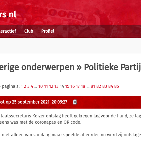
teractief
Club
Profiel
erige onderwerpen
» Politieke Parti
5 pagina's:
1
2
3
4
...
10
11
12
13
14
15
16
17
18
...
81
82
83
84
85
st op 25 september 2021, 20:09:27
staatssecretaris Keizer ontslag heeft gekregen lag voor de hand, ze lag
 eens was met de coronapas en OR code.
is niet alleen van vandaag maar speelde al eerder, nu werd zij ontslag