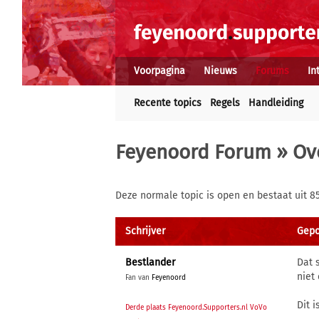
Voorpagina
Nieuws
Forums
In
Recente topics
Regels
Handleiding
Feyenoord Forum
»
Ov
Deze normale topic is open en bestaat uit 8
Schrijver
Gepo
Bestlander
Dat 
niet
Fan van
Feyenoord
Dit 
Derde plaats Feyenoord.Supporters.nl VoVo