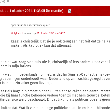
1/-0
st op 1 oktober 2021, 11:33:05
(in reactie)
open/sluit de onderstaande quote:
Willykment
schreef op
01 oktober 2021 om 10:22
:
Kaag is christelijk. Dat zie je ook terug aan het feit dat ze na
maken. Als katholiek kan dat allemaal.
et niet wat Kaag 'van huis uit' is, christelijk of iets anders. Haar ven
leem is mijn inziens.
 ik wel mijn bedenkingen bij heb, is dat hij (Anis al-Qaq) actief is (g
groeperingen onderhoudt waar Nederland op zijn zachtst gezegd lieve
 is in die zin zeker geen lieverdje.
Kaag als hoge diplomaat binnen Buitenlandse Zaken een aantal recht
) die bij haar functie behoorde verloor toen zij met hem trouwde, betek
igheidsrisico werd beschouwd. En dat lijkt nu als politicus opeens gee
 buiten dat. Wat ik van de huidige politieke situatie en in het bijzond