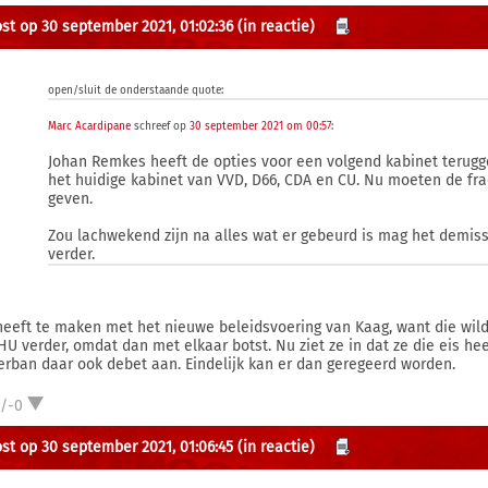
st op 30 september 2021, 01:02:36
(in reactie)
open/sluit de onderstaande quote:
Marc Acardipane
schreef op
30 september 2021 om 00:57
:
Johan Remkes heeft de opties voor een volgend kabinet terugg
het huidige kabinet van VVD, D66, CDA en CU. Nu moeten de frac
geven.
Zou lachwekend zijn na alles wat er gebeurd is mag het demiss
verder.
heeft te maken met het nieuwe beleidsvoering van Kaag, want die wil
HU verder, omdat dan met elkaar botst. Nu ziet ze in dat ze die eis heef
erban daar ook debet aan. Eindelijk kan er dan geregeerd worden.
1/-0
st op 30 september 2021, 01:06:45
(in reactie)