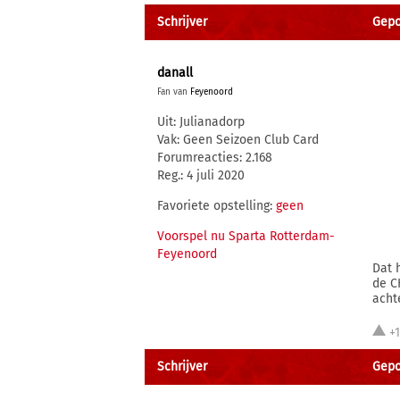
Schrijver
Gepo
danall
Fan van
Feyenoord
Uit: Julianadorp
Vak: Geen Seizoen Club Card
Forumreacties: 2.168
Reg.: 4 juli 2020
Favoriete opstelling:
geen
Voorspel nu Sparta Rotterdam-
Feyenoord
Dat 
de C
acht
+
Schrijver
Gepo