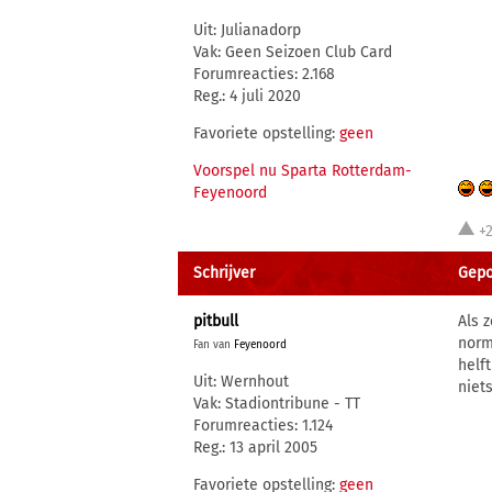
Uit: Julianadorp
Vak: Geen Seizoen Club Card
Forumreacties: 2.168
Reg.: 4 juli 2020
Favoriete opstelling:
geen
Voorspel nu Sparta Rotterdam-
Feyenoord
+
Schrijver
Gepo
pitbull
Als 
norm
Fan van
Feyenoord
helf
Uit: Wernhout
niet
Vak: Stadiontribune - TT
Forumreacties: 1.124
Reg.: 13 april 2005
Favoriete opstelling:
geen