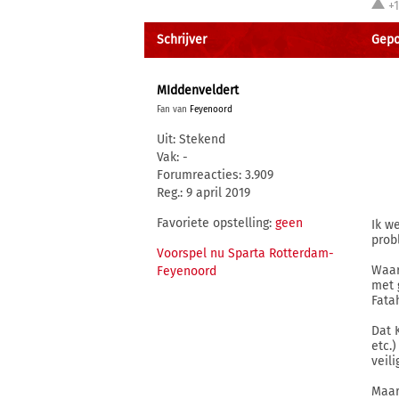
+
Schrijver
Gepo
MIddenveldert
Fan van
Feyenoord
Uit: Stekend
Vak: -
Forumreacties: 3.909
Reg.: 9 april 2019
Favoriete opstelling:
geen
Ik we
prob
Voorspel nu Sparta Rotterdam-
Waar
Feyenoord
met 
Fatah
Dat 
etc.
veil
Maar