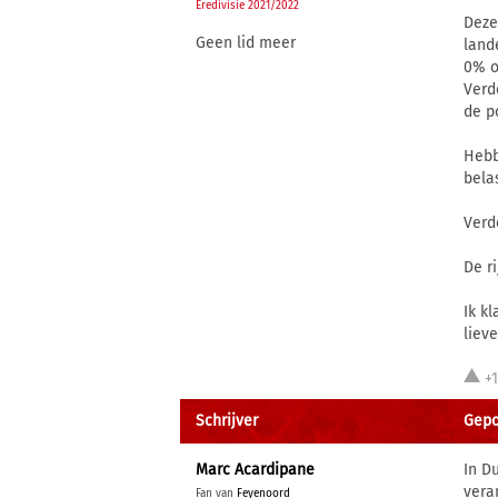
Eredivisie 2021/2022
Deze
Geen lid meer
land
0% of
Verd
de p
Hebb
bela
Verd
De r
Ik k
liev
+
Schrijver
Gepo
Marc Acardipane
In D
vera
Fan van
Feyenoord