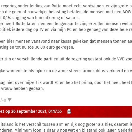
 regering onder leiding van Rutte moet echt verdwijnen, er zijn grote b
en die geen of nauwelijks belasting betalen, de mensen met een AOW
 0,1% stijging van hun uitkering of salaris.
er heeft Rutte laten zien een leugenaar te zijn, er zullen mensen wel
olitiek iedere dag op TV en via mijn PC en heb genoeg van deze hele reg
en hier mensen vanavond naar kassa gekeken dat mensen tonnen aan
sting en tot nu toe 30.00 euro gekregen.
er zijn er verschillende partijen uit de regering gestapt ook de VVD zo
ijke worden steeds rijker en de arme steeds armer, dit is verkeerd en v
laag niet over mijzelf ik wordt 70 en heb het prima, door het heel, hee
e vrouw hebben gedaan.
1/-0
st op 26 september 2021, 01:17:55
uitsland is het verschil tussen arm en rijk nog groter als hier, daarom
nderen. Minimum loon is daar 8 nog wat en bijstand ook lager, Nederlan