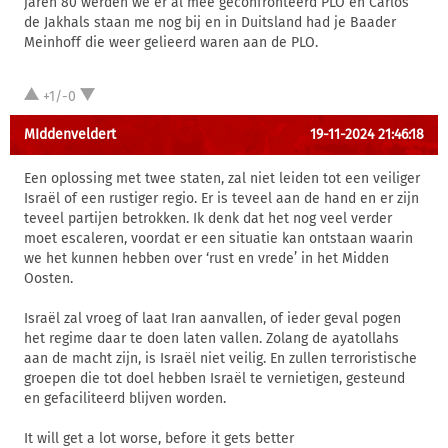
jaren 80 werden we er al mee geconfronteerd PLO en Carlos
de Jakhals staan me nog bij en in Duitsland had je Baader
Meinhoff die weer gelieerd waren aan de PLO.
+1/-0
MIddenveldert
19-11-2024 21:46:18
Een oplossing met twee staten, zal niet leiden tot een veiliger
Israël of een rustiger regio. Er is teveel aan de hand en er zijn
teveel partijen betrokken. Ik denk dat het nog veel verder
moet escaleren, voordat er een situatie kan ontstaan waarin
we het kunnen hebben over ‘rust en vrede’ in het Midden
Oosten.
Israël zal vroeg of laat Iran aanvallen, of ieder geval pogen
het regime daar te doen laten vallen. Zolang de ayatollahs
aan de macht zijn, is Israël niet veilig. En zullen terroristische
groepen die tot doel hebben Israël te vernietigen, gesteund
en gefaciliteerd blijven worden.
It will get a lot worse, before it gets better