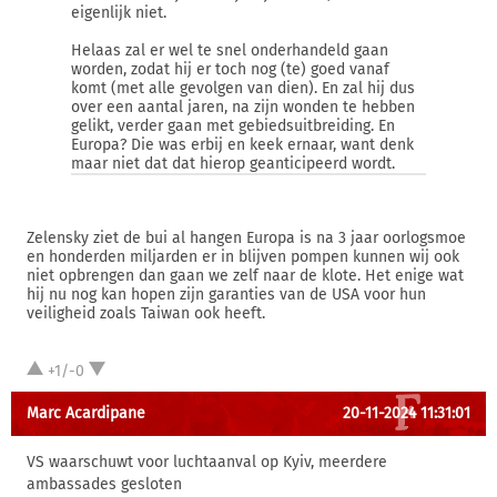
eigenlijk niet.
Helaas zal er wel te snel onderhandeld gaan
worden, zodat hij er toch nog (te) goed vanaf
komt (met alle gevolgen van dien). En zal hij dus
over een aantal jaren, na zijn wonden te hebben
gelikt, verder gaan met gebiedsuitbreiding. En
Europa? Die was erbij en keek ernaar, want denk
maar niet dat dat hierop geanticipeerd wordt.
Zelensky ziet de bui al hangen Europa is na 3 jaar oorlogsmoe
en honderden miljarden er in blijven pompen kunnen wij ook
niet opbrengen dan gaan we zelf naar de klote. Het enige wat
hij nu nog kan hopen zijn garanties van de USA voor hun
veiligheid zoals Taiwan ook heeft.
+1/-0
Marc Acardipane
20-11-2024 11:31:01
VS waarschuwt voor luchtaanval op Kyiv, meerdere
ambassades gesloten