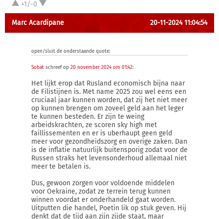
+1/-0
Marc Acardipane
20-11-2024 11:04:54
open/sluit de onderstaande quote:
Sobat
schreef op
20 november 2024 om 01:42
:
Het lijkt erop dat Rusland economisch bijna naar
de Filistijnen is. Met name 2025 zou wel eens een
cruciaal jaar kunnen worden, dat zij het niet meer
op kunnen brengen om zoveel geld aan het leger
te kunnen besteden. Er zijn te weing
arbeidskrachten, ze scoren sky high met
faillissementen en er is uberhaupt geen geld
meer voor gezondheidszorg en overige zaken. Dan
is de inflatie natuurlijk buitensporig zodat voor de
Russen straks het levensonderhoud allemaal niet
meer te betalen is.
Dus, gewoon zorgen voor voldoende middelen
voor Oekraine, zodat ze terrein terug kunnen
winnen voordat er onderhandeld gaat worden.
Uitputten die handel, Poetin lik op stuk geven. Hij
denkt dat de tijd aan zijn zijde staat, maar