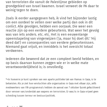
van terroristen die vanuit de Palestijnse gebieden op
grondgebied van Israel kwamen. Israel verweet de PA daar te
weinig tegen te doen.
Zoals ik eerder aangegeven heb, ik vind het bijzonder lastig
om een oordeel te vellen over welke partij dan ook in dit
conlict. Alle gevolgen, hebben een oorzaak. Die weer een
reactie zijn op een eerdere gebeurtenis. Wat weer het gevolg
was van iets anders. etc. etc. Het is een eeuwenlange
opeenstapeling van vingerwijzen ('ja, maar hij doet dit.' 'Hij
deed dat') en consequenties van eerdere gebeurtenissen.
Niemand gaat vrijuit, en inmiddels is het overzicht totaal
verdwenen.
Iedereen die beweerd dat ze een compleet beeld hebben, en
op basis daarvan kunnen zeggen wie er in welke mate
verantwoordelijkheid is; is onvolledig.
*=In hoeverre je kunt spreken van een aparte politieke tak van Hamas in Gaza, is te
betwisten. Als je ziet hoe vervlochten alle organisaties in Gaza met elkaar zijn, zelfs
medewerkers van VN-programma's hebben de aanval van 7 oktober fysiek gefaciliteerd
door vervoer van/onderdak aan wapens en terroristen. Er was/is in Gaza vrijwel geen
scheiding tussen terreur en bestuur/politiek.