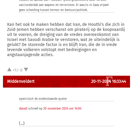
hebben de aanval van 7 oktober fysiek gefaciliteerd door vervoer
van/onderdak aan wapens en terroristen. Er was/is in Gaza vrijwel
geen scheiding tussen terreur en bestuur/politiek.
Kan het ook te maken hebben dat Iran, de Houthi's die zich in
Zuid-Jemen hebben verschanst om piraterij op de koopvaardij
uit te voeren, de dreiging van de vredes overeenkomst van
Israel met Saoudi Arabie te verstoren, wat ze uiteindelijk is
gelukt? De storende factor is en blijft Iran, die de in vrede
levende volkeren volstopt met bedreigingen en
angstaanjagende acties.
+1/-0
MIddenveldert
20-11-2024 16:33:44
open/sluit de onderstaande quote:
danall
schreef op
20 november 2024 om 14:30
:
(...)