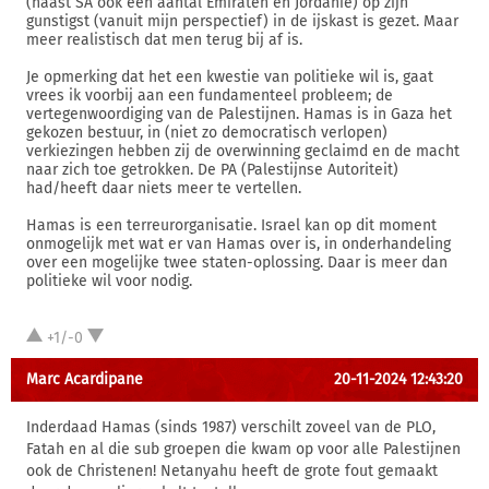
(naast SA ook een aantal Emiraten en Jordanie) op zijn
gunstigst (vanuit mijn perspectief) in de ijskast is gezet. Maar
meer realistisch dat men terug bij af is.
Je opmerking dat het een kwestie van politieke wil is, gaat
vrees ik voorbij aan een fundamenteel probleem; de
vertegenwoordiging van de Palestijnen. Hamas is in Gaza het
gekozen bestuur, in (niet zo democratisch verlopen)
verkiezingen hebben zij de overwinning geclaimd en de macht
naar zich toe getrokken. De PA (Palestijnse Autoriteit)
had/heeft daar niets meer te vertellen.
Hamas is een terreurorganisatie. Israel kan op dit moment
onmogelijk met wat er van Hamas over is, in onderhandeling
over een mogelijke twee staten-oplossing. Daar is meer dan
politieke wil voor nodig.
+1/-0
Marc Acardipane
20-11-2024 12:43:20
Inderdaad Hamas (sinds 1987) verschilt zoveel van de PLO,
Fatah en al die sub groepen die kwam op voor alle Palestijnen
ook de Christenen! Netanyahu heeft de grote fout gemaakt