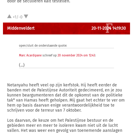
door de seculieren kalt testellen.
+1/-0
MIddenveldert
20-11-2024 14:19:30
open/sluit de onderstaande quote:
Marc Acardipane
schreef op
20 november 2024 om 12:43
:
(...)
Netanyahu heeft veel op zijn kerfstok. Hij heeft eerder de
banden met de Palestijnse Autoriteit gedecimeerd, en je zou
kunnen beargumenteren dat dit de opkomst van de politieke
tak* van Hamas heeft geholpen. Mij gaat het echter te ver om
hem op basis daarvan enige verantwoordelijkheid toe te
schrijven voor de terreur van 7 oktober.
Los daarvan, de keuze om het Palestijnse bestuur en de
gebieden meer en meer te isoleren kwam niet uit de lucht
vallen. Het was weer een gevolg van toenemende aanslagen