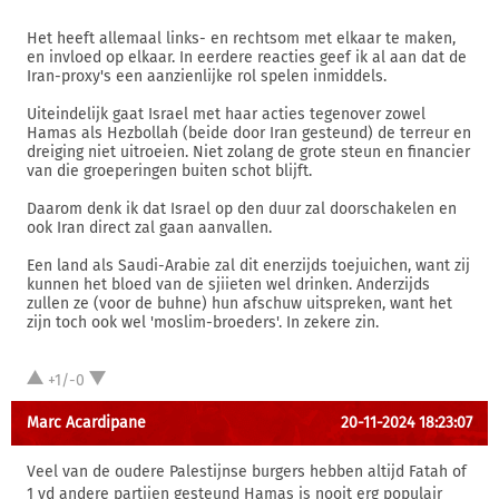
Het heeft allemaal links- en rechtsom met elkaar te maken,
en invloed op elkaar. In eerdere reacties geef ik al aan dat de
Iran-proxy's een aanzienlijke rol spelen inmiddels.
Uiteindelijk gaat Israel met haar acties tegenover zowel
Hamas als Hezbollah (beide door Iran gesteund) de terreur en
dreiging niet uitroeien. Niet zolang de grote steun en financier
van die groeperingen buiten schot blijft.
Daarom denk ik dat Israel op den duur zal doorschakelen en
ook Iran direct zal gaan aanvallen.
Een land als Saudi-Arabie zal dit enerzijds toejuichen, want zij
kunnen het bloed van de sjiieten wel drinken. Anderzijds
zullen ze (voor de buhne) hun afschuw uitspreken, want het
zijn toch ook wel 'moslim-broeders'. In zekere zin.
+1/-0
Marc Acardipane
20-11-2024 18:23:07
Veel van de oudere Palestijnse burgers hebben altijd Fatah of
1 vd andere partijen gesteund Hamas is nooit erg populair