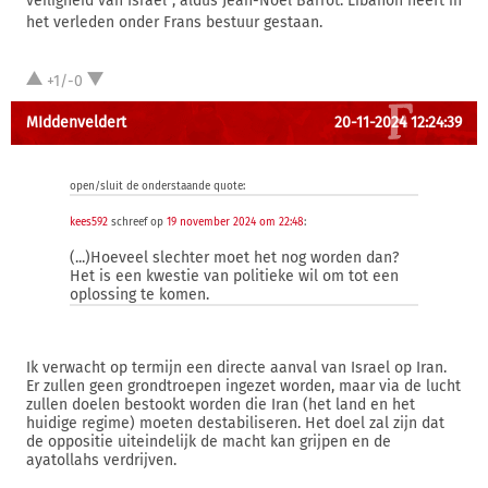
veiligheid van Israël", aldus Jean-Noël Barrot. Libanon heeft in
het verleden onder Frans bestuur gestaan.
+1/-0
MIddenveldert
20-11-2024 12:24:39
open/sluit de onderstaande quote:
kees592
schreef op
19 november 2024 om 22:48
:
(...)Hoeveel slechter moet het nog worden dan?
Het is een kwestie van politieke wil om tot een
oplossing te komen.
Ik verwacht op termijn een directe aanval van Israel op Iran.
Er zullen geen grondtroepen ingezet worden, maar via de lucht
zullen doelen bestookt worden die Iran (het land en het
huidige regime) moeten destabiliseren. Het doel zal zijn dat
de oppositie uiteindelijk de macht kan grijpen en de
ayatollahs verdrijven.