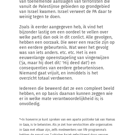
van toenemende aanslagen van terroristen die
vanuit de Palestijnse gebieden op grondgebied
van Israel kwamen. Israel verweet de PA daar te
weinig tegen te doen.
Zoals ik eerder aangegeven heb, ik vind het
bijzonder lastig om een oordeel te vellen over
welke partij dan ook in dit conlict. Alle gevolgen,
hebben een oorzaak. Die weer een reactie zijn op
een eerdere gebeurtenis. Wat weer het gevolg
was van iets anders. etc. etc. Het is een
eeuwenlange opeenstapeling van vingerwijzen
('ja, maar hij doet dit.' 'Hij deed dat') en
consequenties van eerdere gebeurtenissen.
Niemand gaat vrijuit, en inmiddels is het
overzicht totaal verdwenen.
Iedereen die beweerd dat ze een compleet beeld
hebben, en op basis daarvan kunnen zeggen wie
er in welke mate verantwoordelijkheid is; is
onvolledig.
*=In hoeverre je kunt spreken van een aparte politieke tak van Hamas
in Gaza, is te betwisten. Als je ziet hoe vervlochten alle organisaties
in Gaza met elkaar zijn, zelfs medewerkers van VN-programma's