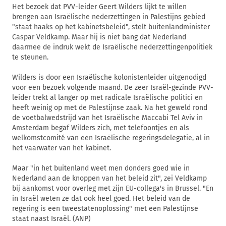
Het bezoek dat PVV-leider Geert Wilders lijkt te willen
brengen aan Israëlische nederzettingen in Palestijns gebied
"staat haaks op het kabinetsbeleid", stelt buitenlandminister
Caspar Veldkamp. Maar hij is niet bang dat Nederland
daarmee de indruk wekt de Israëlische nederzettingenpolitiek
te steunen.
Wilders is door een Israëlische kolonistenleider uitgenodigd
voor een bezoek volgende maand. De zeer Israël-gezinde PVV-
leider trekt al langer op met radicale Israëlische politici en
heeft weinig op met de Palestijnse zaak. Na het geweld rond
de voetbalwedstrijd van het Israëlische Maccabi Tel Aviv in
Amsterdam begaf Wilders zich, met telefoontjes en als
welkomstcomité van een Israëlische regeringsdelegatie, al in
het vaarwater van het kabinet.
Maar "in het buitenland weet men donders goed wie in
Nederland aan de knoppen van het beleid zit", zei Veldkamp
bij aankomst voor overleg met zijn EU-collega's in Brussel. "En
in Israël weten ze dat ook heel goed. Het beleid van de
regering is een tweestatenoplossing" met een Palestijnse
staat naast Israël. (ANP)