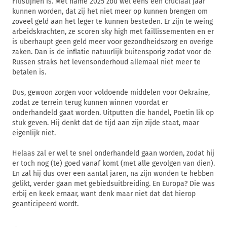
Filistijnen is. Met name 2025 zou wel eens een cruciaal jaar
kunnen worden, dat zij het niet meer op kunnen brengen om
zoveel geld aan het leger te kunnen besteden. Er zijn te weing
arbeidskrachten, ze scoren sky high met faillissementen en er
is uberhaupt geen geld meer voor gezondheidszorg en overige
zaken. Dan is de inflatie natuurlijk buitensporig zodat voor de
Russen straks het levensonderhoud allemaal niet meer te
betalen is.
Dus, gewoon zorgen voor voldoende middelen voor Oekraine,
zodat ze terrein terug kunnen winnen voordat er
onderhandeld gaat worden. Uitputten die handel, Poetin lik op
stuk geven. Hij denkt dat de tijd aan zijn zijde staat, maar
eigenlijk niet.
Helaas zal er wel te snel onderhandeld gaan worden, zodat hij
er toch nog (te) goed vanaf komt (met alle gevolgen van dien).
En zal hij dus over een aantal jaren, na zijn wonden te hebben
gelikt, verder gaan met gebiedsuitbreiding. En Europa? Die was
erbij en keek ernaar, want denk maar niet dat dat hierop
geanticipeerd wordt.