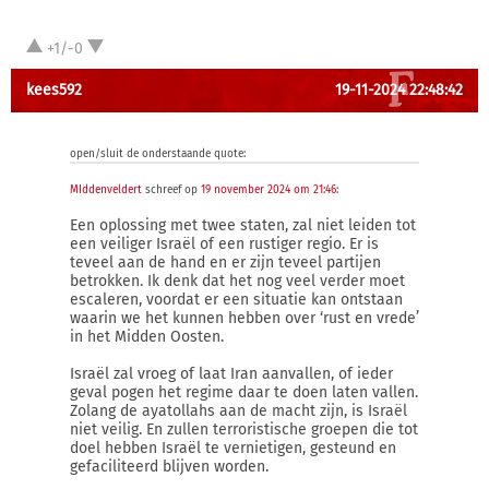
+1/-0
kees592
19-11-2024 22:48:42
open/sluit de onderstaande quote:
MIddenveldert
schreef op
19 november 2024 om 21:46
:
Een oplossing met twee staten, zal niet leiden tot
een veiliger Israël of een rustiger regio. Er is
teveel aan de hand en er zijn teveel partijen
betrokken. Ik denk dat het nog veel verder moet
escaleren, voordat er een situatie kan ontstaan
waarin we het kunnen hebben over ‘rust en vrede’
in het Midden Oosten.
Israël zal vroeg of laat Iran aanvallen, of ieder
geval pogen het regime daar te doen laten vallen.
Zolang de ayatollahs aan de macht zijn, is Israël
niet veilig. En zullen terroristische groepen die tot
doel hebben Israël te vernietigen, gesteund en
gefaciliteerd blijven worden.