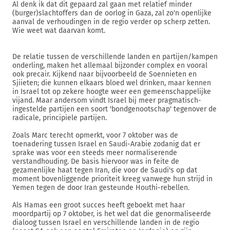
Al denk ik dat dit gepaard zal gaan met relatief minder
(burger)slachtoffers dan de oorlog in Gaza, zal zo'n openlijke
aanval de verhoudingen in de regio verder op scherp zetten.
Wie weet wat daarvan komt.
De relatie tussen de verschillende landen en partijen/kampen
onderling, maken het allemaal bijzonder complex en vooral
ook precair. Kijkend naar bijvoorbeeld de Soennieten en
Sjiieten; die kunnen elkaars bloed wel drinken, maar kennen
in Israel tot op zekere hoogte weer een gemeenschappelijke
vijand. Maar andersom vindt Israel bij meer pragmatisch-
ingestelde partijen een soort 'bondgenootschap' tegenover de
radicale, principiele partijen.
Zoals Marc terecht opmerkt, voor 7 oktober was de
toenadering tussen Israel en Saudi-Arabie zodanig dat er
sprake was voor een steeds meer normaliserende
verstandhouding. De basis hiervoor was in feite de
gezamenlijke haat tegen Iran, die voor de Saudi's op dat
moment bovenliggende prioriteit kreeg vanwege hun strijd in
Yemen tegen de door Iran gesteunde Houthi-rebellen.
Als Hamas een groot succes heeft geboekt met haar
moordpartij op 7 oktober, is het wel dat die genormaliseerde
dialoog tussen Israel en verschillende landen in de regio