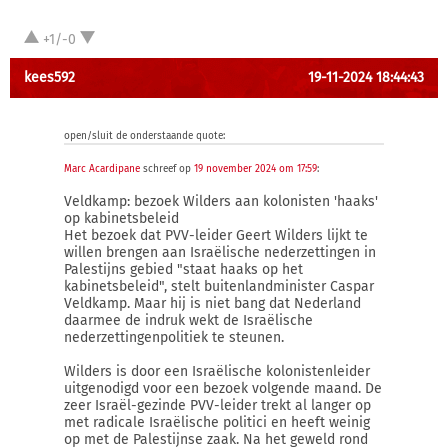
+1/-0
kees592
19-11-2024 18:44:43
open/sluit de onderstaande quote:
Marc Acardipane
schreef op
19 november 2024 om 17:59
:
Veldkamp: bezoek Wilders aan kolonisten 'haaks'
op kabinetsbeleid
Het bezoek dat PVV-leider Geert Wilders lijkt te
willen brengen aan Israëlische nederzettingen in
Palestijns gebied "staat haaks op het
kabinetsbeleid", stelt buitenlandminister Caspar
Veldkamp. Maar hij is niet bang dat Nederland
daarmee de indruk wekt de Israëlische
nederzettingenpolitiek te steunen.
Wilders is door een Israëlische kolonistenleider
uitgenodigd voor een bezoek volgende maand. De
zeer Israël-gezinde PVV-leider trekt al langer op
met radicale Israëlische politici en heeft weinig
op met de Palestijnse zaak. Na het geweld rond