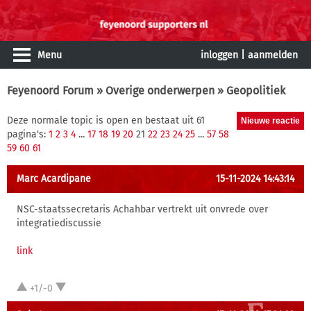
Menu
inloggen
|
aanmelden
Feyenoord Forum
»
Overige onderwerpen
» Geopolitiek
Deze normale topic is open en bestaat uit 61
pagina's:
1
2
3
4
...
17
18
19
20
21
22
23
24
25
...
57
58
59
60
61
Marc Acardipane
15-11-2024 14:43:14
NSC-staatssecretaris Achahbar vertrekt uit onvrede over
integratiediscussie
link
+1/-0