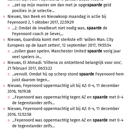
...zet op mijn manier om dan met je opge
spaarde
geld
posities in je selectie...
Nieuws, Van Beek en Nieuwkoop maandag in actie bij
Feyenoord 2, 1 oktober 2017, 22:59:29
...2. Omdat de invalbeurt niet nodig was,
spaarde
de
Feyenoord coach ze liever,...
Nieuws, Guardiola komt met sterkste elf: 'willen Man. City
Europees op de kaart zetten', 12 september 2017, 19:55:54
...zullen gaan spelen. Manchester United
spaarde
vorig jaar
veel spelers in...
Nieuws, El Ahmadi: 'Vilhena zo ontzettend belangrijk voor ons',
21 februari 2017, 06:53:22
...vervult. Omdat hij op scherp stond
spaarde
Feyenoord hem
juist daarom tegen...
Nieuws, Feyenoord oppermachtig uit bij AZ: 0-4, 11 december
2016, 16:19:38
...Feyenoord was oppermachtig tegen AZ en
spaarde
met 0-4
de tegenstander zelfs...
Nieuws, Feyenoord oppermachtig uit bij AZ: 0-4, 11 december
2016, 12:52:58
...Feyenoord was oppermachtig tegen AZ en
spaarde
met 0-4
de tegenstander zelfs...