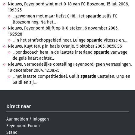
Nieuws, Feyenoord wint met 0-18 van FC Boszoom, 15 juli 2006,
10:13:25
...gewonnen met maar liefst 0-18. Het
spaarde
zelfs FC
Boszoom nog. Na het...
Nieuws, Feyenoord blijft op 0-0 steken, 6 november 2005,
16:25:28
...in het strafschopgebied neer. Luinge
spaarde
Vitesse en...
Nieuws, Kuyt terug in basis Oranje, 5 oktober 2005, 06:58:36
...bondscoach hem in de laatste interland
spaarde
vanwege
de gele kaart achter...
Nieuws, Vermoedelijke opstelling Feyenoord: geen verrassingen,
18 december 2004, 12:38:45
...het laatste competitieduel. Gullit
spaarde
Castelen, Ono en
Saidi en zij...
Direct naar
Aanmelden
/
inloggen
Feyenoord Forum
Stand