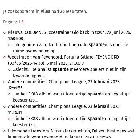
Je zoekopdracht in
Alles
had
26
resultaten.
Pagina: 1
2
Nieuws, COLUMN: Succestrainer Gio back in town, 22 juni 2026,
12:06:00
...de geboren Zaankanter niet bepaald
spaarde
n is door de
ruime overwinning op...
Wedstrijden van Feyenoord, Fortuna Sittard-FEYENOORD
(03/05/2026-14:30), 6 mei 2026, 21:03:19
...slecht.'' De analist
spaarde
meerdere spelers niet in zijn
beoordeling en...
Andere competities, Champions League, 23 februari 2023,
12:44:53
...in het EK88 album wat ik toentertijd
spaarde
en nog altijd
koester (zo...
Andere competities, Champions League, 23 februari 2023,
11:36:31
...in het EK88 album wat ik toentertijd
spaarde
en nog altijd
koester (zo...
Inkomende transfers & transfergeruchten, Dit zou best eens wat
kunnen zijn voor Feyenoord, 19 januari 2020, 17:05:46