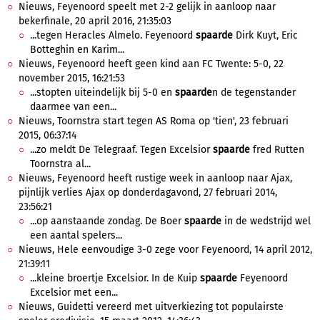
Nieuws, Feyenoord speelt met 2-2 gelijk in aanloop naar
bekerfinale, 20 april 2016, 21:35:03
...tegen Heracles Almelo. Feyenoord
spaarde
Dirk Kuyt, Eric
Botteghin en Karim...
Nieuws, Feyenoord heeft geen kind aan FC Twente: 5-0, 22
november 2015, 16:21:53
...stopten uiteindelijk bij 5-0 en
spaarde
n de tegenstander
daarmee van een...
Nieuws, Toornstra start tegen AS Roma op 'tien', 23 februari
2015, 06:37:14
...zo meldt De Telegraaf. Tegen Excelsior
spaarde
fred Rutten
Toornstra al...
Nieuws, Feyenoord heeft rustige week in aanloop naar Ajax,
pijnlijk verlies Ajax op donderdagavond, 27 februari 2014,
23:56:21
...op aanstaande zondag. De Boer
spaarde
in de wedstrijd wel
een aantal spelers...
Nieuws, Hele eenvoudige 3-0 zege voor Feyenoord, 14 april 2012,
21:39:11
...kleine broertje Excelsior. In de Kuip
spaarde
Feyenoord
Excelsior met een...
Nieuws, Guidetti vereerd met uitverkiezing tot populairste