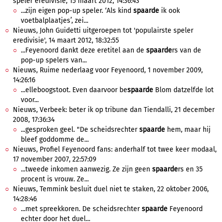
speler eredivisie, 15 maart 2012, 14:36:43
...zijn eigen pop-up speler. ‘Als kind
spaarde
ik ook
voetbalplaatjes’, zei...
Nieuws, John Guidetti uitgeroepen tot 'populairste speler
eredivisie', 14 maart 2012, 18:32:55
...Feyenoord dankt deze eretitel aan de
spaarde
rs van de
pop-up spelers van...
Nieuws, Ruime nederlaag voor Feyenoord, 1 november 2009,
14:26:16
...elleboogstoot. Even daarvoor be
spaarde
Blom datzelfde lot
voor...
Nieuws, Verbeek: beter ik op tribune dan Tiendalli, 21 december
2008, 17:36:34
...gesproken geel. "De scheidsrechter
spaarde
hem, maar hij
bleef goddomme de...
Nieuws, Profiel Feyenoord fans: anderhalf tot twee keer modaal,
17 november 2007, 22:57:09
...tweede inkomen aanwezig. Ze zijn geen
spaarde
rs en 35
procent is vrouw. Ze...
Nieuws, Temmink besluit duel niet te staken, 22 oktober 2006,
14:28:46
...met spreekkoren. De scheidsrechter
spaarde
Feyenoord
echter door het duel...