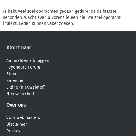
Je hebt veel zoekopdrachten gedaan gedurende de laatste
seconden. Wacht even alvorens je een nieuwe zoekopdracht
indient. Leden kunnen vaker zoeken.
Direct naar
Aanmelden
/
inloggen
Feyenoord Forum
Stand
Kalender
E-zine (nieuwsbrief)
Nieuwsarchief
Over ons
Voor webmasters
Disclaimer
Privacy