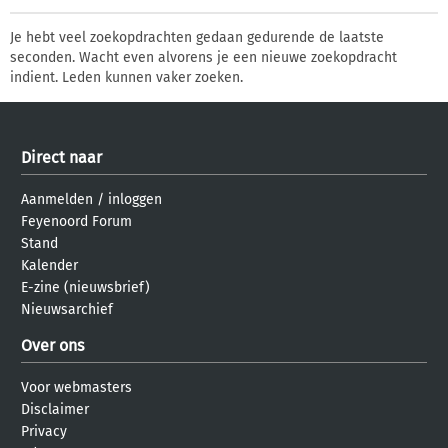
Je hebt veel zoekopdrachten gedaan gedurende de laatste
seconden. Wacht even alvorens je een nieuwe zoekopdracht
indient. Leden kunnen vaker zoeken.
Direct naar
Aanmelden
/
inloggen
Feyenoord Forum
Stand
Kalender
E-zine (nieuwsbrief)
Nieuwsarchief
Over ons
Voor webmasters
Disclaimer
Privacy