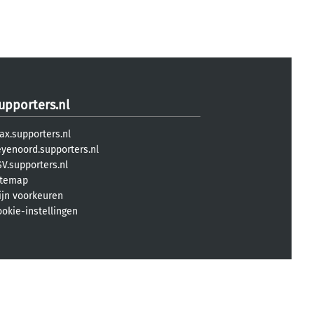
upporters.nl
ax.supporters.nl
eyenoord.supporters.nl
V.supporters.nl
itemap
ijn voorkeuren
ookie-instellingen