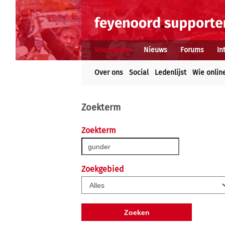
Voorpagina
Nieuws
Forums
In
Over ons
Social
Ledenlijst
Wie onlin
Zoekterm
Zoekterm
Zoekgebied