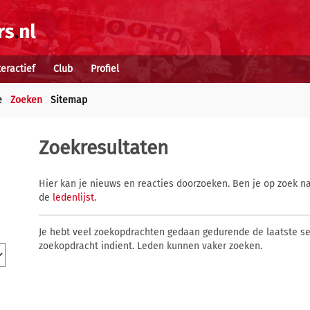
teractief
Club
Profiel
e
Zoeken
Sitemap
Zoekresultaten
Hier kan je nieuws en reacties doorzoeken. Ben je op zoek na
de
ledenlijst
.
Je hebt veel zoekopdrachten gedaan gedurende de laatste s
zoekopdracht indient. Leden kunnen vaker zoeken.