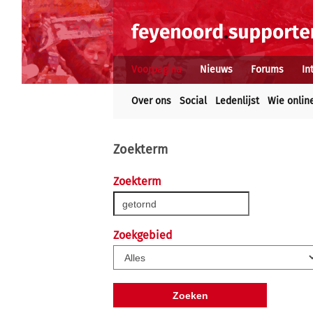
Voorpagina
Nieuws
Forums
In
Over ons
Social
Ledenlijst
Wie onlin
Zoekterm
Zoekterm
Zoekgebied