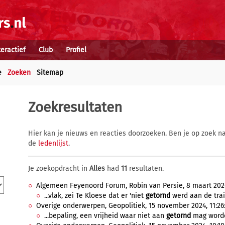
teractief
Club
Profiel
e
Zoeken
Sitemap
Zoekresultaten
Hier kan je nieuws en reacties doorzoeken. Ben je op zoek na
de
ledenlijst
.
Je zoekopdracht in
Alles
had
11
resultaten.
Algemeen Feyenoord Forum, Robin van Persie, 8 maart 2026
...vlak, zei Te Kloese dat er 'niet
getornd
werd aan de train
Overige onderwerpen, Geopolitiek, 15 november 2024, 11:26
...bepaling, een vrijheid waar niet aan
getornd
mag worden