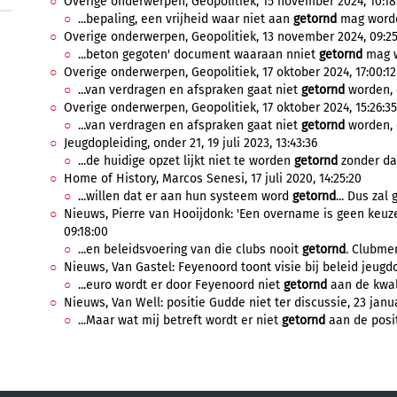
Overige onderwerpen, Geopolitiek, 15 november 2024, 10:18
...bepaling, een vrijheid waar niet aan
getornd
mag worden
Overige onderwerpen, Geopolitiek, 13 november 2024, 09:25
...beton gegoten' document waaraan nniet
getornd
mag wo
Overige onderwerpen, Geopolitiek, 17 oktober 2024, 17:00:12
...van verdragen en afspraken gaat niet
getornd
worden, 
Overige onderwerpen, Geopolitiek, 17 oktober 2024, 15:26:35
...van verdragen en afspraken gaat niet
getornd
worden, 
Jeugdopleiding, onder 21, 19 juli 2023, 13:43:36
...de huidige opzet lijkt niet te worden
getornd
zonder dat
Home of History, Marcos Senesi, 17 juli 2020, 14:25:20
...willen dat er aan hun systeem word
getornd
... Dus zal 
Nieuws, Pierre van Hooijdonk: 'Een overname is geen keuze,
09:18:00
...en beleidsvoering van die clubs nooit
getornd
. Clubmen
Nieuws, Van Gastel: Feyenoord toont visie bij beleid jeugdop
...euro wordt er door Feyenoord niet
getornd
aan de kwali
Nieuws, Van Well: positie Gudde niet ter discussie, 23 janua
...Maar wat mij betreft wordt er niet
getornd
aan de posit