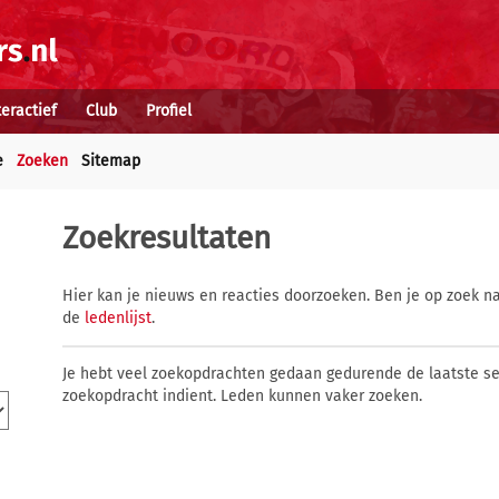
teractief
Club
Profiel
e
Zoeken
Sitemap
Zoekresultaten
Hier kan je nieuws en reacties doorzoeken. Ben je op zoek na
de
ledenlijst
.
Je hebt veel zoekopdrachten gedaan gedurende de laatste s
zoekopdracht indient. Leden kunnen vaker zoeken.