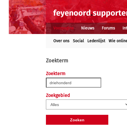
Voorpagina
Nieuws
Forums
In
Over ons
Social
Ledenlijst
Wie onlin
Zoekterm
Zoekterm
Zoekgebied