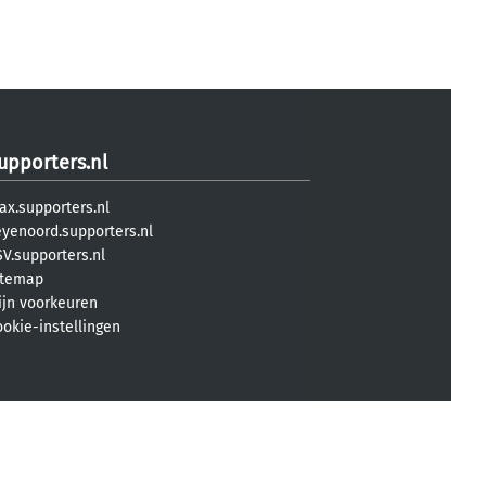
upporters.nl
ax.supporters.nl
eyenoord.supporters.nl
V.supporters.nl
itemap
ijn voorkeuren
ookie-instellingen