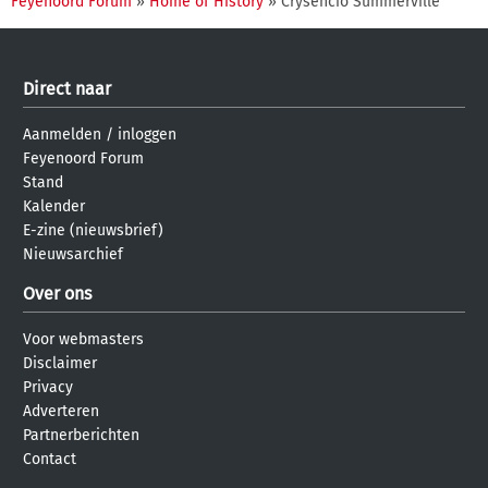
Feyenoord Forum
»
Home of History
» Crysencio Summerville
Direct naar
Aanmelden
/
inloggen
Feyenoord Forum
Stand
Kalender
E-zine (nieuwsbrief)
Nieuwsarchief
Over ons
Voor webmasters
Disclaimer
Privacy
Adverteren
Partnerberichten
Contact