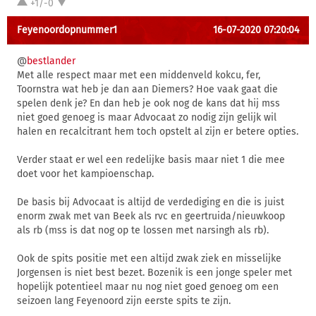
+1/-0
Feyenoordopnummer1
16-07-2020 07:20:04
@
bestlander
Met alle respect maar met een middenveld kokcu, fer,
Toornstra wat heb je dan aan Diemers? Hoe vaak gaat die
spelen denk je? En dan heb je ook nog de kans dat hij mss
niet goed genoeg is maar Advocaat zo nodig zijn gelijk wil
halen en recalcitrant hem toch opstelt al zijn er betere opties.
Verder staat er wel een redelijke basis maar niet 1 die mee
doet voor het kampioenschap.
De basis bij Advocaat is altijd de verdediging en die is juist
enorm zwak met van Beek als rvc en geertruida/nieuwkoop
als rb (mss is dat nog op te lossen met narsingh als rb).
Ook de spits positie met een altijd zwak ziek en misselijke
Jorgensen is niet best bezet. Bozenik is een jonge speler met
hopelijk potentieel maar nu nog niet goed genoeg om een
seizoen lang Feyenoord zijn eerste spits te zijn.