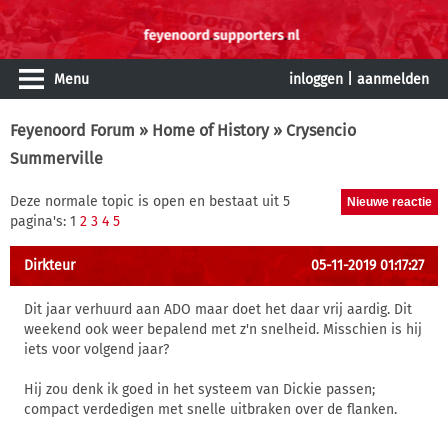
Menu
inloggen
|
aanmelden
Feyenoord Forum
»
Home of History
» Crysencio
Summerville
Deze normale topic is open en bestaat uit 5
pagina's: 1
2
3
4
5
Dirkteur
05-11-2019 01:17:27
Dit jaar verhuurd aan ADO maar doet het daar vrij aardig. Dit
weekend ook weer bepalend met z'n snelheid. Misschien is hij
iets voor volgend jaar?
Hij zou denk ik goed in het systeem van Dickie passen;
compact verdedigen met snelle uitbraken over de flanken.