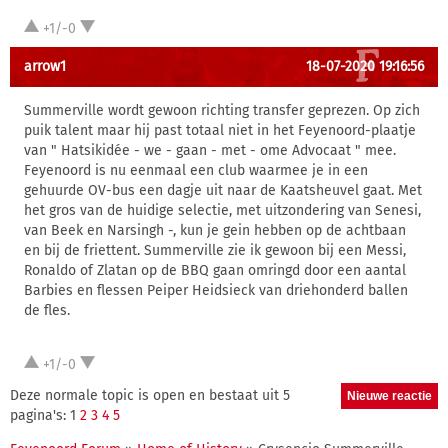
+1/-0
arrow1
18-07-2020 19:16:56
Summerville wordt gewoon richting transfer geprezen. Op zich
puik talent maar hij past totaal niet in het Feyenoord-plaatje
van " Hatsikidée - we - gaan - met - ome Advocaat " mee.
Feyenoord is nu eenmaal een club waarmee je in een
gehuurde OV-bus een dagje uit naar de Kaatsheuvel gaat. Met
het gros van de huidige selectie, met uitzondering van Senesi,
van Beek en Narsingh -, kun je gein hebben op de achtbaan
en bij de friettent. Summerville zie ik gewoon bij een Messi,
Ronaldo of Zlatan op de BBQ gaan omringd door een aantal
Barbies en flessen Peiper Heidsieck van driehonderd ballen
de fles.
+1/-0
Deze normale topic is open en bestaat uit 5
pagina's: 1
2
3
4
5