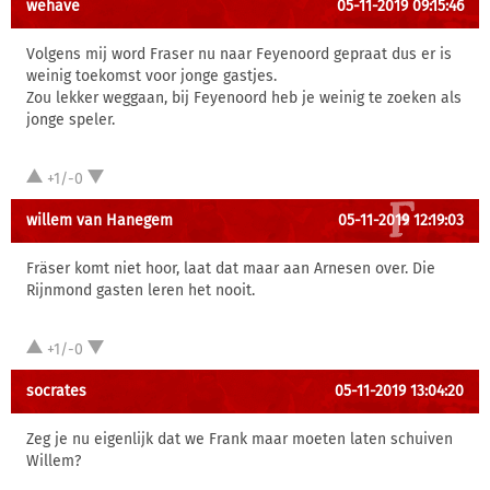
wehave
05-11-2019 09:15:46
Volgens mij word Fraser nu naar Feyenoord gepraat dus er is
weinig toekomst voor jonge gastjes.
Zou lekker weggaan, bij Feyenoord heb je weinig te zoeken als
jonge speler.
+1/-0
willem van Hanegem
05-11-2019 12:19:03
Fräser komt niet hoor, laat dat maar aan Arnesen over. Die
Rijnmond gasten leren het nooit.
+1/-0
socrates
05-11-2019 13:04:20
Zeg je nu eigenlijk dat we Frank maar moeten laten schuiven
Willem?