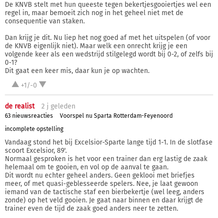
De KNVB stelt met hun queeste tegen bekertjesgooiertjes wel een
regel in, maar bemoeit zich nog in het geheel niet met de
consequentie van staken.
Dan krijg je dit. Nu liep het nog goed af met het uitspelen (of voor
de KNVB eigenlijk niet). Maar welk een onrecht krijg je een
volgende keer als een wedstrijd stilgelegd wordt bij 0-2, of zelfs bij
0-1?
Dit gaat een keer mis, daar kun je op wachten.
+1/-0
de realist
2 j
geleden
63 nieuwsreacties
Voorspel nu Sparta Rotterdam-Feyenoord
incomplete opstelling
Vandaag stond het bij Excelsior-Sparte lange tijd 1-1. In de slotfase
scoort Excelsior, 89'.
Normaal gesproken is het voor een trainer dan erg lastig de zaak
helemaal om te gooien, en vol op de aanval te gaan.
Dit wordt nu echter geheel anders. Geen geklooi met briefjes
meer, of met quasi-geblesseerde spelers. Nee, je laat gewoon
iemand van de tactische staf een bierbekertje (wel leeg, anders
zonde) op het veld gooien. Je gaat naar binnen en daar krijgt de
trainer even de tijd de zaak goed anders neer te zetten.