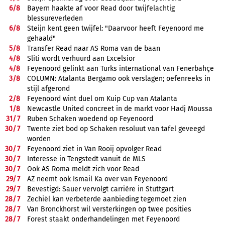
6/
8
Bayern haakte af voor Read door twijfelachtig
blessureverleden
6/
8
Steijn kent geen twijfel: "Daarvoor heeft Feyenoord me
gehaald"
5/
8
Transfer Read naar AS Roma van de baan
4/
8
Sliti wordt verhuurd aan Excelsior
4/
8
Feyenoord gelinkt aan Turks international van Fenerbahçe
3/
8
COLUMN: Atalanta Bergamo ook verslagen; oefenreeks in
stijl afgerond
2/
8
Feyenoord wint duel om Kuip Cup van Atalanta
1/
8
Newcastle United concreet in de markt voor Hadj Moussa
31/
7
Ruben Schaken woedend op Feyenoord
30/
7
Twente ziet bod op Schaken resoluut van tafel geveegd
worden
30/
7
Feyenoord ziet in Van Rooij opvolger Read
30/
7
Interesse in Tengstedt vanuit de MLS
30/
7
Ook AS Roma meldt zich voor Read
29/
7
AZ neemt ook Ismail Ka over van Feyenoord
29/
7
Bevestigd: Sauer vervolgt carrière in Stuttgart
28/
7
Zechiël kan verbeterde aanbieding tegemoet zien
28/
7
Van Bronckhorst wil versterkingen op twee posities
28/
7
Forest staakt onderhandelingen met Feyenoord