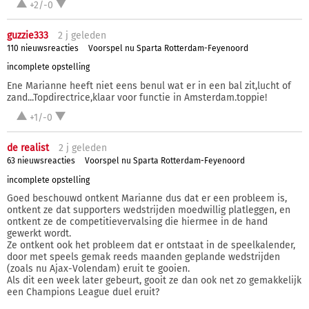
+2/-0
guzzie333
2 j
geleden
110 nieuwsreacties
Voorspel nu Sparta Rotterdam-Feyenoord
incomplete opstelling
Ene Marianne heeft niet eens benul wat er in een bal zit,lucht of
zand...Topdirectrice,klaar voor functie in Amsterdam.toppie!
+1/-0
de realist
2 j
geleden
63 nieuwsreacties
Voorspel nu Sparta Rotterdam-Feyenoord
incomplete opstelling
Goed beschouwd ontkent Marianne dus dat er een probleem is,
ontkent ze dat supporters wedstrijden moedwillig platleggen, en
ontkent ze de competitievervalsing die hiermee in de hand
gewerkt wordt.
Ze ontkent ook het probleem dat er ontstaat in de speelkalender,
door met speels gemak reeds maanden geplande wedstrijden
(zoals nu Ajax-Volendam) eruit te gooien.
Als dit een week later gebeurt, gooit ze dan ook net zo gemakkelijk
een Champions League duel eruit?