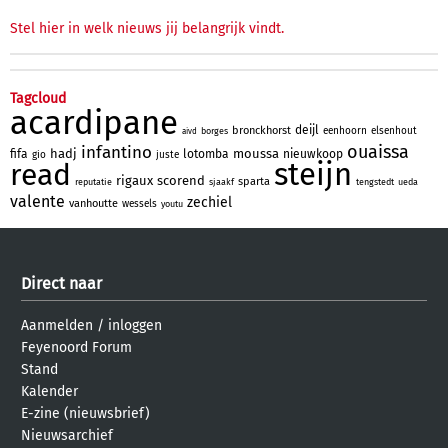
Stel hier in welk nieuws jij belangrijk vindt.
Tagcloud
acardipane
deijl
bronckhorst
eenhoorn
elsenhout
borges
aivd
ouaissa
infantino
hadj
moussa
fifa
lotomba
nieuwkoop
gio
juste
steijn
read
rigaux
scorend
sparta
reputatie
sjaakf
tengstedt
ueda
valente
zechiel
vanhoutte
wessels
youtu
Direct naar
Aanmelden
/
inloggen
Feyenoord Forum
Stand
Kalender
E-zine (nieuwsbrief)
Nieuwsarchief