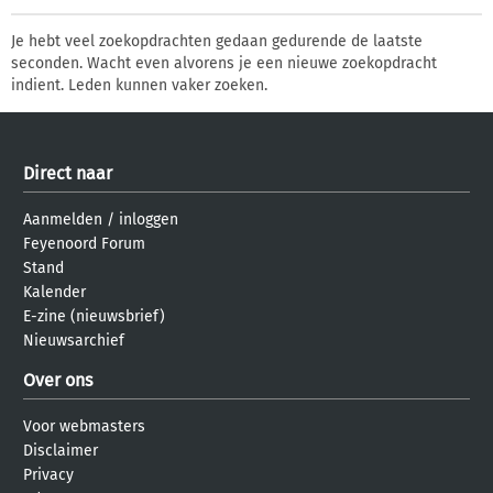
Je hebt veel zoekopdrachten gedaan gedurende de laatste
seconden. Wacht even alvorens je een nieuwe zoekopdracht
indient. Leden kunnen vaker zoeken.
Direct naar
Aanmelden
/
inloggen
Feyenoord Forum
Stand
Kalender
E-zine (nieuwsbrief)
Nieuwsarchief
Over ons
Voor webmasters
Disclaimer
Privacy