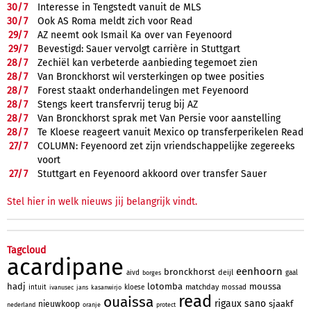
30/
7
Interesse in Tengstedt vanuit de MLS
30/
7
Ook AS Roma meldt zich voor Read
29/
7
AZ neemt ook Ismail Ka over van Feyenoord
29/
7
Bevestigd: Sauer vervolgt carrière in Stuttgart
28/
7
Zechiël kan verbeterde aanbieding tegemoet zien
28/
7
Van Bronckhorst wil versterkingen op twee posities
28/
7
Forest staakt onderhandelingen met Feyenoord
28/
7
Stengs keert transfervrij terug bij AZ
28/
7
Van Bronckhorst sprak met Van Persie voor aanstelling
28/
7
Te Kloese reageert vanuit Mexico op transferperikelen Read
27/
7
COLUMN: Feyenoord zet zijn vriendschappelijke zegereeks
voort
27/
7
Stuttgart en Feyenoord akkoord over transfer Sauer
Stel hier in welk nieuws jij belangrijk vindt.
Tagcloud
acardipane
eenhoorn
bronckhorst
deijl
aivd
gaal
borges
hadj
lotomba
moussa
matchday
intuit
kloese
mossad
ivanusec
jans
kasanwirjo
read
ouaissa
rigaux
sano
sjaakf
nieuwkoop
nederland
oranje
protect