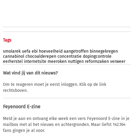
Tags
smolarek
uefa
ebi
hoeveelheid
aangetroffen
binnegekregen
cannabinol
chocoalderepen
concentratie
dopingcontrole
eerherstel
internetsite
meeroken
nuttigen
reformzaken
verweer
Wat vind jij van dit nieuws?
Om te reageren moet je eerst inloggen. Klik op de link
rechtsboven.
Feyenoord E-zine
Meld je aan en ontvang elke week een vers Feyenoord E-zine in je
mailbox met al het nieuws en achtergronden. Maar liefst 142.164
fans gingen je al voor.