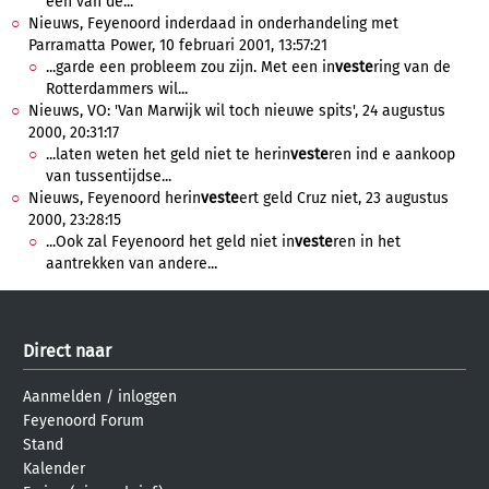
een van de...
Nieuws, Feyenoord inderdaad in onderhandeling met
Parramatta Power, 10 februari 2001, 13:57:21
...garde een probleem zou zijn. Met een in
veste
ring van de
Rotterdammers wil...
Nieuws, VO: 'Van Marwijk wil toch nieuwe spits', 24 augustus
2000, 20:31:17
...laten weten het geld niet te herin
veste
ren ind e aankoop
van tussentijdse...
Nieuws, Feyenoord herin
veste
ert geld Cruz niet, 23 augustus
2000, 23:28:15
...Ook zal Feyenoord het geld niet in
veste
ren in het
aantrekken van andere...
Direct naar
Aanmelden
/
inloggen
Feyenoord Forum
Stand
Kalender