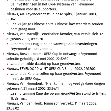
De in
veste
ringen in het CRM-systeem van Feyenoord
beginnen voor de supporters...
Nieuws, AD: Feyenoord test Chinese spits, 6 januari 2003,
00:04:00
...de 21-jarige Chinese spits. Chinese in
veste
erders zouden
hem graag naar...
Nieuws, Van Marwijk: Fenerbahce favoriet; Van Persie ziek, 12
augustus 2002, 09:21:26
...Champions League halen vanwege alle in
veste
ringen,
Feyenoord wil dat vooral...
Nieuws, Bosvelt neemt UEFA Cup in ontvangst; Feyenoord
selectie gehuldigd, 8 mei 2002, 22:52:50
...stadion trilde daarbij op haar grond
veste
n.
Nieuws, FEYENOORD WINT UEFA CUP, 8 mei 2002, 22:37:02
...stond de Kuip te trillen op haar grond
veste
n. Feyenoord
heeft de UEFA Cup...
Nieuws, Van Hooijdonk : 'Hier kunnen nog veel gekkere dingen
gebeuren', 21 maart 2002, 23:24:41
...een uitzinning Kuip die op zijn grond
veste
n stond te trillen.
'Ik gaf na...
Nieuws, Van den Herik: Tomasson vertrekt, 11 maart 2002,
23:58:02