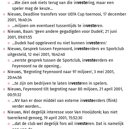
...We zien ook niets terug van die in
veste
ring, maar een
speler mag de keuze...
Nieuws, Deadline transfers voor UEFA Cup toernooi, 17 december
2001, 16:40:34
...miljoen om eventueel tussentijds te in
veste
ren.
Nieuws, Baan: 'geen andere gegadigden voor Dudek', 21 juni
2001, 09:01:55
...Dudek had opgeleverd nu niet kunnen in
veste
ren.'
Nieuws, Gesprek tussen Feyenoord, in
veste
erders en Sportclub
uitgesteld, 12 mei 2001, 16:42:40
...eerste gesprek tussen de Sportclub, in
veste
erders en
Feyenoord na de opening...
Nieuws, 'Begroting Feyenoord naar 97 miljoen', 3 mei 2001,
20:44:56
...te zijn om bedrijven te laten in
veste
ren in spelers.
Nieuws, Feyenoord tilt begroting naar 80 miljoen, 21 april 2001,
00:51:32
...NV kan er door middel van externe in
veste
erders (flink)
verder worden...
Nieuws, Wel degelijk interesse voor Van Hooijdonk; kas niet
toereikend genoeg, 19 april 2001, 15:52:30
...dat de club wel degelijk fors wil in
veste
ren. Dat is namelijk