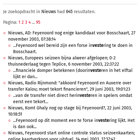
Je zoekopdracht in
Nieuws
had
645
resultaten.
Pagina:
1
2
3
4
...
95
Nieuws, AD: Feyenoord nog enige kandidaat voor Bosschaart, 27
november 2003, 07:38:14
...Feyenoord wel bereid zijn een forse in
veste
ring te doen in
Bosschaart.
Nieuws, Europees seizoen bijna alweer afgelopen; 0-2
thuisnederlaag tegen Teplice, 6 november 2003, 22:37:22
...financiele domper betekenen (doorin
veste
ren in het elftal
lijkt er dan...
Nieuws, Radio Rijnmond: "akkoord Feyenoord en Auxerre over
transfer Kalou; moet tekort financieren", 29 juni 2003, 19:01:23
...van de transfer niet direct herin
veste
ren in spelers omdat
eerst een tekort...
Nieuws, Komt Ghaly nog op stage bij Feyenoord?, 22 juni 2003,
10:18:51
...Feyenoord op dit moment een te forse in
veste
ring lijkt. Het
is dan ook...
Nieuws, Feyenoord start online controle status seizoenkaarten;
online kaartverkoop voor uitduel, 14 mei 2003, 17:37:42