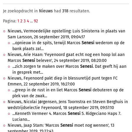
Je zoekopdracht in
Nieuws
had
318
resultaten.
Pagina:
1
2
3
4
...
92
Nieuws, Vermoedelijke opstelling: Luis Sinisterra in plaats van
Sam Larsson, 26 september 2019, 09:04:17
...opnieuw in de spits, terwijl Marcos
Senesi
wederom op de
bank plaats zal...
Nieuws, Arie Haan: 'Feyenoord gaat echt nog een hoop lol aan
Marcos
Senesi
beleven', 24 september 2019, 08:20:00
...zich zorgen te maken over Marcos
Senesi
. Dat geeft hij aan
in gesprek met...
Nieuws, Feyenoord pakt diep in blessuretijd punt tegen FC
Emmen, 22 september 2019, 16:27:00
...greep in de rust in en liet Marcos
Senesi
debuteren op de
plek van de zwak...
Nieuws, Nicolai Jørgensen, Jens Toornstra en Steven Berghuis in
wedstrijdselectie Feyenoord, 18 september 2019, 09:57:10
...Kenneth Vermeer 4. Marcos
Senesi
5. Ridgeciano Haps 7.
Luciano...
Nieuws, Jaap Stam: 'Marcos
Senesi
moet nog wennen', 13
september 2019, 15:22:43