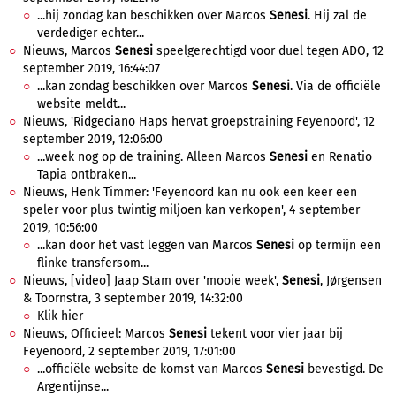
...hij zondag kan beschikken over Marcos
Senesi
. Hij zal de
verdediger echter...
Nieuws, Marcos
Senesi
speelgerechtigd voor duel tegen ADO, 12
september 2019, 16:44:07
...kan zondag beschikken over Marcos
Senesi
. Via de officiële
website meldt...
Nieuws, 'Ridgeciano Haps hervat groepstraining Feyenoord', 12
september 2019, 12:06:00
...week nog op de training. Alleen Marcos
Senesi
en Renatio
Tapia ontbraken...
Nieuws, Henk Timmer: 'Feyenoord kan nu ook een keer een
speler voor plus twintig miljoen kan verkopen', 4 september
2019, 10:56:00
...kan door het vast leggen van Marcos
Senesi
op termijn een
flinke transfersom...
Nieuws, [video] Jaap Stam over 'mooie week',
Senesi
, Jørgensen
& Toornstra, 3 september 2019, 14:32:00
Klik hier
Nieuws, Officieel: Marcos
Senesi
tekent voor vier jaar bij
Feyenoord, 2 september 2019, 17:01:00
...officiële website de komst van Marcos
Senesi
bevestigd. De
Argentijnse...