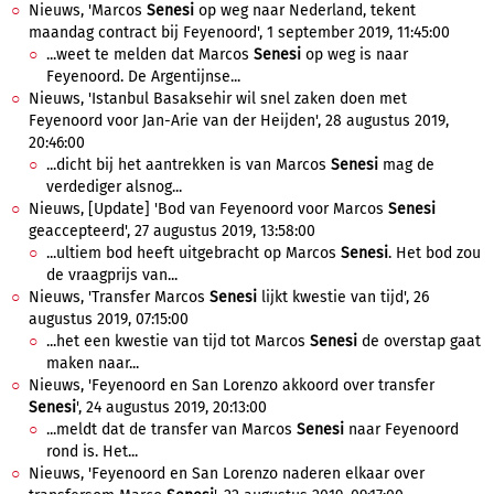
Nieuws, 'Marcos
Senesi
op weg naar Nederland, tekent
maandag contract bij Feyenoord', 1 september 2019, 11:45:00
...weet te melden dat Marcos
Senesi
op weg is naar
Feyenoord. De Argentijnse...
Nieuws, 'Istanbul Basaksehir wil snel zaken doen met
Feyenoord voor Jan-Arie van der Heijden', 28 augustus 2019,
20:46:00
...dicht bij het aantrekken is van Marcos
Senesi
mag de
verdediger alsnog...
Nieuws, [Update] 'Bod van Feyenoord voor Marcos
Senesi
geaccepteerd', 27 augustus 2019, 13:58:00
...ultiem bod heeft uitgebracht op Marcos
Senesi
. Het bod zou
de vraagprijs van...
Nieuws, 'Transfer Marcos
Senesi
lijkt kwestie van tijd', 26
augustus 2019, 07:15:00
...het een kwestie van tijd tot Marcos
Senesi
de overstap gaat
maken naar...
Nieuws, 'Feyenoord en San Lorenzo akkoord over transfer
Senesi
', 24 augustus 2019, 20:13:00
...meldt dat de transfer van Marcos
Senesi
naar Feyenoord
rond is. Het...
Nieuws, 'Feyenoord en San Lorenzo naderen elkaar over