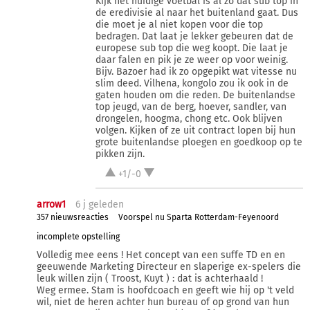
Kijk het huidige voetbal is al zo dat sub top in
de eredivisie al naar het buitenland gaat. Dus
die moet je al niet kopen voor die top
bedragen. Dat laat je lekker gebeuren dat de
europese sub top die weg koopt. Die laat je
daar falen en pik je ze weer op voor weinig.
Bijv. Bazoer had ik zo opgepikt wat vitesse nu
slim deed. Vilhena, kongolo zou ik ook in de
gaten houden om die reden. De buitenlandse
top jeugd, van de berg, hoever, sandler, van
drongelen, hoogma, chong etc. Ook blijven
volgen. Kijken of ze uit contract lopen bij hun
grote buitenlandse ploegen en goedkoop op te
pikken zijn.
+1/-0
arrow1
6 j
geleden
357 nieuwsreacties
Voorspel nu Sparta Rotterdam-Feyenoord
incomplete opstelling
Volledig mee eens ! Het concept van een suffe TD en en
geeuwende Marketing Directeur en slaperige ex-spelers die
leuk willen zijn ( Troost, Kuyt ) : dat is achterhaald !
Weg ermee. Stam is hoofdcoach en geeft wie hij op 't veld
wil, niet de heren achter hun bureau of op grond van hun