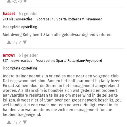
+2/-0
hassel
6 j
geleden
243 nieuwsreacties
Voorspel nu Sparta Rotterdam-Feyenoord
incomplete opstelling
Met dwerg Kelly heeft Stam alle geloofwaardigheid verloren.
+1/-0
arrow1
6 j
geleden
357 nieuwsreacties
Voorspel nu Sparta Rotterdam-Feyenoord
incomplete opstelling
Iedere trainer neemt zijn vriendjes mee naar een volgende club.
Dat is gewoon niet slim. Binnen het half jaar moet hij Kelly lozen.
En dat zal hem door de Gieren in het management aangerekend
worden. Als Stam slim is houdt-ie zich wat gedeisd en probeert
aanvaardbare resultaten te halen om meer wind in de zeilen te
krijgen. Ik weet niet of Stam over een groot netwerk beschikt. Zou
wel handig zijn een coach met een netwerk. Nu ligt teveel in de
handen van wat amateurs die zich een management-functie
hebben toegeeigend.
+1/-0