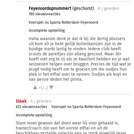
Feyenoordopnummer1
(geschorst)
6 j
geleden
780 nieuwsreacties
Voorspel nu Sparta Rotterdam-Feyenoord
incomplete opstelling
Haha waarom denk je dat ik bij die dertig plussers
uit kom xD je hebt gelijk buitenkansjes zijn in de
huidige markt lastig te vinden. Iedere club heeft
scouts de pareltjes zijn allang gescout. Maar 30+
hoeft niet erg te zij als ze kwaliteit hebben en je wat
seizoenen helpen over bruggen. Precies de tijd wat je
jeugd nodig heeft om te groeien om die oudjes hun
plek in het elftal over te nemen. Oudjes als kuyt en
van persie deden het prima.
+1/-2
blaak
6 j
geleden
633 nieuwsreacties
Voorspel nu Sparta Rotterdam-Feyenoord
incomplete opstelling
Stam moet gewoon dat doen waar hij voor gehaald is,
trainer/coach zijn van het eerste elftal en uit de
beschikbaar gestelde selectie een zo sterk mogelijk team