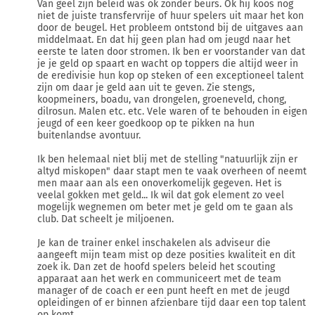
Van geel zijn beleid was ok zonder beurs. Ok hij koos nog
niet de juiste transfervrije of huur spelers uit maar het kon
door de beugel. Het probleem ontstond bij de uitgaves aan
middelmaat. En dat hij geen plan had om jeugd naar het
eerste te laten door stromen. Ik ben er voorstander van dat
je je geld op spaart en wacht op toppers die altijd weer in
de eredivisie hun kop op steken of een exceptioneel talent
zijn om daar je geld aan uit te geven. Zie stengs,
koopmeiners, boadu, van drongelen, groeneveld, chong,
dilrosun. Malen etc. etc. Vele waren of te behouden in eigen
jeugd of een keer goedkoop op te pikken na hun
buitenlandse avontuur.
Ik ben helemaal niet blij met de stelling "natuurlijk zijn er
altyd miskopen" daar stapt men te vaak overheen of neemt
men maar aan als een onoverkomelijk gegeven. Het is
veelal gokken met geld... Ik wil dat gok element zo veel
mogelijk wegnemen om beter met je geld om te gaan als
club. Dat scheelt je miljoenen.
Je kan de trainer enkel inschakelen als adviseur die
aangeeft mijn team mist op deze posities kwaliteit en dit
zoek ik. Dan zet de hoofd spelers beleid het scouting
apparaat aan het werk en communiceert met de team
manager of de coach er een punt heeft en met de jeugd
opleidingen of er binnen afzienbare tijd daar een top talent
op komt.