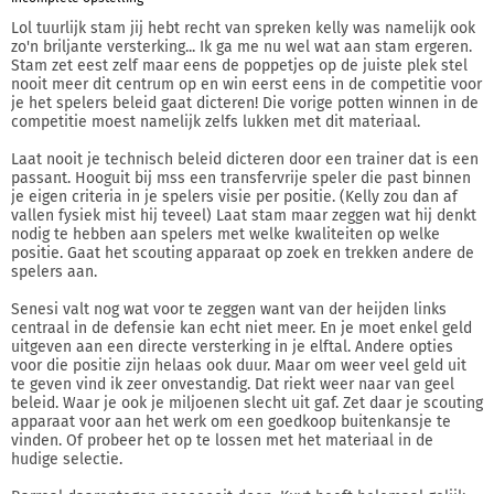
Lol tuurlijk stam jij hebt recht van spreken kelly was namelijk ook
zo'n briljante versterking... Ik ga me nu wel wat aan stam ergeren.
Stam zet eest zelf maar eens de poppetjes op de juiste plek stel
nooit meer dit centrum op en win eerst eens in de competitie voor
je het spelers beleid gaat dicteren! Die vorige potten winnen in de
competitie moest namelijk zelfs lukken met dit materiaal.
Laat nooit je technisch beleid dicteren door een trainer dat is een
passant. Hooguit bij mss een transfervrije speler die past binnen
je eigen criteria in je spelers visie per positie. (Kelly zou dan af
vallen fysiek mist hij teveel) Laat stam maar zeggen wat hij denkt
nodig te hebben aan spelers met welke kwaliteiten op welke
positie. Gaat het scouting apparaat op zoek en trekken andere de
spelers aan.
Senesi valt nog wat voor te zeggen want van der heijden links
centraal in de defensie kan echt niet meer. En je moet enkel geld
uitgeven aan een directe versterking in je elftal. Andere opties
voor die positie zijn helaas ook duur. Maar om weer veel geld uit
te geven vind ik zeer onvestandig. Dat riekt weer naar van geel
beleid. Waar je ook je miljoenen slecht uit gaf. Zet daar je scouting
apparaat voor aan het werk om een goedkoop buitenkansje te
vinden. Of probeer het op te lossen met het materiaal in de
hudige selectie.