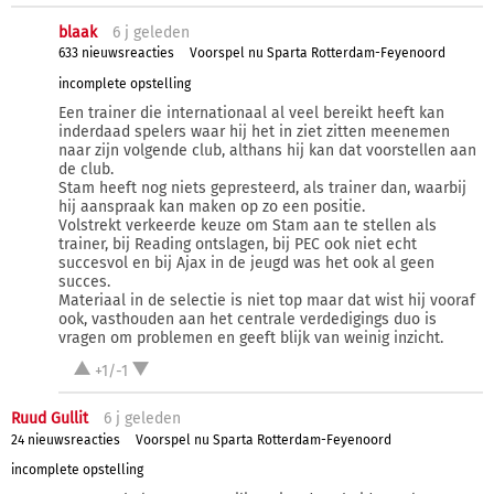
blaak
6 j
geleden
633 nieuwsreacties
Voorspel nu Sparta Rotterdam-Feyenoord
incomplete opstelling
Een trainer die internationaal al veel bereikt heeft kan
inderdaad spelers waar hij het in ziet zitten meenemen
naar zijn volgende club, althans hij kan dat voorstellen aan
de club.
Stam heeft nog niets gepresteerd, als trainer dan, waarbij
hij aanspraak kan maken op zo een positie.
Volstrekt verkeerde keuze om Stam aan te stellen als
trainer, bij Reading ontslagen, bij PEC ook niet echt
succesvol en bij Ajax in de jeugd was het ook al geen
succes.
Materiaal in de selectie is niet top maar dat wist hij vooraf
ook, vasthouden aan het centrale verdedigings duo is
vragen om problemen en geeft blijk van weinig inzicht.
+1/-1
Ruud Gullit
6 j
geleden
24 nieuwsreacties
Voorspel nu Sparta Rotterdam-Feyenoord
incomplete opstelling