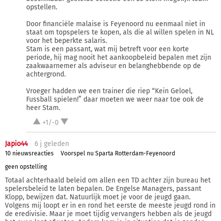
opstellen.
Door financiële malaise is Feyenoord nu eenmaal niet in
staat om topspelers te kopen, als die al willen spelen in NL
voor het beperkte salaris.
Stam is een passant, wat mij betreft voor een korte
periode, hij mag nooit het aankoopbeleid bepalen met zijn
zaakwaarnemer als adviseur en belanghebbende op de
achtergrond.
Vroeger hadden we een trainer die riep “Kein Geloel,
Fussball spielen!” daar moeten we weer naar toe ook de
heer Stam.
+1/-0
Japio44
6 j
geleden
10 nieuwsreacties
Voorspel nu Sparta Rotterdam-Feyenoord
geen opstelling
Totaal achterhaald beleid om allen een TD achter zijn bureau het
spelersbeleid te laten bepalen. De Engelse Managers, passant
Klopp, bewijzen dat. Natuurlijk moet je voor de jeugd gaan.
Volgens mij loopt er in en rond het eerste de meeste jeugd rond in
de eredivisie. Maar je moet tijdig vervangers hebben als de jeugd