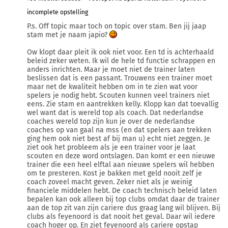
incomplete opstelling
P.s. Off topic maar toch on topic over stam. Ben jij jaap
stam met je naam japio?
Ow klopt daar pleit ik ook niet voor. Een td is achterhaald
beleid zeker weten. Ik wil de hele td functie schrappen en
anders inrichten. Maar je moet niet de trainer laten
beslissen dat is een passant. Trouwens een trainer moet
maar net de kwaliteit hebben om in te zien wat voor
spelers je nodig hebt. Scouten kunnen veel trainers niet
eens. Zie stam en aantrekken kelly. Klopp kan dat toevallig
wel want dat is wereld top als coach. Dat nederlandse
coaches wereld top zijn kun je over de nederlandse
coaches op van gaal na mss (en dat spelers aan trekken
ging hem ook niet best af bij man u) echt niet zeggen. Je
ziet ook het probleem als je een trainer voor je laat
scouten en deze word ontslagen. Dan komt er een nieuwe
trainer die een heel elftal aan nieuwe spelers wil hebben
om te presteren. Kost je bakken met geld nooit zelf je
coach zoveel macht geven. Zeker niet als je weinig
financiele middelen hebt. De coach technisch beleid laten
bepalen kan ook alleen bij top clubs omdat daar de trainer
aan de top zit van zijn cariere dus graag lang wil blijven. Bij
clubs als feyenoord is dat nooit het geval. Daar wil iedere
coach hoger op. En ziet feyenoord als cariere opstap