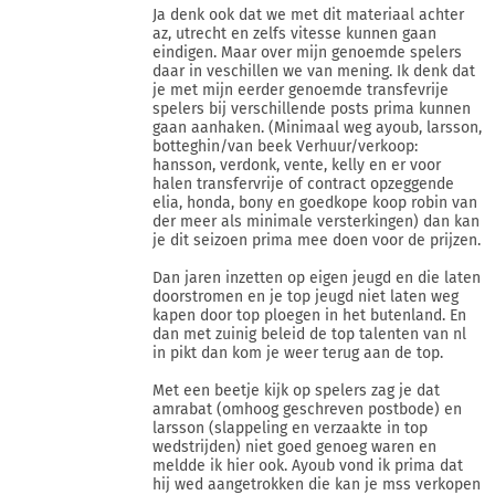
Ja denk ook dat we met dit materiaal achter
az, utrecht en zelfs vitesse kunnen gaan
eindigen. Maar over mijn genoemde spelers
daar in veschillen we van mening. Ik denk dat
je met mijn eerder genoemde transfevrije
spelers bij verschillende posts prima kunnen
gaan aanhaken. (Minimaal weg ayoub, larsson,
botteghin/van beek Verhuur/verkoop:
hansson, verdonk, vente, kelly en er voor
halen transfervrije of contract opzeggende
elia, honda, bony en goedkope koop robin van
der meer als minimale versterkingen) dan kan
je dit seizoen prima mee doen voor de prijzen.
Dan jaren inzetten op eigen jeugd en die laten
doorstromen en je top jeugd niet laten weg
kapen door top ploegen in het butenland. En
dan met zuinig beleid de top talenten van nl
in pikt dan kom je weer terug aan de top.
Met een beetje kijk op spelers zag je dat
amrabat (omhoog geschreven postbode) en
larsson (slappeling en verzaakte in top
wedstrijden) niet goed genoeg waren en
meldde ik hier ook. Ayoub vond ik prima dat
hij wed aangetrokken die kan je mss verkopen