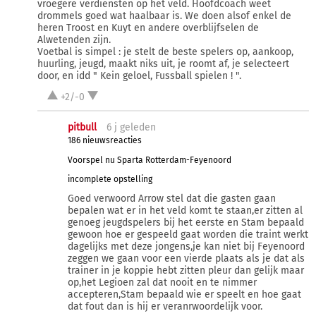
vroegere verdiensten op het veld. Hoofdcoach weet
drommels goed wat haalbaar is. We doen alsof enkel de
heren Troost en Kuyt en andere overblijfselen de
Alwetenden zijn.
Voetbal is simpel : je stelt de beste spelers op, aankoop,
huurling, jeugd, maakt niks uit, je roomt af, je selecteert
door, en idd " Kein geloel, Fussball spielen ! ".
+2/-0
pitbull
6 j
geleden
186 nieuwsreacties
Voorspel nu Sparta Rotterdam-Feyenoord
incomplete opstelling
Goed verwoord Arrow stel dat die gasten gaan
bepalen wat er in het veld komt te staan,er zitten al
genoeg jeugdspelers bij het eerste en Stam bepaald
gewoon hoe er gespeeld gaat worden die traint werkt
dagelijks met deze jongens,je kan niet bij Feyenoord
zeggen we gaan voor een vierde plaats als je dat als
trainer in je koppie hebt zitten pleur dan gelijk maar
op,het Legioen zal dat nooit en te nimmer
accepteren,Stam bepaald wie er speelt en hoe gaat
dat fout dan is hij er veranrwoordelijk voor.