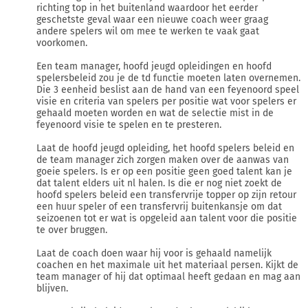
richting top in het buitenland waardoor het eerder
geschetste geval waar een nieuwe coach weer graag
andere spelers wil om mee te werken te vaak gaat
voorkomen.
Een team manager, hoofd jeugd opleidingen en hoofd
spelersbeleid zou je de td functie moeten laten overnemen.
Die 3 eenheid beslist aan de hand van een feyenoord speel
visie en criteria van spelers per positie wat voor spelers er
gehaald moeten worden en wat de selectie mist in de
feyenoord visie te spelen en te presteren.
Laat de hoofd jeugd opleiding, het hoofd spelers beleid en
de team manager zich zorgen maken over de aanwas van
goeie spelers. Is er op een positie geen goed talent kan je
dat talent elders uit nl halen. Is die er nog niet zoekt de
hoofd spelers beleid een transfervrije topper op zijn retour
een huur speler of een transfervrij buitenkansje om dat
seizoenen tot er wat is opgeleid aan talent voor die positie
te over bruggen.
Laat de coach doen waar hij voor is gehaald namelijk
coachen en het maximale uit het materiaal persen. Kijkt de
team manager of hij dat optimaal heeft gedaan en mag aan
blijven.