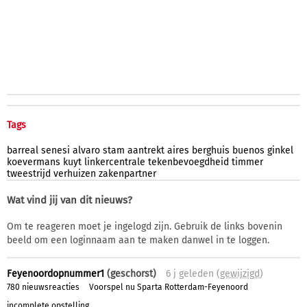
Tags
barreal
senesi
alvaro
stam
aantrekt
aires
berghuis
buenos
ginkel
koevermans
kuyt
linkercentrale
tekenbevoegdheid
timmer
tweestrijd
verhuizen
zakenpartner
Wat vind jij van dit nieuws?
Om te reageren moet je ingelogd zijn. Gebruik de links bovenin
beeld om een loginnaam aan te maken danwel in te loggen.
Feyenoordopnummer1
(geschorst)
6 j
geleden (
gewijzigd
)
780 nieuwsreacties
Voorspel nu Sparta Rotterdam-Feyenoord
incomplete opstelling