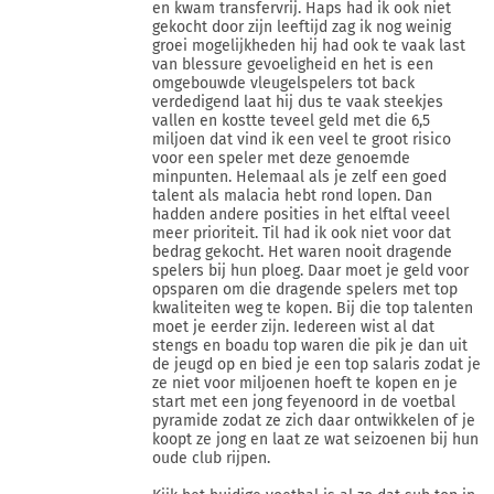
en kwam transfervrij. Haps had ik ook niet
gekocht door zijn leeftijd zag ik nog weinig
groei mogelijkheden hij had ook te vaak last
van blessure gevoeligheid en het is een
omgebouwde vleugelspelers tot back
verdedigend laat hij dus te vaak steekjes
vallen en kostte teveel geld met die 6,5
miljoen dat vind ik een veel te groot risico
voor een speler met deze genoemde
minpunten. Helemaal als je zelf een goed
talent als malacia hebt rond lopen. Dan
hadden andere posities in het elftal veeel
meer prioriteit. Til had ik ook niet voor dat
bedrag gekocht. Het waren nooit dragende
spelers bij hun ploeg. Daar moet je geld voor
opsparen om die dragende spelers met top
kwaliteiten weg te kopen. Bij die top talenten
moet je eerder zijn. Iedereen wist al dat
stengs en boadu top waren die pik je dan uit
de jeugd op en bied je een top salaris zodat je
ze niet voor miljoenen hoeft te kopen en je
start met een jong feyenoord in de voetbal
pyramide zodat ze zich daar ontwikkelen of je
koopt ze jong en laat ze wat seizoenen bij hun
oude club rijpen.