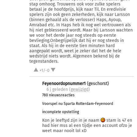
stap omhoog. Trouwens ook voor zulke spelers
betaal je de hoofdprijs, kijk naar Til. En eredivisie
spelers zijn ook geen zekerheden, kijk naar Larsson
(binnen gehaald als de verlosser) Haps, Ayoup,
Amrabad etc. In Haps heb ik nog wel vertrouwen als
hij niet geblesseerd wordt. Maar bij Larsson wachten
we voor het derde jaar nog steeds op eerste
bevlieging.Onbegrijpelijk dat hij er nog steeds in
staat. Als hij in de eerste tien minuten hard
aangepakt wordt, weet je zeker dat het de hele
wedstrijd niets wordt. Algemeen bekend bij de
tegenstanders.
+1/-0
Feyenoordopnummer1
(geschorst)
6 j
geleden (
gewijzigd
)
780 nieuwsreacties
Voorspel nu Sparta Rotterdam-Feyenoord
incomplete opstelling
Kon je leeftyd zijn in je naam
stam is 47 en
had hier mss al een tijdje een account ofzo je
weet maar nooit lol xD