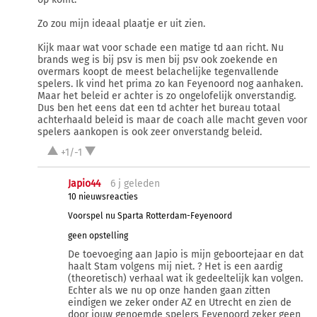
Zo zou mijn ideaal plaatje er uit zien.
Kijk maar wat voor schade een matige td aan richt. Nu
brands weg is bij psv is men bij psv ook zoekende en
overmars koopt de meest belachelijke tegenvallende
spelers. Ik vind het prima zo kan Feyenoord nog aanhaken.
Maar het beleid er achter is zo ongelofelijk onverstandig.
Dus ben het eens dat een td achter het bureau totaal
achterhaald beleid is maar de coach alle macht geven voor
spelers aankopen is ook zeer onverstandg beleid.
+1/-1
Japio44
6 j
geleden
10 nieuwsreacties
Voorspel nu Sparta Rotterdam-Feyenoord
geen opstelling
De toevoeging aan Japio is mijn geboortejaar en dat
haalt Stam volgens mij niet. ? Het is een aardig
(theoretisch) verhaal wat ik gedeeltelijk kan volgen.
Echter als we nu op onze handen gaan zitten
eindigen we zeker onder AZ en Utrecht en zien de
door jouw genoemde spelers Feyenoord zeker geen