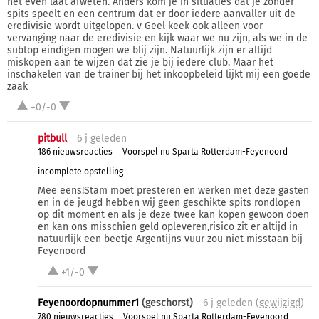
het even laat afweten. Anders kom je in situaties dat je zonder
spits speelt en een centrum dat er door iedere aanvaller uit de
eredivisie wordt uitgelopen. v Geel keek ook alleen voor
vervanging naar de eredivisie en kijk waar we nu zijn, als we in de
subtop eindigen mogen we blij zijn. Natuurlijk zijn er altijd
miskopen aan te wijzen dat zie je bij iedere club. Maar het
inschakelen van de trainer bij het inkoopbeleid lijkt mij een goede
zaak
+0/-0
pitbull
6 j
geleden
186 nieuwsreacties
Voorspel nu Sparta Rotterdam-Feyenoord
incomplete opstelling
Mee eens!Stam moet presteren en werken met deze gasten
en in de jeugd hebben wij geen geschikte spits rondlopen
op dit moment en als je deze twee kan kopen gewoon doen
en kan ons misschien geld opleveren,risico zit er altijd in
natuurlijk een beetje Argentijns vuur zou niet misstaan bij
Feyenoord
+1/-0
Feyenoordopnummer1
(geschorst)
6 j
geleden (
gewijzigd
)
780 nieuwsreacties
Voorspel nu Sparta Rotterdam-Feyenoord