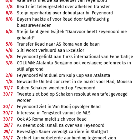
8/
8
Valente is nieuwe aanvoerder van Feyenoord
7/
8
Read niet teleurgesteld over afketsen transfer
6/
8
Steijn openhartig over debuutjaar bij Feyenoord
6/
8
Bayern haakte af voor Read door twijfelachtig
blessureverleden
6/
8
Steijn kent geen twijfel: "Daarvoor heeft Feyenoord me
gehaald"
5/
8
Transfer Read naar AS Roma van de baan
4/
8
Sliti wordt verhuurd aan Excelsior
4/
8
Feyenoord gelinkt aan Turks international van Fenerbahçe
3/
8
COLUMN: Atalanta Bergamo ook verslagen; oefenreeks in
stijl afgerond
2/
8
Feyenoord wint duel om Kuip Cup van Atalanta
1/
8
Newcastle United concreet in de markt voor Hadj Moussa
31/
7
Ruben Schaken woedend op Feyenoord
30/
7
Twente ziet bod op Schaken resoluut van tafel geveegd
worden
30/
7
Feyenoord ziet in Van Rooij opvolger Read
30/
7
Interesse in Tengstedt vanuit de MLS
30/
7
Ook AS Roma meldt zich voor Read
29/
7
AZ neemt ook Ismail Ka over van Feyenoord
29/
7
Bevestigd: Sauer vervolgt carrière in Stuttgart
28/
7
Zechiël kan verbeterde aanbieding tegemoet zien