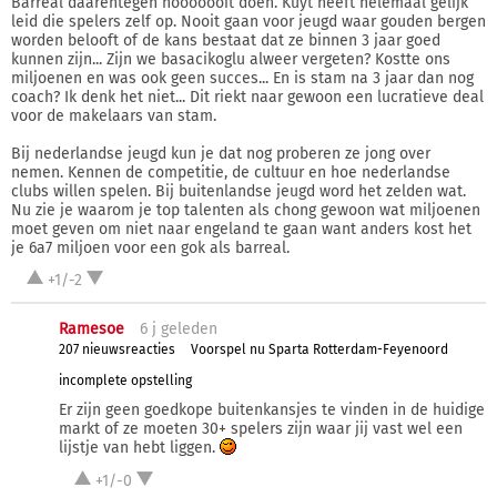
Barreal daarentegen nooooooit doen. Kuyt heeft helemaal gelijk
leid die spelers zelf op. Nooit gaan voor jeugd waar gouden bergen
worden belooft of de kans bestaat dat ze binnen 3 jaar goed
kunnen zijn... Zijn we basacikoglu alweer vergeten? Kostte ons
miljoenen en was ook geen succes... En is stam na 3 jaar dan nog
coach? Ik denk het niet... Dit riekt naar gewoon een lucratieve deal
voor de makelaars van stam.
Bij nederlandse jeugd kun je dat nog proberen ze jong over
nemen. Kennen de competitie, de cultuur en hoe nederlandse
clubs willen spelen. Bij buitenlandse jeugd word het zelden wat.
Nu zie je waarom je top talenten als chong gewoon wat miljoenen
moet geven om niet naar engeland te gaan want anders kost het
je 6a7 miljoen voor een gok als barreal.
+1/-2
Ramesoe
6 j
geleden
207 nieuwsreacties
Voorspel nu Sparta Rotterdam-Feyenoord
incomplete opstelling
Er zijn geen goedkope buitenkansjes te vinden in de huidige
markt of ze moeten 30+ spelers zijn waar jij vast wel een
lijstje van hebt liggen.
+1/-0