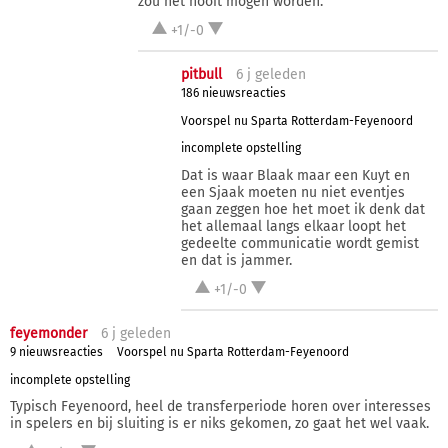
zou het nooit mogen worden.
+1/-0
pitbull
6 j
geleden
186 nieuwsreacties
Voorspel nu Sparta Rotterdam-Feyenoord
incomplete opstelling
Dat is waar Blaak maar een Kuyt en
een Sjaak moeten nu niet eventjes
gaan zeggen hoe het moet ik denk dat
het allemaal langs elkaar loopt het
gedeelte communicatie wordt gemist
en dat is jammer.
+1/-0
feyemonder
6 j
geleden
9 nieuwsreacties
Voorspel nu Sparta Rotterdam-Feyenoord
incomplete opstelling
Typisch Feyenoord, heel de transferperiode horen over interesses
in spelers en bij sluiting is er niks gekomen, zo gaat het wel vaak.