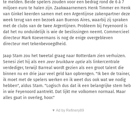
te melden. Beide spelers zouden voor een bedrag rond de 6 à 7
miljoen euro te halen zijn. Zaakwaarnemers Henk Timmer en Henk
van Ginkel keerden samen met een Argentijnse zakenpartner deze
week terug van een bezoek aan Buenos Aires, waarbij zij spraken
met de clubs van de twee Argentijnen. Probleem bij Feyenoord is
dat het nu onduidelijk is wie de beslissingen neemt. Commercieel
directeur Mark Koevermans is nog de enige overgebleven
directeur met tekenbevoegdheid.
Jaap Stam zou het tweetal graag naar Rotterdam zien verhuizen.
Senesi ziet hij als een
zeer bruikbare optie
als linkercentrale
verdediger, terwijl Barreal wordt gezien als een groot talent die
binnen nu en drie jaar veel geld kan opbrengen. "Ik ben de trainer,
ik moet met de spelers werken en ik weet dus ook wat we nodig
hebben", aldus Stam. "Logisch dus dat ik een belangrijke stem heb
in wie Feyenoord aantrekt. Dat lijkt me volkomen normaal. Maar
alles gaat in overleg, hoor."
▼ Ad by Refinery89