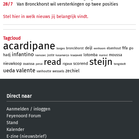
28/
7
Van Bronckhorst wil versterkingen op twee posities
Stel hier in welk nieuws jij belangrijk vindt.
Tagcloud
acardipane
deijl
fifa
bronckhorst
elsenhout
gio
borges
eenhoorn
infantino
hadj
lotomba
moussa
juste
ivanusec
kasanwirjo
kraaijeveld
marmol
steijn
read
scorend
nieuwkoop
ouaissa
rigaux
tengstedt
persie
valente
ueda
zechiel
wessels
vanhoutte
Direct naar
Aanmelden
/
inloggen
Feyenoord Forum
Stand
Kalender
E-zine (nieuwsbrief)