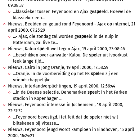
09:08:37
...klassieker tussen Feyenoord en Ajax ge
spe
eld. Hoewel de
klassieker een...
Nieuws, Beelden en geluid rond Feyenoord - Ajax op internet, 21
april 2000, 07:25:29
...- Ajax, die zondag zal worden ge
spe
eld in de Kuip in
Rotterdam, zal live te...
Nieuws, Kalou
spe
elt wel tegen Ajax, 19 april 2000, 23:08:46
...beschikken over aanvaller Kalou. De
spe
ler uit Ivoorkust
leek lange tijd...
Nieuws, Cairo in Jong Oranje, 19 april 2000, 17:58:59
...Oranje. In de voorbereiding op het EK
spe
len zij een
vriendschappelijke...
Nieuws, Interlandverplichtingen, 19 april 2000, 12:56:44
...in de Deense selectie. Denemarken
spe
elt in het Parken
stadion in Kopenhagen...
Nieuws, Feyenoord interesse in Jochemsen , 18 april 2000,
22:57:32
...Feyenoord bevestigd. Het feit dat de
spe
ler niet wil
bijtekenen bij Vitesse...
Nieuws, Feyenoord jeugd wordt kampioen in Eindhoven, 15 april
2000, 16:24:21