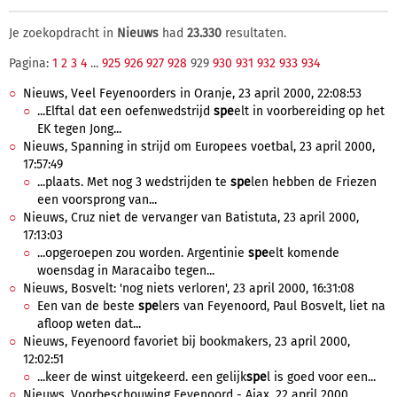
Je zoekopdracht in
Nieuws
had
23.330
resultaten.
Pagina:
1
2
3
4
...
925
926
927
928
929
930
931
932
933
934
Nieuws, Veel Feyenoorders in Oranje, 23 april 2000, 22:08:53
...Elftal dat een oefenwedstrijd
spe
elt in voorbereiding op het
EK tegen Jong...
Nieuws, Spanning in strijd om Europees voetbal, 23 april 2000,
17:57:49
...plaats. Met nog 3 wedstrijden te
spe
len hebben de Friezen
een voorsprong van...
Nieuws, Cruz niet de vervanger van Batistuta, 23 april 2000,
17:13:03
...opgeroepen zou worden. Argentinie
spe
elt komende
woensdag in Maracaibo tegen...
Nieuws, Bosvelt: 'nog niets verloren', 23 april 2000, 16:31:08
Een van de beste
spe
lers van Feyenoord, Paul Bosvelt, liet na
afloop weten dat...
Nieuws, Feyenoord favoriet bij bookmakers, 23 april 2000,
12:02:51
...keer de winst uitgekeerd. een gelijk
spe
l is goed voor een...
Nieuws, Voorbeschouwing Feyenoord - Ajax, 22 april 2000,