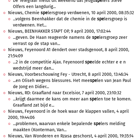
De Telegraaf meldt dit weekend dat jeugd
spe
lers Steve
Olfers een langdurig...
Nieuws, Chemie
spe
lersgroep verdwenen, 10 april 2000, 08:35:32
...volgens Beenhakker dat de chemie in de
spe
lersgroep is
verdwenen. Het...
Nieuws, BEENHAKKER STAPT OP, 9 april 2000, 17:02:44
...geven. De Haan reageerde namens de
spe
lersgroep zeer
verrast op de stap van...
Nieuws, Feyenoord A1 dendert over stadsgenoot, 8 april 2000,
21:54:09
...2 in de competitie Ajax. Feyenoord
spe
elde echter e e n
wedstrijd meer dan...
Nieuws, Voorbeschouwing Fey - Utrecht, 8 april 2000, 13:46:34
...en Oliseh wegens blessures. Het mee
spe
len van Jean Paul
de Jong en Didier...
Nieuws, RD: Graafland naar Excelsior, 7 april 2000, 23:10:32
...krijgt daarmee de kans om meer aan
spe
len toe te komen.
Graafland zat bijd e...
Nieuws, Feyenoord in de hoek waar de klappen vallen, 4 april
2000, 19:44:06
...problemen, waarvan enkele bepalende
spe
lers melding
maakten (Konterman, Van...
Nieuws, Van Wonderen en Rzasa geschorst, 4 april 2000, 19:35:14