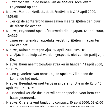
...zat toch wel in de benen van de
spe
lers. Toch kwam
Feyenoord op een...
Nieuws, Van der Herik stapt uit Eredivisie NV, 12 april 2000,
19:59:08
...er op de achtergrond meer zaken mee te
spe
len dan puur
de discussie over de...
Nieuws, Feyenoord
spe
elt feestwedstrijd in Japan, 12 april 2000,
19:45:39
...mei een vriendschappelijke wedstrijd
spe
len in Japan ter
ere van het...
Nieuws, Kalou niet tegen Ajax, 12 april 2000, 11:58:01
...- Ajax in de Kuip zal worden ge
spe
eld, niet van de partij zijn.
De...
Nieuws, Baan neemt touwtjes strakker in handen, 11 april 2000,
19:38:25
...en gevoelens van onrust bij de
spe
lers. Zij dienen de
komende tijd met...
Nieuws, Beenhakker niet terug in andere functie in de Kuip, 10
april 2000, 18:32:21
...Beenhakker die dus niet wil dat er
spe
ciaal voor hem een
baan gecreeerd...
Nieuws, Olfers tekent langdurig contract, 10 april 2000, 08:42:00